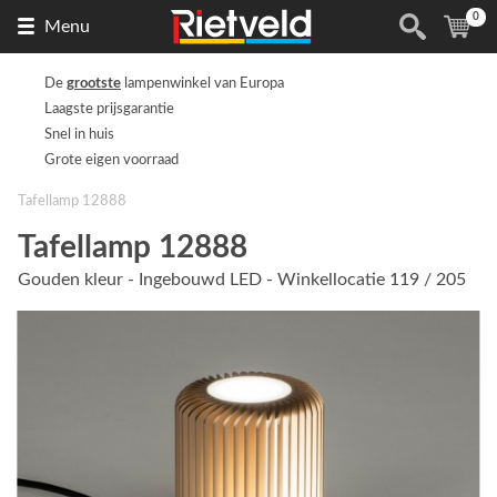
0
Naar
(
ite
Menu
de
homepage
De
grootste
lampenwinkel van Europa
Laagste prijsgarantie
Snel in huis
Grote eigen voorraad
Tafellamp 12888
Tafellamp 12888
Gouden kleur - Ingebouwd LED - Winkellocatie 119 / 205