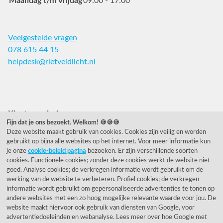
Maandag t/m Vrijdag
09:00 - 17:00
Veelgestelde vragen
078 615 44 15
helpdesk@rietveldlicht.nl
Facebook
Instagram
Pinterest
Klantwaardering
Fijn dat je ons bezoekt. Welkom! 🍪🍪🍪
Deze website maakt gebruik van cookies. Cookies zijn veilig en worden
"Zeer goed" - eKomi.nl
gebruikt op bijna alle websites op het internet. Voor meer informatie kun
je onze
cookie-beleid pagina
bezoeken. Er zijn verschillende soorten
Cijfer: 9.2 (25540 recensies)
cookies. Functionele cookies; zonder deze cookies werkt de website niet
goed. Analyse cookies; de verkregen informatie wordt gebruikt om de
werking van de website te verbeteren. Profiel cookies; de verkregen
informatie wordt gebruikt om gepersonaliseerde advertenties te tonen op
Onze nieuwsbrief
andere websites met een zo hoog mogelijke relevante waarde voor jou. De
website maakt hiervoor ook gebruik van diensten van Google, voor
Wil je onze nieuwsbrief ontvangen?
advertentiedoeleinden en webanalyse. Lees meer over hoe Google met