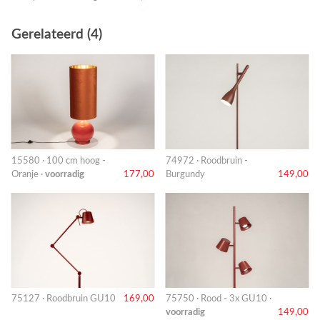
Gerelateerd (4)
15580 · 100 cm hoog -
74972 · Roodbruin -
Oranje ·
voorradig
177,00
Burgundy
149,00
75127 · Roodbruin GU10
169,00
75750 · Rood - 3x GU10 ·
voorradig
149,00