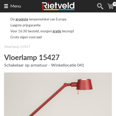
0
Naar
(
Menu
de
homepage
De
grootste
lampenwinkel van Europa
Laagste prijsgarantie
Voor 16:30 besteld, morgen
gratis
bezorgd
Grote eigen voorraad
Vloerlamp 15427
Vloerlamp 15427
Schakelaar op armatuur - Winkellocatie 041