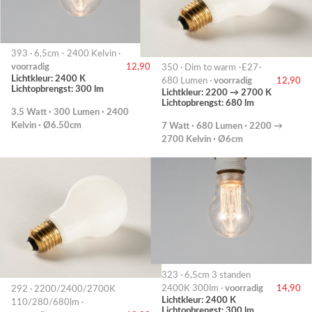
393 · 6,5cm - 2400 Kelvin ·
voorradig
12,90
350 · Dim to warm -E27-
Lichtkleur: 2400 K
680 Lumen ·
voorradig
12,90
Lichtopbrengst: 300 lm
Lichtkleur: 2200 → 2700 K
Lichtopbrengst: 680 lm
3.5 Watt · 300 Lumen · 2400
Kelvin · Ø6.50cm
7 Watt · 680 Lumen · 2200 →
2700 Kelvin · Ø6cm
323 · 6,5cm 3 standen
2400K 300lm ·
voorradig
14,90
292 · 2200/2400/2700K
Lichtkleur: 2400 K
110/280/680lm ·
Lichtopbrengst: 300 lm