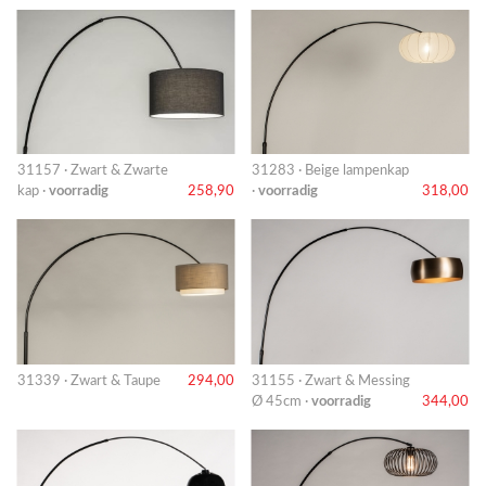
31157 · Zwart & Zwarte
31283 · Beige lampenkap
kap ·
voorradig
258,90
·
voorradig
318,00
31339 · Zwart & Taupe
294,00
31155 · Zwart & Messing
Ø 45cm ·
voorradig
344,00