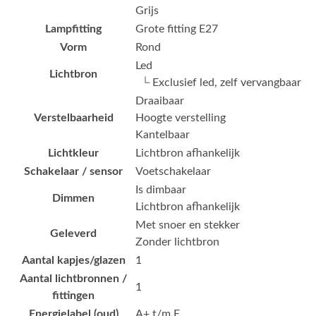
Grijs
Lampfitting
Grote fitting E27
Vorm
Rond
Led
Lichtbron
└ Exclusief led, zelf vervangbaar
Draaibaar
Verstelbaarheid
Hoogte verstelling
Kantelbaar
Lichtkleur
Lichtbron afhankelijk
Schakelaar / sensor
Voetschakelaar
Is dimbaar
Dimmen
Lichtbron afhankelijk
Met snoer en stekker
Geleverd
Zonder lichtbron
Aantal kapjes/glazen
1
Aantal lichtbronnen /
1
fittingen
Energielabel (oud)
A+ t/m E