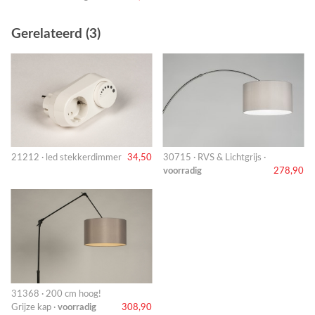
Gerelateerd (3)
21212 · led stekkerdimmer
34,50
30715 · RVS & Lichtgrijs ·
voorradig
278,90
31368 · 200 cm hoog!
Grijze kap ·
voorradig
308,90