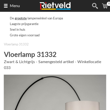
0
Naar
(
Menu
de
homepage
De
grootste
lampenwinkel van Europa
Laagste prijsgarantie
Snel in huis
Grote eigen voorraad
Vloerlamp 31332
Vloerlamp 31332
Zwart & Lichtgrijs - Samengesteld artikel - Winkellocatie
033