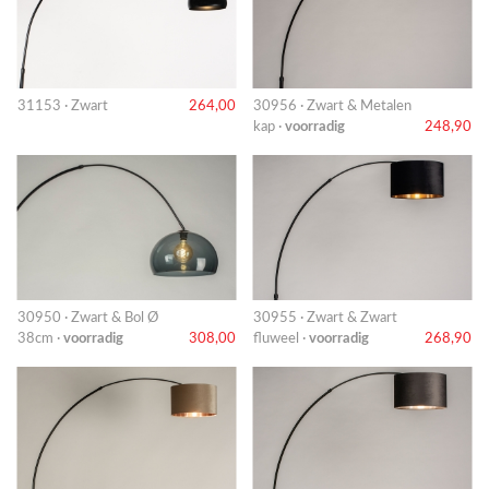
31153 · Zwart
264,00
30956 · Zwart & Metalen
kap ·
voorradig
248,90
30950 · Zwart & Bol Ø
30955 · Zwart & Zwart
38cm ·
voorradig
308,00
fluweel ·
voorradig
268,90