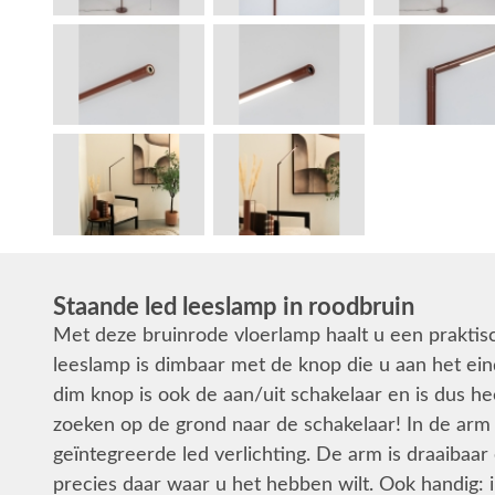
Staande led leeslamp in roodbruin
Met deze bruinrode vloerlamp haalt u een praktisc
leeslamp is dimbaar met de knop die u aan het ein
dim knop is ook de aan/uit schakelaar en is dus he
zoeken op de grond naar de schakelaar! In de arm 
geïntegreerde led verlichting. De arm is draaibaar 
precies daar waar u het hebben wilt. Ook handig: i