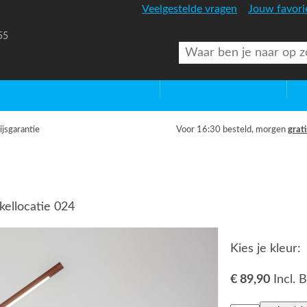
Veelgestelde vragen
Jouw favori
55
uitenverlichting
Diversen
Lic
ijsgarantie
Voor 16:30 besteld, morgen
grati
ellocatie 024
Kies je kleur:
€ 89,90
Incl.