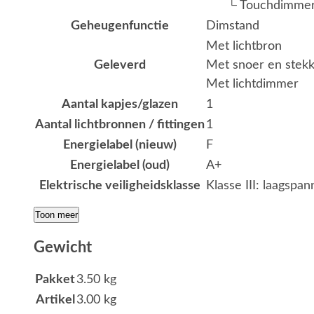
└ Touchdimme
Geheugenfunctie
Dimstand
Met lichtbron
Geleverd
Met snoer en stekk
Met lichtdimmer
Aantal kapjes/glazen
1
Aantal lichtbronnen / fittingen
1
Energielabel (nieuw)
F
Energielabel (oud)
A+
Elektrische veiligheidsklasse
Klasse III: laagspan
Toon meer
Gewicht
Pakket
3.50 kg
Artikel
3.00 kg