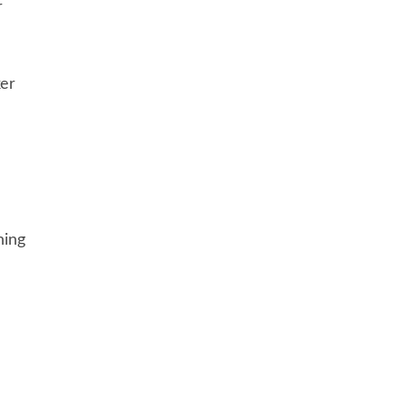
r
er
ning