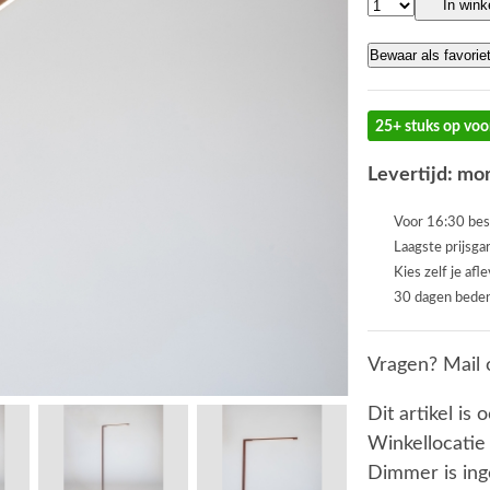
In win
Bewaar als favorie
25+ stuks op voo
Levertijd: mor
Voor 16:30 bes
Laagste prijsga
Kies zelf je afl
30 dagen beden
Vragen? Mail 
Dit artikel is 
Winkellocatie
Dimmer is in