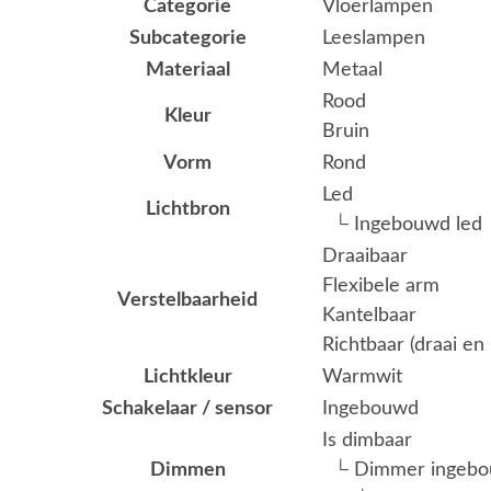
Categorie
Vloerlampen
Subcategorie
Leeslampen
Materiaal
Metaal
Rood
Kleur
Bruin
Vorm
Rond
Led
Lichtbron
└ Ingebouwd led
Draaibaar
Flexibele arm
Verstelbaarheid
Kantelbaar
Richtbaar (draai en 
Lichtkleur
Warmwit
Schakelaar / sensor
Ingebouwd
Is dimbaar
Dimmen
└ Dimmer ingeb