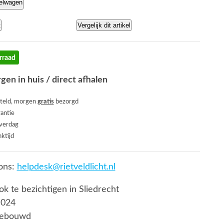
kelwagen
t
Vergelijk dit artikel
rraad
gen in huis / direct afhalen
teld, morgen
gratis
bezorgd
rantie
everdag
ktijd
ons:
helpdesk@rietveldlicht.nl
ook te bezichtigen in Sliedrecht
 024
gebouwd