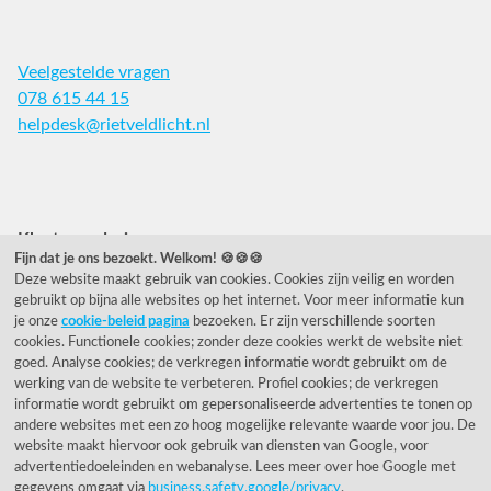
Veelgestelde vragen
078 615 44 15
helpdesk@rietveldlicht.nl
Facebook
Instagram
Pinterest
Klantwaardering
Fijn dat je ons bezoekt. Welkom! 🍪🍪🍪
Deze website maakt gebruik van cookies. Cookies zijn veilig en worden
"Zeer goed" - eKomi.nl
gebruikt op bijna alle websites op het internet. Voor meer informatie kun
je onze
cookie-beleid pagina
bezoeken. Er zijn verschillende soorten
Cijfer: 9.2 (25540 recensies)
cookies. Functionele cookies; zonder deze cookies werkt de website niet
goed. Analyse cookies; de verkregen informatie wordt gebruikt om de
werking van de website te verbeteren. Profiel cookies; de verkregen
informatie wordt gebruikt om gepersonaliseerde advertenties te tonen op
Onze nieuwsbrief
andere websites met een zo hoog mogelijke relevante waarde voor jou. De
website maakt hiervoor ook gebruik van diensten van Google, voor
Wil je onze nieuwsbrief ontvangen?
advertentiedoeleinden en webanalyse. Lees meer over hoe Google met
gegevens omgaat via
business.safety.google/privacy
.