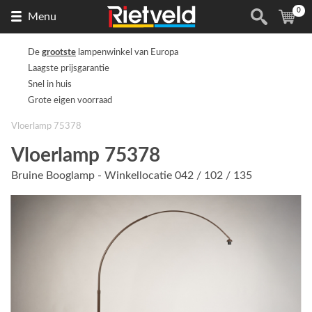
0
Naar
(
ite
Menu
de
homepage
De
grootste
lampenwinkel van Europa
Laagste prijsgarantie
Snel in huis
Grote eigen voorraad
Vloerlamp 75378
Vloerlamp 75378
Bruine Booglamp - Winkellocatie 042 / 102 / 135