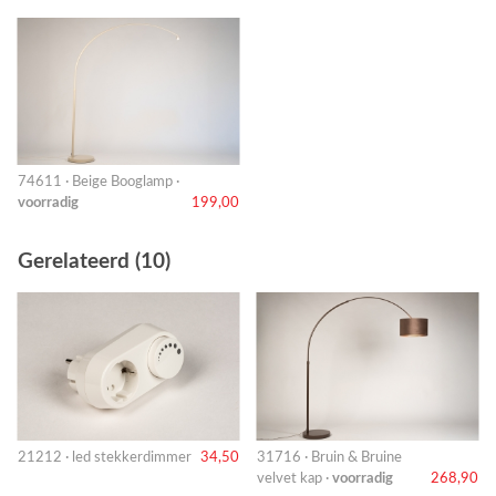
74611 · Beige Booglamp ·
voorradig
199,00
Gerelateerd (10)
21212 · led stekkerdimmer
34,50
31716 · Bruin & Bruine
velvet kap ·
voorradig
268,90