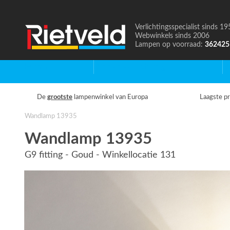
Verlichtingsspecialist sinds 19
Naar
Webwinkels sinds 2006
de
Lampen op voorraad:
362425
homepage
Home
Binnenverlichting
B
De
grootste
lampenwinkel van Europa
Laagste pr
Wandlamp 13935
Wandlamp 13935
G9 fitting - Goud - Winkellocatie 131