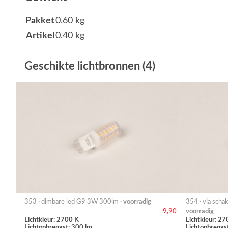
Pakket
0.60 kg
Artikel
0.40 kg
Geschikte lichtbronnen (4)
353 · dimbare led G9 3W 300lm ·
voorradig
354 · via sch
voorradig
9,90
Lichtkleur: 2700 K
Lichtkleur: 27
Lichtopbrengst: 300 lm
Lichtopbrengs