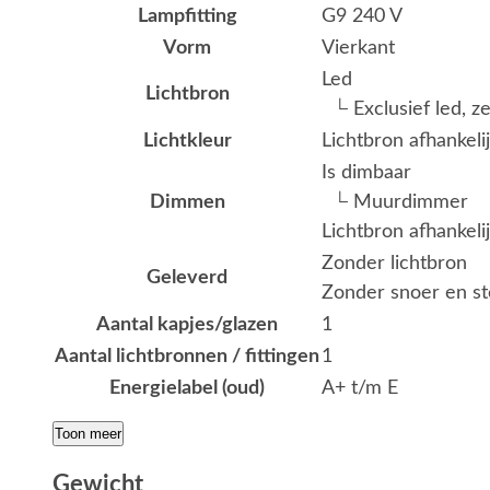
Lampfitting
G9 240 V
Vorm
Vierkant
Led
Lichtbron
└ Exclusief led, z
Lichtkleur
Lichtbron afhankeli
Is dimbaar
Dimmen
└ Muurdimmer
Lichtbron afhankeli
Zonder lichtbron
Geleverd
Zonder snoer en st
Aantal kapjes/glazen
1
Aantal lichtbronnen / fittingen
1
Energielabel (oud)
A+ t/m E
Toon meer
Gewicht