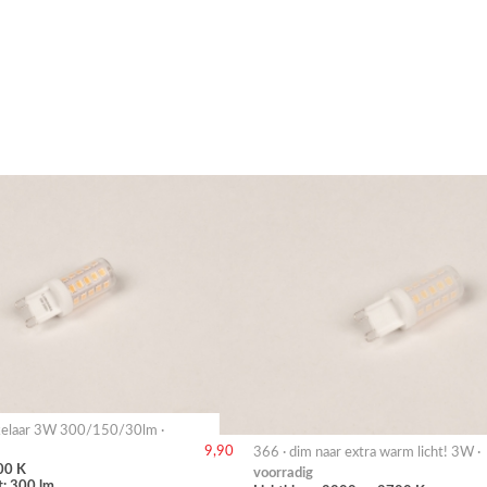
akelaar 3W 300/150/30lm ·
9,90
366 · dim naar extra warm licht! 3W ·
00 K
voorradig
t: 300 lm