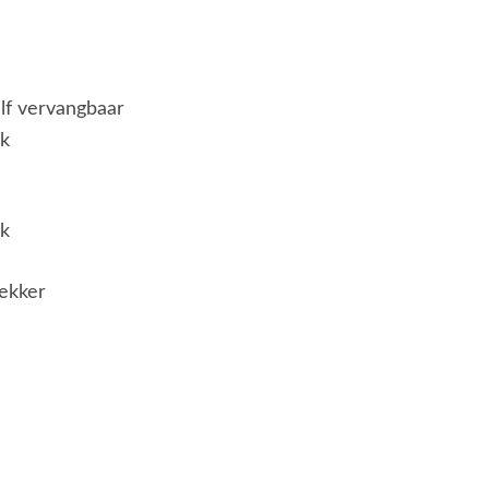
elf vervangbaar
jk
jk
ekker