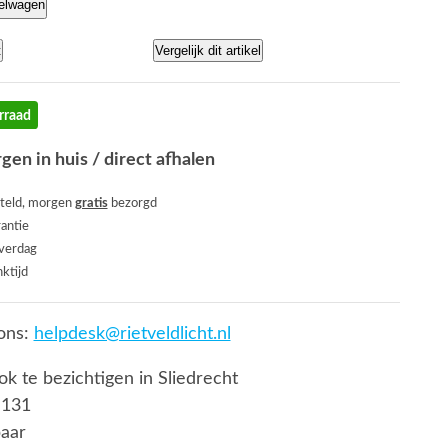
kelwagen
t
Vergelijk dit artikel
rraad
gen in huis / direct afhalen
teld, morgen
gratis
bezorgd
rantie
everdag
ktijd
ons:
helpdesk@rietveldlicht.nl
ook te bezichtigen in Sliedrecht
 131
baar