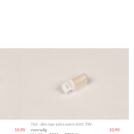
766 · dim naar extra warm licht! 3W ·
voorradig
10,90
10,90