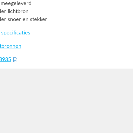
 meegeleverd
er lichtbron
er snoer en stekker
specificaties
htbronnen
13935