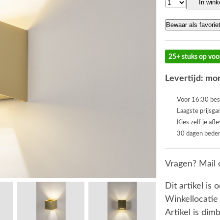
In win
Bewaar als favorie
25+ stuks op voo
Levertijd: mor
Voor 16:30 bes
Laagste prijsga
Kies zelf je afl
30 dagen beden
Vragen? Mail 
Dit artikel is 
Winkellocatie
Artikel is dim