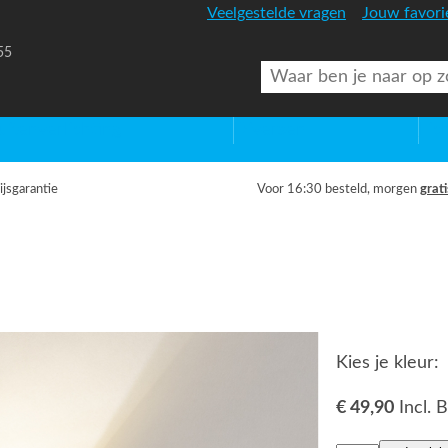
Veelgestelde vragen
Jouw favori
55
uitenverlichting
Diversen
Lic
ijsgarantie
Voor 16:30 besteld, morgen
grati
Kies je kleur:
€ 49,90
Incl.