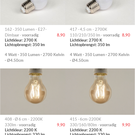
162 · 350 Lumen - E27-
417 · 4,5 cm - 2700K
Dimbaar ·
voorradig
8,90
110/210/350 lm ·
voorradig
8,90
Lichtkleur: 2700 K
Lichtkleur: 2700 K
Lichtopbrengst: 350 lm
Lichtopbrengst: 350 lm
4 Watt · 350 Lumen · 2700 Kelvin
4 Watt · 350 Lumen · 2700 Kelvin
· Ø4.50cm
· Ø4.50cm
408 · Ø 6 cm - 2200K
415 · 6cm-2200K
330lm ·
voorradig
9,90
330/160/80lm ·
voorradig
9,90
Lichtkleur: 2200 K
Lichtkleur: 2200 K
Lichtopbrengst: 330 lm
Lichtopbrengst: 330 lm