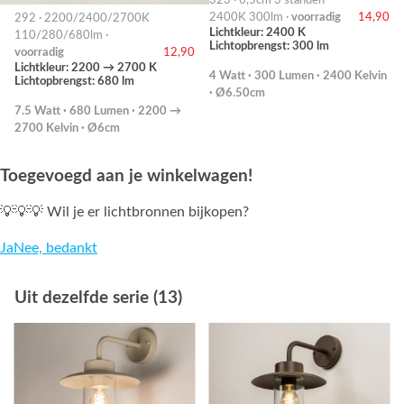
323 · 6,5cm 3 standen
2400K 300lm ·
voorradig
14,90
292 · 2200/2400/2700K
Lichtkleur: 2400 K
110/280/680lm ·
Lichtopbrengst: 300 lm
voorradig
12,90
Lichtkleur: 2200 → 2700 K
4 Watt · 300 Lumen · 2400 Kelvin
Lichtopbrengst: 680 lm
· Ø6.50cm
7.5 Watt · 680 Lumen · 2200 →
2700 Kelvin · Ø6cm
Toegevoegd aan je winkelwagen!
💡💡💡 Wil je er lichtbronnen bijkopen?
Ja
Nee, bedankt
Uit dezelfde serie (13)