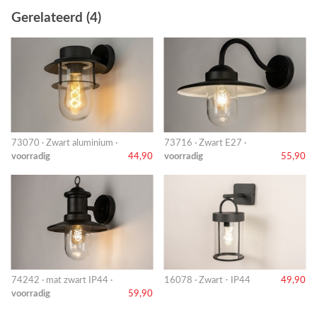
Gerelateerd (4)
73070 · Zwart aluminium ·
73716 · Zwart E27 ·
voorradig
44,90
voorradig
55,90
74242 · mat zwart IP44 ·
16078 · Zwart - IP44
49,90
voorradig
59,90