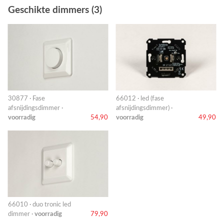
Geschikte dimmers (3)
30877 · Fase
66012 · led (fase
afsnijdingsdimmer ·
afsnijdingsdimmer) ·
voorradig
54,90
voorradig
49,90
66010 · duo tronic led
dimmer ·
voorradig
79,90