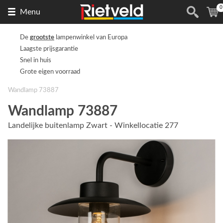
0
Naar
(
Menu
de
homepage
De
grootste
lampenwinkel van Europa
Laagste prijsgarantie
Snel in huis
Grote eigen voorraad
Wandlamp 73887
Wandlamp 73887
Landelijke buitenlamp Zwart - Winkellocatie 277