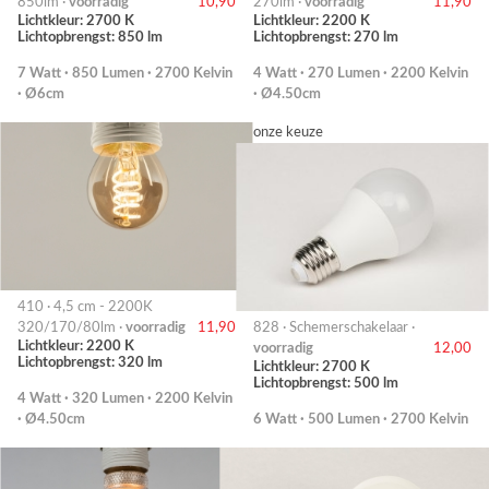
850lm ·
voorradig
10,90
270lm ·
voorradig
11,90
Lichtkleur: 2700 K
Lichtkleur: 2200 K
Lichtopbrengst: 850 lm
Lichtopbrengst: 270 lm
7 Watt · 850 Lumen · 2700 Kelvin
4 Watt · 270 Lumen · 2200 Kelvin
· Ø6cm
· Ø4.50cm
onze keuze
410 · 4,5 cm - 2200K
320/170/80lm ·
voorradig
11,90
828 · Schemerschakelaar ·
Lichtkleur: 2200 K
voorradig
12,00
Lichtopbrengst: 320 lm
Lichtkleur: 2700 K
Lichtopbrengst: 500 lm
4 Watt · 320 Lumen · 2200 Kelvin
· Ø4.50cm
6 Watt · 500 Lumen · 2700 Kelvin