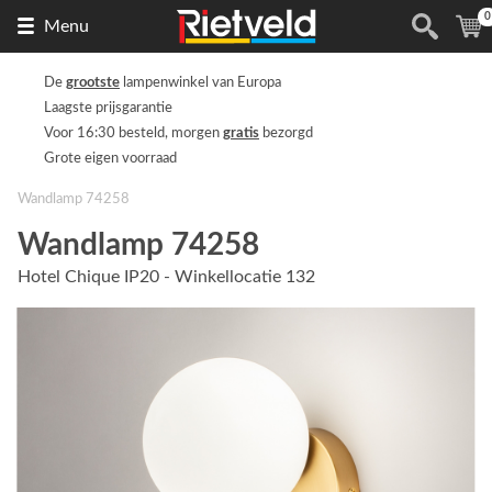
0
Naar
(
Menu
de
homepage
De
grootste
lampenwinkel van Europa
Laagste prijsgarantie
Voor 16:30 besteld, morgen
gratis
bezorgd
Grote eigen voorraad
Wandlamp 74258
Wandlamp 74258
Hotel Chique IP20 - Winkellocatie 132