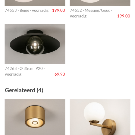
74553 · Beige ·
voorradig
199,00
74552 · Messing/Goud ·
voorradig
199,00
74268 · Ø 35cm IP20 ·
voorradig
69,90
Gerelateerd (4)