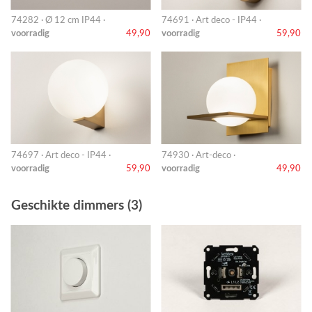
74282 · Ø 12 cm IP44 ·
74691 · Art deco - IP44 ·
voorradig
49,90
voorradig
59,90
74697 · Art deco - IP44 ·
74930 · Art-deco ·
voorradig
59,90
voorradig
49,90
Geschikte dimmers (3)