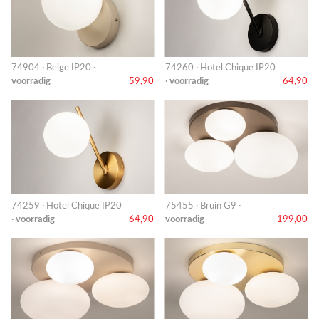
74904 · Beige IP20 ·
74260 · Hotel Chique IP20
voorradig
59,90
·
voorradig
64,90
74259 · Hotel Chique IP20
75455 · Bruin G9 ·
·
voorradig
64,90
voorradig
199,00