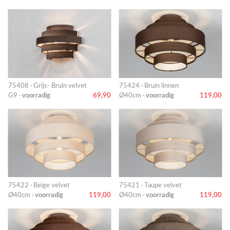
75408 · Grijs- Bruin velvet
75424 · Bruin linnen
G9 ·
voorradig
69,90
Ø40cm ·
voorradig
119,00
75422 · Beige velvet
75421 · Taupe velvet
Ø40cm ·
voorradig
119,00
Ø40cm ·
voorradig
119,00