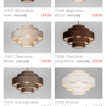
75429 · Ø52cm Bruin
75428 · Beige velvet
linnen ·
voorradig
159,00
Ø52cm ·
voorradig
159,00
75427 · Taupe velvet
75426 · Choco bruin
Ø52cm ·
voorradig
159,00
velvet Ø52cm ·
voorradig
159,00
75425 · Grijs bruin velvet
75335 · Ø 52 cm