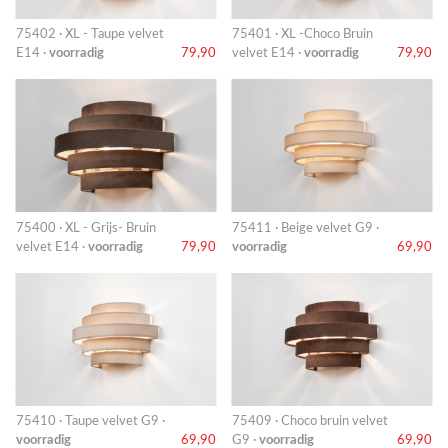
75402 · XL - Taupe velvet
75401 · XL -Choco Bruin
E14 ·
voorradig
79,90
velvet E14 ·
voorradig
79,90
75400 · XL - Grijs- Bruin
75411 · Beige velvet G9 ·
velvet E14 ·
voorradig
79,90
voorradig
69,90
75410 · Taupe velvet G9 ·
75409 · Choco bruin velvet
voorradig
69,90
G9 ·
voorradig
69,90