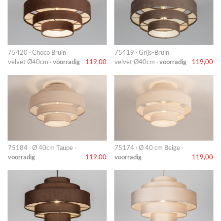
75420 · Choco Bruin
75419 · Grijs-Bruin
velvet Ø40cm ·
voorradig
119,00
velvet Ø40cm ·
voorradig
119,00
75184 · Ø 40cm Taupe ·
75174 · Ø 40 cm Beige ·
voorradig
119,00
voorradig
119,00