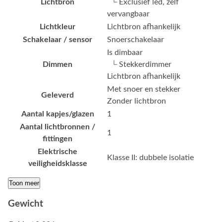
Lichtbron
└ Exclusief led, zelf
vervangbaar
Lichtkleur
Lichtbron afhankelijk
Schakelaar / sensor
Snoerschakelaar
Is dimbaar
Dimmen
└ Stekkerdimmer
Lichtbron afhankelijk
Met snoer en stekker
Geleverd
Zonder lichtbron
Aantal kapjes/glazen
1
Aantal lichtbronnen /
1
fittingen
Elektrische
Klasse II: dubbele isolatie
veiligheidsklasse
Toon meer
Gewicht