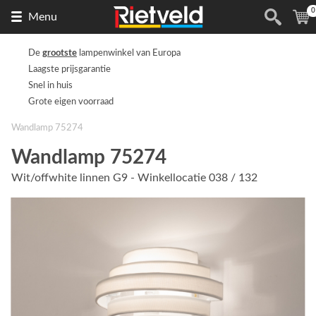
0
Naar
(
Menu
de
homepage
De
grootste
lampenwinkel van Europa
Laagste prijsgarantie
Snel in huis
Grote eigen voorraad
Wandlamp 75274
Wandlamp 75274
Wit/offwhite linnen G9 - Winkellocatie 038 / 132