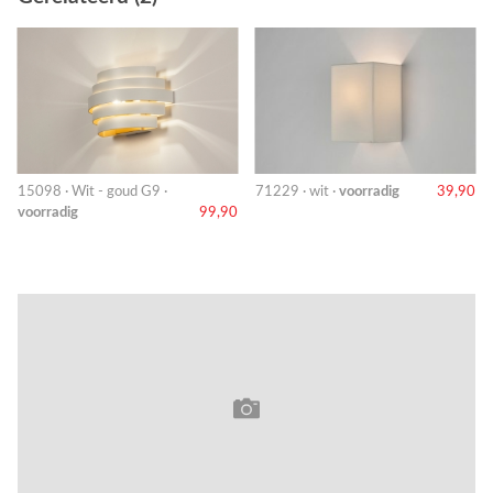
15098 · Wit - goud G9 ·
71229 · wit ·
voorradig
39,90
voorradig
99,90