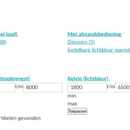
el (oud)
Met afstandsbediening
88)
Dimmen (5)
Instelbare lichtkleur warmt
chtopbrengst)
Kelvin (lichtkleur)
t/m
t/m
min
max
Toepassen
tikelen gevonden