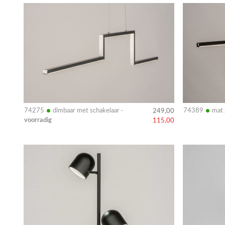
Bekijk
Bekijk
details
details
•
•
74275
dimbaar met schakelaar ·
74389
mat 
249,00
voorradig
115,00
Bekijk
Bekijk
details
details