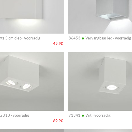
•
hts 5 cm diep ·
voorradig
86453
Vervangbaar led ·
voorradig
49,90
Bekijk
details
•
 GU10 ·
voorradig
71341
Wit ·
voorradig
69,90
Bekijk