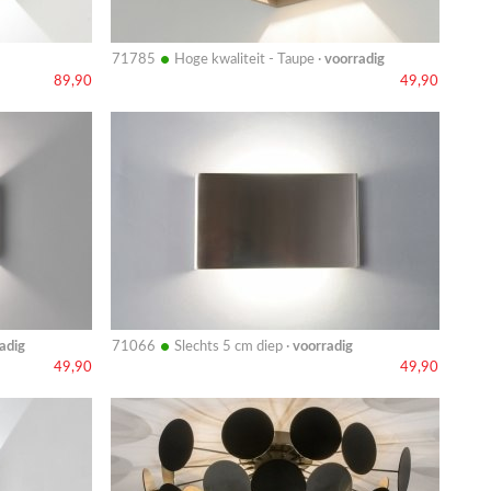
•
71785
Hoge kwaliteit - Taupe ·
voorradig
89,90
49,90
Bekijk
details
•
adig
71066
Slechts 5 cm diep ·
voorradig
49,90
49,90
Bekijk
details