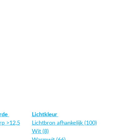
arde
Lichtkleur
rp >12,5
Lichtbron afhankelijk (100)
Wit (8)