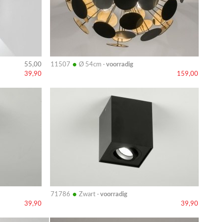
•
11507
Ø 54cm ·
voorradig
55,00
39,90
159,00
Bekijk
details
•
71786
Zwart ·
voorradig
39,90
39,90
Bekijk