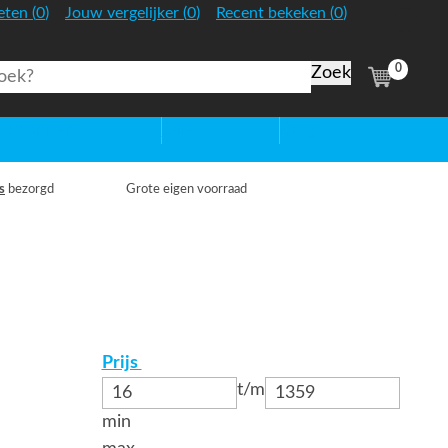
:
:
:
eten
(
0
)
Jouw vergelijker
(
0
)
Recent bekeken
(
0
)
Nederland
0
(
items)
htbronnen
Sale
Blog
s
bezorgd
Grote eigen voorraad
Prijs
t/m
min