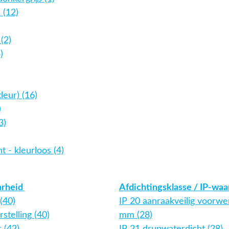
 (12)
(2)
)
leur) (16)
)
3)
t - kleurloos (4)
arheid
Afdichtingsklasse / IP-wa
(40)
IP 20 aanraakveilig voorwe
stelling (40)
mm (28)