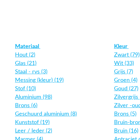
Materiaal
Kleur
Hout (2)
Zwart (79)
Glas (21)
Wit (33)
Staal - rvs (3)
Grijs (7)
Messing (kleur) (19)
Groen (4)
Stof (10)
Goud (27)
Aluminium (98)
Zilvergrijs 
Brons (6)
Zilver -oud
Geschuurd aluminium (8)
Brons (5)
Kunststof (19)
Bruin-bron
Leer / leder (2)
Bruin (16)
Marmer (4)
Antraciet 