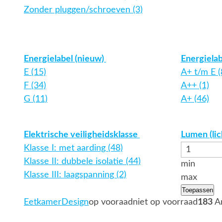
Zonder pluggen/schroeven (3)
Energielabel (nieuw)
Energielab
E (15)
A+ t/m E (
F (34)
A++ (1)
G (11)
A+ (46)
Elektrische veiligheidsklasse
Lumen (li
Klasse I: met aarding (48)
Klasse II: dubbele isolatie (44)
min
Klasse III: laagspanning (2)
max
Toepassen
Eetkamer
Design
op vooraad
niet op voorraad
183
Ar