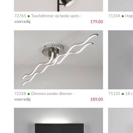
•
•
72765
Touchdimmer op beide spots ·
71334
Hoge
voorradig
179,00
Bekijk
Bekijk
details
details
•
•
72328
Dimmen zonder dimmer ·
71135
18 c
voorradig
189,00
Bekijk
Bekijk
details
details