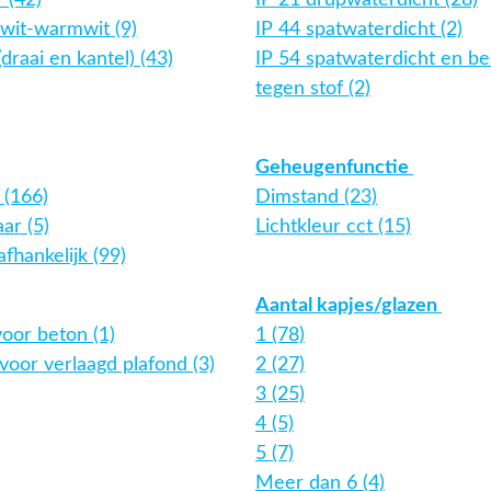
 (42)
IP 21 drupwaterdicht (28)
 wit-warmwit (9)
IP 44 spatwaterdicht (2)
draai en kantel) (43)
IP 54 spatwaterdicht en b
tegen stof (2)
Geheugenfunctie
 (166)
Dimstand (23)
ar (5)
Lichtkleur cct (15)
afhankelijk (99)
Aantal kapjes/glazen
oor beton (1)
1 (78)
oor verlaagd plafond (3)
2 (27)
3 (25)
4 (5)
5 (7)
Meer dan 6 (4)