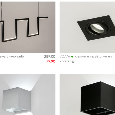
Bekijk
details
•
zwart ·
voorradig
72776
Klemveren & Betonveren ·
289,00
voorradig
79,90
Bekijk
details