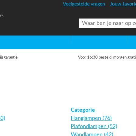
Veelgestelde vragen
Jouw favori
55
uitenverlichting
Diversen
Lic
ijsgarantie
Voor 16:30 besteld, morgen
grati
Categorie
3)
Hanglampen (76)
Plafondlampen (52)
Wandlampen (42)