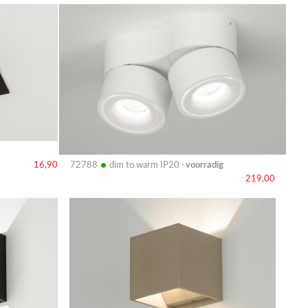
Bekijk
details
•
16,90
72788
dim to warm IP20 ·
voorradig
219,00
Bekijk
details