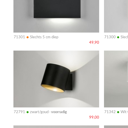
•
•
71301
Slechts 5 cm diep
71300
Slec
49,90
Bekijk
Bekijk
details
details
•
•
72791
zwart/goud ·
voorradig
71342
Wit
99,00
Bekijk
Bekijk