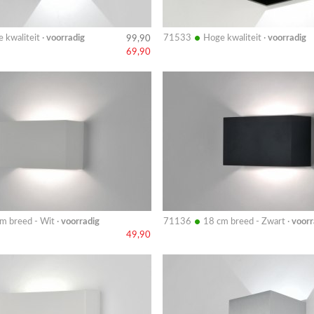
•
 kwaliteit ·
voorradig
71533
Hoge kwaliteit ·
voorradig
99,90
69,90
Bekijk
details
•
m breed - Wit ·
voorradig
71136
18 cm breed - Zwart ·
voorr
49,90
Bekijk
details