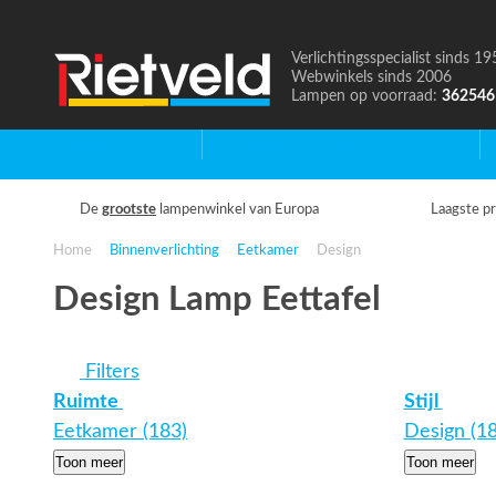
Verlichtingsspecialist sinds 19
Naar
Webwinkels sinds 2006
de
Lampen op voorraad:
362546
homepage
Home
Binnenverlichting
B
De
grootste
lampenwinkel van Europa
Laagste pr
Home
Binnenverlichting
Eetkamer
Design
Design Lamp Eettafel
Filters
Ruimte
Stijl
Eetkamer (183)
Design (18
Toon meer
Toon meer