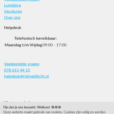
Lumidora
Vacatures
Over ons
Helpdesk
Telefonisch bereikbaar:
Maandag t/m Vrijdag
09:00 - 17:00
Veelgestelde vragen
078 615 44 15
helpdesk@rietveldlicht.nl
Facebook
Instagram
Pinterest
Klantwaardering
Fijn dat je ons bezoekt. Welkom! 🍪🍪🍪
Deze website maakt gebruik van cookies. Cookies zijn veilig en worden
"Zeer goed" - eKomi.nl