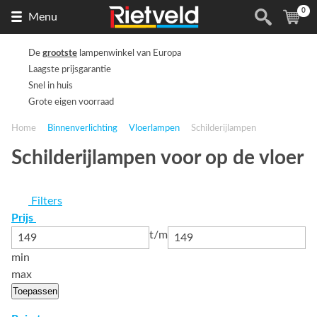
0
Naar
(
ite
Menu
de
homepage
De
grootste
lampenwinkel van Europa
Laagste prijsgarantie
Snel in huis
Grote eigen voorraad
Home
Binnenverlichting
Vloerlampen
Schilderijlampen
Schilderijlampen voor op de vloer
Filters
Prijs
t/m
min
max
Toepassen