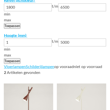
Kelvin (lichtkleur)
t/m
min
max
Toepassen
Hoogte (mm)
t/m
min
max
Toepassen
Vloerlampen
Schilderijlampen
op vooraad
niet op voorraad
2
Artikelen gevonden
Bekijk
Bekijk
details
details