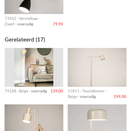
73962 · Verstelbaar -
Zwart ·
voorradig
79,90
Gerelateerd (17)
74188 · Beige ·
voorradig
139,00
15811 · Touchdimmer -
Beige ·
voorradig
199,00