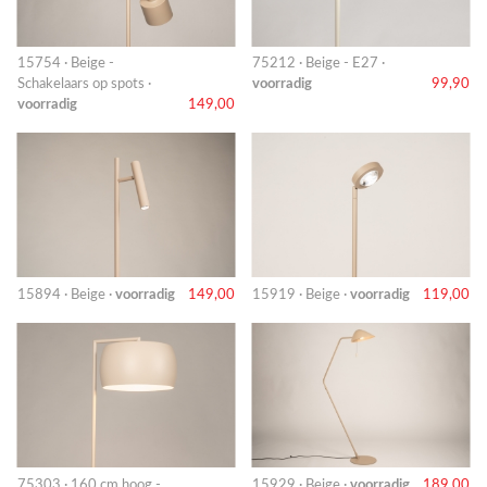
15754 · Beige -
75212 · Beige - E27 ·
Schakelaars op spots ·
voorradig
99,90
voorradig
149,00
15894 · Beige ·
voorradig
149,00
15919 · Beige ·
voorradig
119,00
75303 · 160 cm hoog -
15929 · Beige ·
voorradig
189,00