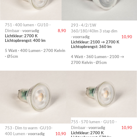
751 · 400 lumen - GU10 -
293 · 4/2/1W
Dimbaar ·
voorradig
8,90
360/180/40lm 3 stap dim
Lichtkleur: 2700 K
·
voorradig
10,90
Lichtopbrengst: 400 lm
Lichtkleur: 2100 → 2700 K
Lichtopbrengst: 360 lm
5 Watt · 400 Lumen · 2700 Kelvin
· Ø5cm
4 Watt · 360 Lumen · 2100 →
2700 Kelvin · Ø5cm
755 · 570 lumen - GU10 -
Dimbaar ·
voorradig
10,90
753 · Dim to warm -GU10-
Lichtkleur: 2700 K
400 Lumen ·
voorradig
10,90