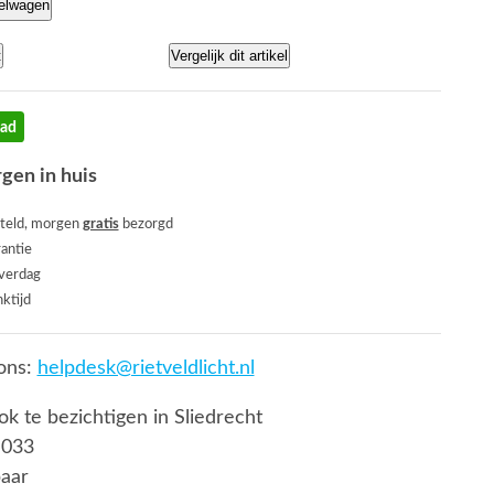
kelwagen
t
Vergelijk dit artikel
aad
gen in huis
teld, morgen
gratis
bezorgd
rantie
everdag
ktijd
ons:
helpdesk@rietveldlicht.nl
ook te bezichtigen in Sliedrecht
 033
baar