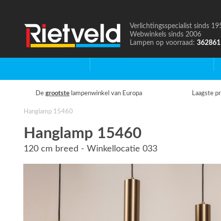
Verlichtingsspecialist sinds 19
Naar
Webwinkels sinds 2006
de
Lampen op voorraad:
362861
homepage
Home
Binnenverlichting
B
De
grootste
lampenwinkel van Europa
Laagste pr
Hanglamp 15460
Hanglamp 15460
120 cm breed - Winkellocatie 033