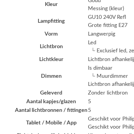
Goud
Kleur
Messing (kleur)
GU10 240V Refl
Lampfitting
Grote fitting E27
Vorm
Langwerpig
Led
Lichtbron
└ Exclusief led, z
Lichtkleur
Lichtbron afhankeli
Is dimbaar
Dimmen
└ Muurdimmer
Lichtbron afhankeli
Geleverd
Zonder lichtbron
Aantal kapjes/glazen
5
Aantal lichtbronnen / fittingen
5
Geschikt voor Phil
Tablet / Mobile / App
Geschikt voor Phili