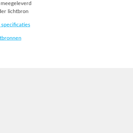
 meegeleverd
er lichtbron
specificaties
htbronnen