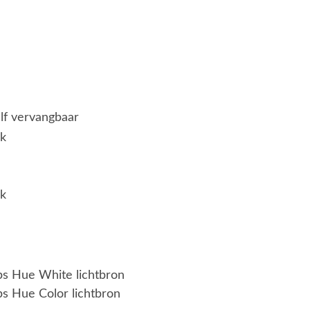
elf vervangbaar
jk
jk
ips Hue White lichtbron
ps Hue Color lichtbron