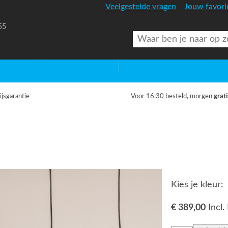
Veelgestelde vragen
Jouw favori
55
uitenverlichting
Diversen
Lic
ijsgarantie
Voor 16:30 besteld, morgen
grati
Kies je kleur:
€ 389,00
Incl