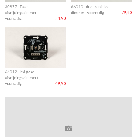
30877 · Fase
66010 · duo tronic led
afsnijdingsdimmer ·
dimmer ·
voorradig
79,90
voorradig
54,90
66012 · led (fase
afsnijdingsdimmer) ·
voorradig
49,90