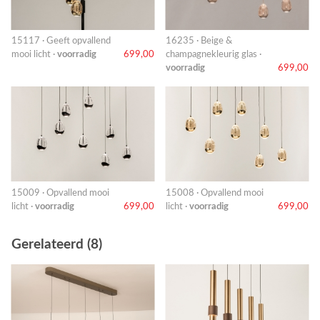
15117 · Geeft opvallend
16235 · Beige &
mooi licht ·
voorradig
699,00
champagnekleurig glas ·
voorradig
699,00
15009 · Opvallend mooi
15008 · Opvallend mooi
licht ·
voorradig
699,00
licht ·
voorradig
699,00
Gerelateerd (8)