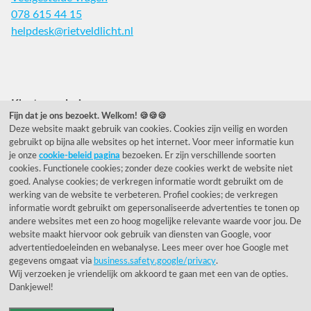
078 615 44 15
helpdesk@rietveldlicht.nl
Facebook
Instagram
Pinterest
Klantwaardering
Fijn dat je ons bezoekt. Welkom! 🍪🍪🍪
Deze website maakt gebruik van cookies. Cookies zijn veilig en worden
"Zeer goed" - eKomi.nl
gebruikt op bijna alle websites op het internet. Voor meer informatie kun
je onze
cookie-beleid pagina
bezoeken. Er zijn verschillende soorten
Cijfer: 9.2 (25540 recensies)
cookies. Functionele cookies; zonder deze cookies werkt de website niet
goed. Analyse cookies; de verkregen informatie wordt gebruikt om de
werking van de website te verbeteren. Profiel cookies; de verkregen
informatie wordt gebruikt om gepersonaliseerde advertenties te tonen op
Onze nieuwsbrief
andere websites met een zo hoog mogelijke relevante waarde voor jou. De
website maakt hiervoor ook gebruik van diensten van Google, voor
Wil je onze nieuwsbrief ontvangen?
advertentiedoeleinden en webanalyse. Lees meer over hoe Google met
gegevens omgaat via
business.safety.google/privacy
.
Wij verzoeken je vriendelijk om akkoord te gaan met een van de opties.
Dankjewel!