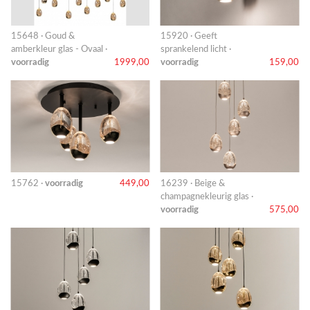
15648 · Goud &
15920 · Geeft
amberkleur glas - Ovaal ·
sprankelend licht ·
voorradig
1999,00
voorradig
159,00
15762 ·
voorradig
449,00
16239 · Beige &
champagnekleurig glas ·
voorradig
575,00