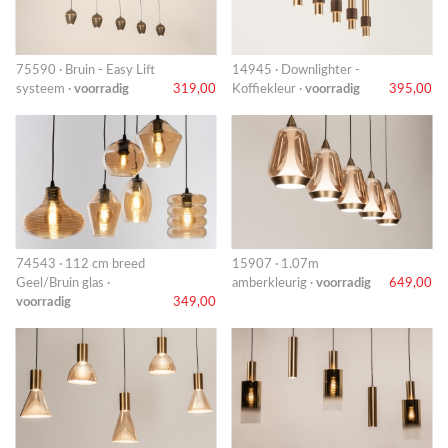
75590 · Bruin - Easy Lift
14945 · Downlighter -
systeem ·
voorradig
319,00
Koffiekleur ·
voorradig
395,00
74543 · 112 cm breed
15907 · 1.07m
Geel/Bruin glas ·
amberkleurig ·
voorradig
649,00
voorradig
349,00