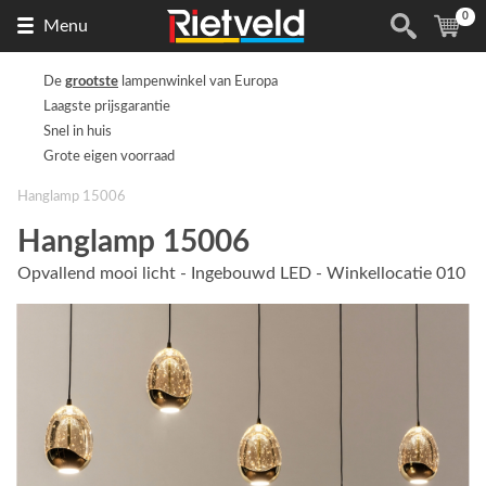
0
Naar
(
ite
Menu
de
homepage
De
grootste
lampenwinkel van Europa
Laagste prijsgarantie
Snel in huis
Grote eigen voorraad
Hanglamp 15006
Hanglamp 15006
Opvallend mooi licht - Ingebouwd LED - Winkellocatie 010