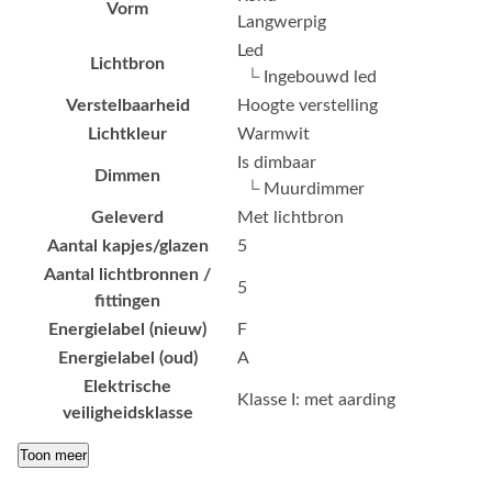
Vorm
Langwerpig
Led
Lichtbron
└ Ingebouwd led
Verstelbaarheid
Hoogte verstelling
Lichtkleur
Warmwit
Is dimbaar
Dimmen
└ Muurdimmer
Geleverd
Met lichtbron
Aantal kapjes/glazen
5
Aantal lichtbronnen /
5
fittingen
Energielabel (nieuw)
F
Energielabel (oud)
A
Elektrische
Klasse I: met aarding
veiligheidsklasse
Toon meer