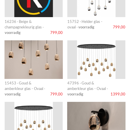
16236 · Beige &
15752 · Helder glas -
champagnekleurig glas ·
ovaal ·
voorradig
799,00
voorradig
799,00
15453 · Goud &
47396 · Goud &
amberkleur glas - Ovaal ·
amberkleur glas - Ovaal ·
voorradig
799,00
voorradig
1399,00