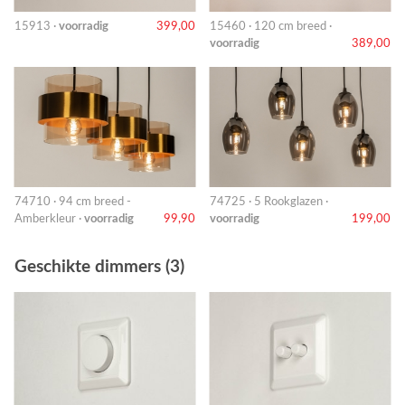
15913 ·
voorradig
399,00
15460 · 120 cm breed ·
voorradig
389,00
74710 · 94 cm breed -
74725 · 5 Rookglazen ·
Amberkleur ·
voorradig
99,90
voorradig
199,00
Geschikte dimmers (3)