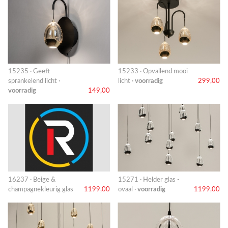
15235 · Geeft
15233 · Opvallend mooi
sprankelend licht ·
licht ·
voorradig
299,00
voorradig
149,00
16237 · Beige &
15271 · Helder glas -
champagnekleurig glas
1199,00
ovaal ·
voorradig
1199,00