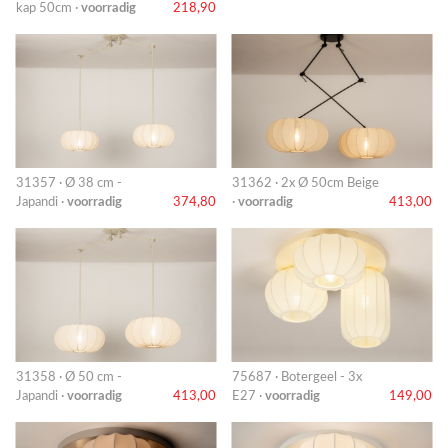
kap 50cm ·
voorradig
218,90
31357 · Ø 38 cm -
31362 · 2x Ø 50cm Beige
Japandi ·
voorradig
374,80
·
voorradig
413,00
31358 · Ø 50 cm -
75687 · Botergeel - 3x
Japandi ·
voorradig
413,00
E27 ·
voorradig
149,00