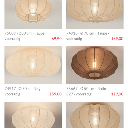
75007 · Ø30 cm - Taupe ·
74918 · Ø 70 cm - Taupe ·
voorradig
69,90
voorradig
159,00
74917 · Ø 70 cm Beige ·
75667 · Ø 50 cm - Bruin
voorradig
159,00
E27 ·
voorradig
119,00