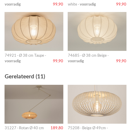
voorradig
99,90
white ·
voorradig
99,90
74921 · Ø 38 cm Taupe ·
74685 · Ø 38 cm Beige ·
voorradig
99,90
voorradig
99,90
Gerelateerd (11)
31227 · Rotan Ø 40 cm
189,80
75208 · Beige Ø 49cm ·