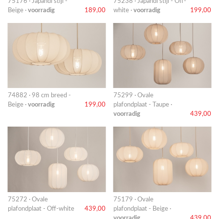
75176 · Japandi stijl -
75238 · Japandi stijl - Off-
Beige ·
voorradig
189,00
white ·
voorradig
199,00
74882 · 98 cm breed -
75299 · Ovale
Beige ·
voorradig
199,00
plafondplaat - Taupe ·
voorradig
439,00
75272 · Ovale
75179 · Ovale
plafondplaat - Off-white
439,00
plafondplaat - Beige ·
voorradig
439,00