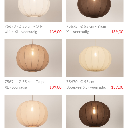
75673 · Ø 55 cm - Off-
75672 · Ø 55 cm - Bruin
white XL ·
voorradig
139,00
XL ·
voorradig
139,00
75671 · Ø 55 cm - Taupe
75670 · Ø 55 cm -
XL ·
voorradig
139,00
Botergeel XL ·
voorradig
139,00