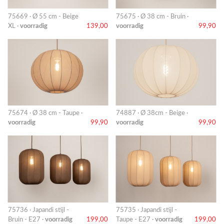
75669 · Ø 55 cm - Beige
75675 · Ø 38 cm - Bruin ·
XL ·
voorradig
139,00
voorradig
99,90
75674 · Ø 38 cm - Taupe ·
74887 · Ø 38cm - Beige ·
voorradig
99,90
voorradig
99,90
75736 · Japandi stijl -
75735 · Japandi stijl -
Bruin - E27 ·
voorradig
199,00
Taupe - E27 ·
voorradig
199,00