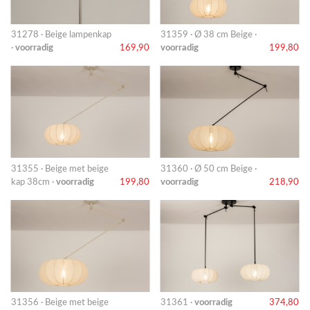
31278 · Beige lampenkap
31359 · Ø 38 cm Beige ·
·
voorradig
169,90
voorradig
199,80
31355 · Beige met beige
31360 · Ø 50 cm Beige ·
kap 38cm ·
voorradig
199,80
voorradig
218,90
31356 · Beige met beige
31361 ·
voorradig
374,80