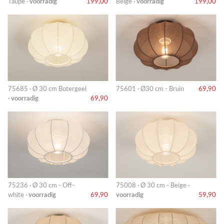
Taupe ·
voorradig
199,00
Beige ·
voorradig
199,00
75685 · Ø 30 cm Botergeel
75601 · Ø30 cm - Bruin
69,90
·
voorradig
69,90
75236 · Ø 30 cm - Off-
75008 · Ø 30 cm - Beige ·
white ·
voorradig
69,90
voorradig
59,90