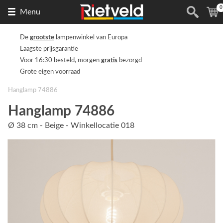
0
Naar
(
Menu
de
homepage
De
grootste
lampenwinkel van Europa
Laagste prijsgarantie
Voor 16:30 besteld, morgen
gratis
bezorgd
Grote eigen voorraad
Hanglamp 74886
Hanglamp 74886
Ø 38 cm - Beige - Winkellocatie 018