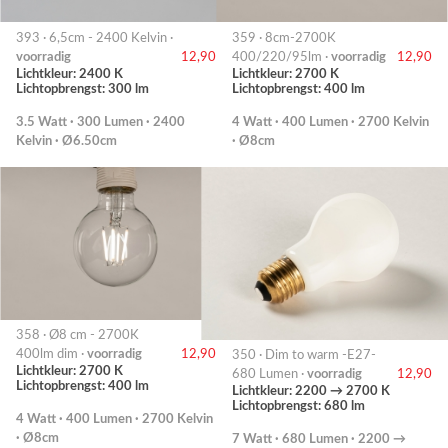
393 · 6,5cm - 2400 Kelvin ·
359 · 8cm-2700K
voorradig
12,90
400/220/95lm ·
voorradig
12,90
Lichtkleur: 2400 K
Lichtkleur: 2700 K
Lichtopbrengst: 300 lm
Lichtopbrengst: 400 lm
3.5 Watt · 300 Lumen · 2400
4 Watt · 400 Lumen · 2700 Kelvin
Kelvin · Ø6.50cm
· Ø8cm
358 · Ø8 cm - 2700K
400lm dim ·
voorradig
12,90
350 · Dim to warm -E27-
Lichtkleur: 2700 K
680 Lumen ·
voorradig
12,90
Lichtopbrengst: 400 lm
Lichtkleur: 2200 → 2700 K
Lichtopbrengst: 680 lm
4 Watt · 400 Lumen · 2700 Kelvin
· Ø8cm
7 Watt · 680 Lumen · 2200 →