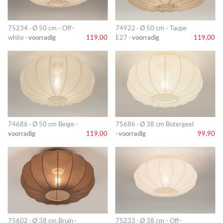
75234 · Ø 50 cm - Off-
74922 · Ø 50 cm - Taupe
white ·
voorradig
119,00
E27 ·
voorradig
119,00
74686 · Ø 50 cm Beige ·
75686 · Ø 38 cm Botergeel
voorradig
119,00
·
voorradig
99,90
75602 · Ø 38 cm Bruin ·
75233 · Ø 38 cm - Off-