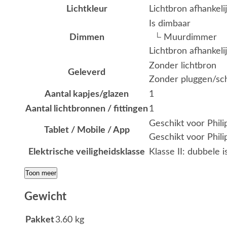
Lichtkleur
Lichtbron afhankeli
Is dimbaar
Dimmen
└ Muurdimmer
Lichtbron afhankeli
Zonder lichtbron
Geleverd
Zonder pluggen/s
Aantal kapjes/glazen
1
Aantal lichtbronnen / fittingen
1
Geschikt voor Phil
Tablet / Mobile / App
Geschikt voor Phili
Elektrische veiligheidsklasse
Klasse II: dubbele i
Toon meer
Gewicht
Pakket
3.60 kg