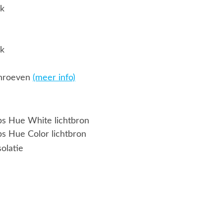
jk
jk
chroeven
(meer info)
ips Hue White lichtbron
ps Hue Color lichtbron
solatie