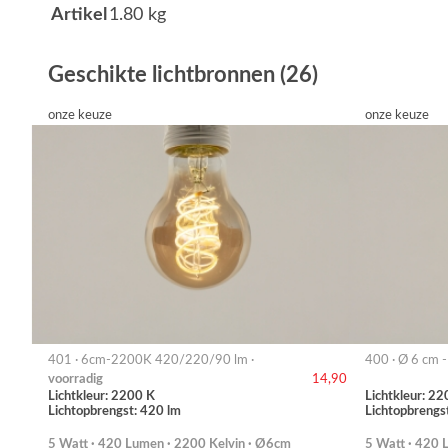
Artikel
1.80 kg
Geschikte lichtbronnen (26)
onze keuze
onze keuze
401 · 6cm-2200K 420/220/90 lm ·
400 · Ø 6 cm 
voorradig
14,90
Lichtkleur: 2200 K
Lichtkleur: 22
Lichtopbrengst: 420 lm
Lichtopbrengs
5 Watt · 420 Lumen · 2200 Kelvin · Ø6cm
5 Watt · 420 