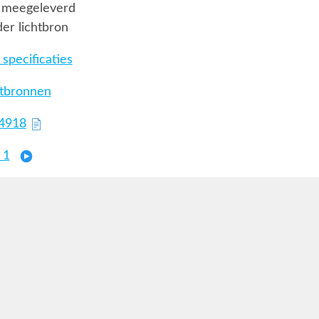
 meegeleverd
er lichtbron
specificaties
htbronnen
74918
 1