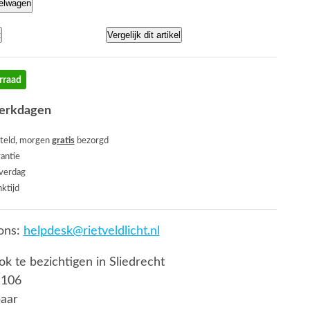
kelwagen
t
Vergelijk dit artikel
rraad
werkdagen
teld, morgen
gratis
bezorgd
rantie
everdag
ktijd
ons:
helpdesk@rietveldlicht.nl
ook te bezichtigen in Sliedrecht
 106
baar