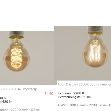
408 · Ø 6 cm - 2200K 330lm ·
voorra
- 2200K 420lm ·
voorradig
Lichtkleur: 2200 K
14,90
Lichtopbrengst: 330 lm
00 K
t: 420 lm
4 Watt · 330 Lumen · 2200 Kelvin ·
Lumen · 2200 Kelvin · Ø6cm