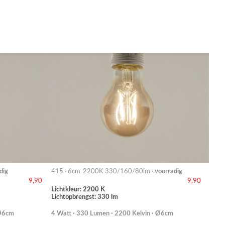
dig
415 · 6cm-2200K 330/160/80lm ·
voorradig
9,90
9,90
Lichtkleur: 2200 K
Lichtopbrengst: 330 lm
 Ø6cm
4 Watt · 330 Lumen · 2200 Kelvin · Ø6cm