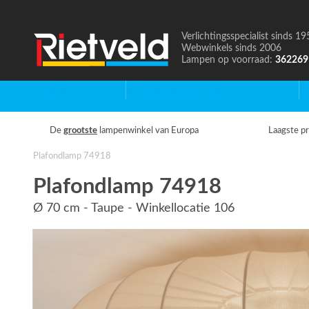
Verlichtingsspecialist sinds 19
Naar
Webwinkels sinds 2006
de
Lampen op voorraad:
362269
homepage
Home
Binnenverlichting
B
De
grootste
lampenwinkel van Europa
Laagste pr
Plafondlamp 74918
Plafondlamp 74918
Ø 70 cm - Taupe - Winkellocatie 106