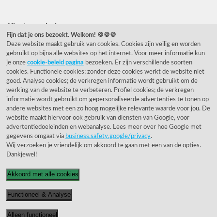
Klantwaardering
Fijn dat je ons bezoekt. Welkom! 🍪🍪🍪
Deze website maakt gebruik van cookies. Cookies zijn veilig en worden
"Zeer goed" - eKomi.nl
gebruikt op bijna alle websites op het internet. Voor meer informatie kun
je onze
cookie-beleid pagina
bezoeken. Er zijn verschillende soorten
Cijfer: 9.2 (25540 recensies)
cookies. Functionele cookies; zonder deze cookies werkt de website niet
goed. Analyse cookies; de verkregen informatie wordt gebruikt om de
werking van de website te verbeteren. Profiel cookies; de verkregen
informatie wordt gebruikt om gepersonaliseerde advertenties te tonen op
Onze nieuwsbrief
andere websites met een zo hoog mogelijke relevante waarde voor jou. De
website maakt hiervoor ook gebruik van diensten van Google, voor
Wil je onze nieuwsbrief ontvangen?
advertentiedoeleinden en webanalyse. Lees meer over hoe Google met
gegevens omgaat via
business.safety.google/privacy
.
Wij verzoeken je vriendelijk om akkoord te gaan met een van de opties.
Dankjewel!
Akkoord met alle cookies
Functioneel & Analyse
© 1955 - 2026 Rietveld Licht B.V.
Alleen functioneel