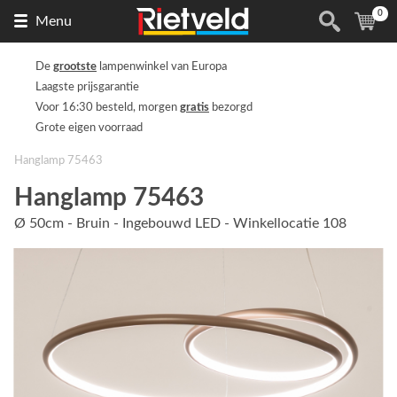
0
Naar
(
ite
Menu
de
homepage
De
grootste
lampenwinkel van Europa
Laagste prijsgarantie
Voor 16:30 besteld, morgen
gratis
bezorgd
Grote eigen voorraad
Hanglamp 75463
Hanglamp 75463
Ø 50cm - Bruin - Ingebouwd LED - Winkellocatie 108