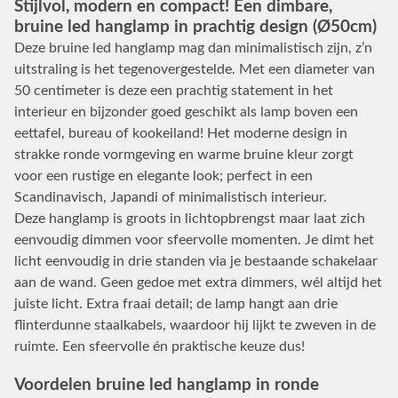
Stijlvol, modern en compact! Een dimbare,
bruine led hanglamp in prachtig design (Ø50cm)
Deze bruine led hanglamp mag dan minimalistisch zijn, z’n
uitstraling is het tegenovergestelde. Met een diameter van
50 centimeter is deze een prachtig statement in het
interieur en bijzonder goed geschikt als lamp boven een
eettafel, bureau of kookeiland! Het moderne design in
strakke ronde vormgeving en warme bruine kleur zorgt
voor een rustige en elegante look; perfect in een
Scandinavisch, Japandi of minimalistisch interieur.
Deze hanglamp is groots in lichtopbrengst maar laat zich
eenvoudig dimmen voor sfeervolle momenten. Je dimt het
licht eenvoudig in drie standen via je bestaande schakelaar
aan de wand. Geen gedoe met extra dimmers, wél altijd het
juiste licht. Extra fraai detail; de lamp hangt aan drie
flinterdunne staalkabels, waardoor hij lijkt te zweven in de
ruimte. Een sfeervolle én praktische keuze dus!
Voordelen bruine led hanglamp in ronde