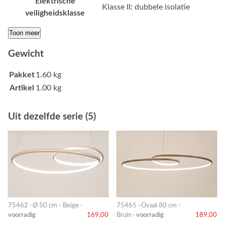
Elektrische
Klasse II: dubbele isolatie
veiligheidsklasse
Toon meer
Gewicht
Pakket
1.60 kg
Artikel
1.00 kg
Uit dezelfde serie (5)
75462 · Ø 50 cm - Beige ·
75465 · Ovaal 80 cm -
voorradig
169,00
Bruin ·
voorradig
189,00