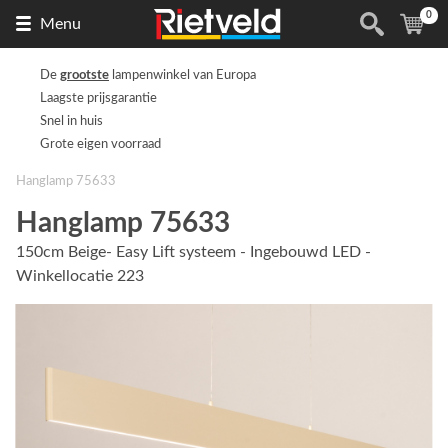
0
Naar
(
ite
Menu
de
homepage
De
grootste
lampenwinkel van Europa
Laagste prijsgarantie
Snel in huis
Grote eigen voorraad
Hanglamp 75633
Hanglamp 75633
150cm Beige- Easy Lift systeem - Ingebouwd LED -
Winkellocatie 223