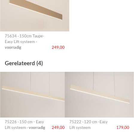
75634 · 150cm Taupe-
Easy Lift systeem ·
voorradig
249,00
Gerelateerd (4)
75226 · 150 cm - Easy
75222 · 120 cm -Easy
Lift systeem ·
voorradig
249,00
Lift systeem
179,00