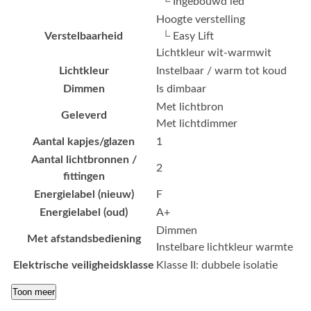
└ Ingebouwd led
Hoogte verstelling
Verstelbaarheid
└ Easy Lift
Lichtkleur wit-warmwit
Lichtkleur
Instelbaar / warm tot koud
Dimmen
Is dimbaar
Met lichtbron
Geleverd
Met lichtdimmer
Aantal kapjes/glazen
1
Aantal lichtbronnen /
2
fittingen
Energielabel (nieuw)
F
Energielabel (oud)
A+
Dimmen
Met afstandsbediening
Instelbare lichtkleur warmte
Elektrische veiligheidsklasse
Klasse II: dubbele isolatie
Toon meer