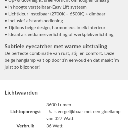
• Up- & downlight: sfeervol licht omhoog én omlaag
• In hoogte verstelbaar-Easy Lift systeem
• Lichtkleur instelbaar (2700K – 6500K) + dimbaar
• Inclusief afstandsbediening
• Tijdloos beige design, harmonieus in elk interieur
• Ideaal als eetkamerverlichting of werkplekverlichting
Subtiele eyecatcher met warme uitstraling
De perfecte combinatie van rust, stijl en comfort. Deze
beige hanglamp valt op door z’n eenvoud en dat maakt ’m
juist zo bijzonder!
Lichtwaarden
3600 Lumen
Lichtopbrengst
↳ Is vergelijkbaar met een gloeilamp
van 327 Watt
Verbruik
36 Watt