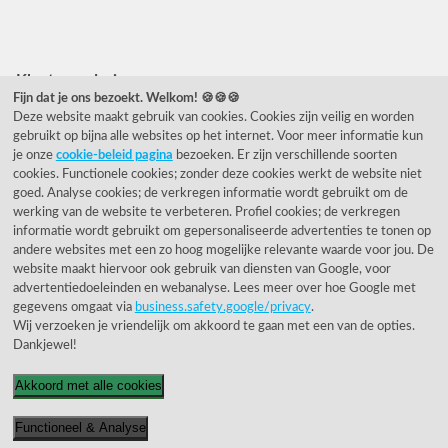
Facebook
Instagram
Pinterest
Klantwaardering
Fijn dat je ons bezoekt. Welkom! 🍪🍪🍪
Deze website maakt gebruik van cookies. Cookies zijn veilig en worden
"Zeer goed" - eKomi.nl
gebruikt op bijna alle websites op het internet. Voor meer informatie kun
je onze
cookie-beleid pagina
bezoeken. Er zijn verschillende soorten
Cijfer: 9.2 (25540 recensies)
cookies. Functionele cookies; zonder deze cookies werkt de website niet
goed. Analyse cookies; de verkregen informatie wordt gebruikt om de
werking van de website te verbeteren. Profiel cookies; de verkregen
informatie wordt gebruikt om gepersonaliseerde advertenties te tonen op
Onze nieuwsbrief
andere websites met een zo hoog mogelijke relevante waarde voor jou. De
website maakt hiervoor ook gebruik van diensten van Google, voor
Wil je onze nieuwsbrief ontvangen?
advertentiedoeleinden en webanalyse. Lees meer over hoe Google met
gegevens omgaat via
business.safety.google/privacy
.
Wij verzoeken je vriendelijk om akkoord te gaan met een van de opties.
Dankjewel!
Akkoord met alle cookies
Functioneel & Analyse