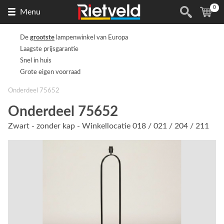
0
Naar
(
ite
Menu
de
homepage
De
grootste
lampenwinkel van Europa
Laagste prijsgarantie
Snel in huis
Grote eigen voorraad
Onderdeel 75652
Onderdeel 75652
Zwart - zonder kap - Winkellocatie 018 / 021 / 204 / 211