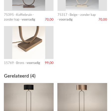
75395 · Koffiebruin -
75317 · Beige - zonder kap
zonder kap ·
voorradig
70,00
·
voorradig
70,00
15769 · Brons ·
voorradig
99,00
Gerelateerd (4)