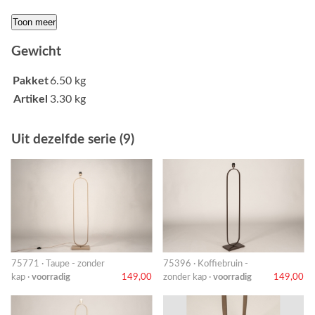
Toon meer
Gewicht
Pakket
6.50 kg
Artikel
3.30 kg
Uit dezelfde serie (9)
75771 · Taupe - zonder
75396 · Koffiebruin -
kap ·
voorradig
149,00
zonder kap ·
voorradig
149,00