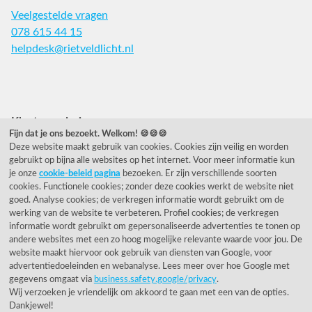
Veelgestelde vragen
078 615 44 15
helpdesk@rietveldlicht.nl
Facebook
Instagram
Pinterest
Klantwaardering
Fijn dat je ons bezoekt. Welkom! 🍪🍪🍪
Deze website maakt gebruik van cookies. Cookies zijn veilig en worden
"Zeer goed" - eKomi.nl
gebruikt op bijna alle websites op het internet. Voor meer informatie kun
je onze
cookie-beleid pagina
bezoeken. Er zijn verschillende soorten
Cijfer: 9.2 (25540 recensies)
cookies. Functionele cookies; zonder deze cookies werkt de website niet
goed. Analyse cookies; de verkregen informatie wordt gebruikt om de
werking van de website te verbeteren. Profiel cookies; de verkregen
informatie wordt gebruikt om gepersonaliseerde advertenties te tonen op
Onze nieuwsbrief
andere websites met een zo hoog mogelijke relevante waarde voor jou. De
website maakt hiervoor ook gebruik van diensten van Google, voor
Wil je onze nieuwsbrief ontvangen?
advertentiedoeleinden en webanalyse. Lees meer over hoe Google met
gegevens omgaat via
business.safety.google/privacy
.
Wij verzoeken je vriendelijk om akkoord te gaan met een van de opties.
Dankjewel!