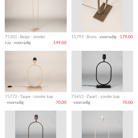
75301 · Beige - zonder
15793 · Brons ·
voorradig
179,00
kap ·
voorradig
149,00
75772 · Taupe - zonder kap
75653 · Zwart - zonder kap
·
voorradig
70,00
·
voorradig
70,00