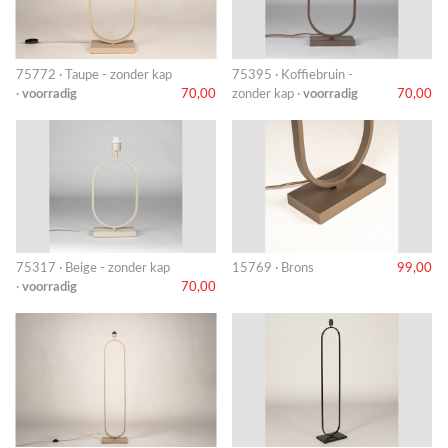
75772 · Taupe - zonder kap
75395 · Koffiebruin -
·
voorradig
70,00
zonder kap ·
voorradig
70,00
75317 · Beige - zonder kap
15769 · Brons
99,00
·
voorradig
70,00