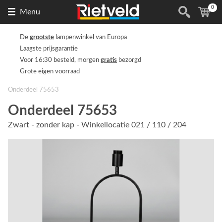
0
Naar
(
ite
Menu
de
homepage
De
grootste
lampenwinkel van Europa
Laagste prijsgarantie
Voor 16:30 besteld, morgen
gratis
bezorgd
Grote eigen voorraad
Onderdeel 75653
Onderdeel 75653
Zwart - zonder kap - Winkellocatie 021 / 110 / 204