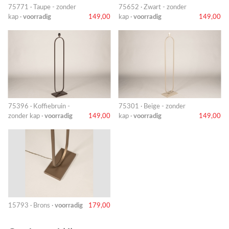
75771 · Taupe - zonder
75652 · Zwart - zonder
kap ·
voorradig
149,00
kap ·
voorradig
149,00
75396 · Koffiebruin -
75301 · Beige - zonder
zonder kap ·
voorradig
149,00
kap ·
voorradig
149,00
15793 · Brons ·
voorradig
179,00