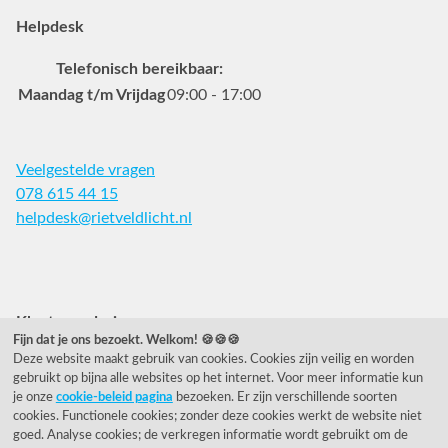
Helpdesk
Telefonisch bereikbaar:
Maandag t/m Vrijdag
09:00 - 17:00
Veelgestelde vragen
078 615 44 15
helpdesk@rietveldlicht.nl
Facebook
Instagram
Pinterest
Klantwaardering
Fijn dat je ons bezoekt. Welkom! 🍪🍪🍪
Deze website maakt gebruik van cookies. Cookies zijn veilig en worden
"Zeer goed" - eKomi.nl
gebruikt op bijna alle websites op het internet. Voor meer informatie kun
je onze
cookie-beleid pagina
bezoeken. Er zijn verschillende soorten
Cijfer: 9.2 (25540 recensies)
cookies. Functionele cookies; zonder deze cookies werkt de website niet
goed. Analyse cookies; de verkregen informatie wordt gebruikt om de