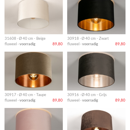
31608 · Ø 40 cm - Beige
30918 · Ø 40 cm - Zwart
fluweel ·
voorradig
89,80
fluweel ·
voorradig
89,80
30917 · Ø 40 cm - Taupe
30916 · Ø 40 cm - Grijs
fluweel ·
voorradig
89,80
fluweel ·
voorradig
89,80