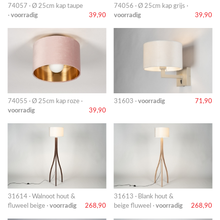
74057 · Ø 25cm kap taupe
74056 · Ø 25cm kap grijs ·
·
voorradig
39,90
voorradig
39,90
74055 · Ø 25cm kap roze ·
31603 ·
voorradig
71,90
voorradig
39,90
31614 · Walnoot hout &
31613 · Blank hout &
fluweel beige ·
voorradig
268,90
beige fluweel ·
voorradig
268,90