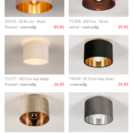
30915 · Ø 40 cm - Roze
75398 · Ø25cm - Bruin
fluweel ·
voorradig
89,80
velvet ·
voorradig
39,90
75277 · Ø25cm kap beige
74058 · Ø 25cm kap zwart
fluweel ·
voorradig
26,90
·
voorradig
39,90