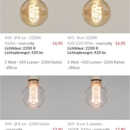
404 · Ø 8 cm - 2200K
405 · 8cm-2200K
420lm ·
voorradig
16,90
420/220/90lm ·
voorradig
16,90
Lichtkleur: 2200 K
Lichtkleur: 2200 K
Lichtopbrengst: 420 lm
Lichtopbrengst: 420 lm
5 Watt · 420 Lumen · 2200 Kelvin
5 Watt · 420 Lumen · 2200 Kelvin
· Ø8cm
· Ø8cm
394 · Ø 8 cm - 2400 kelvin
369 · 8 cm 3 standen
·
voorradig
17,90
2400K 300lm ·
voorradig
17,90