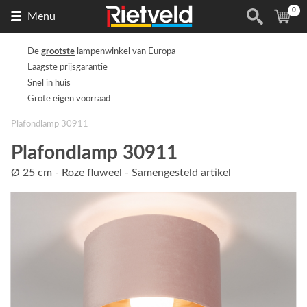
0
Naar
(
ite
Menu
de
homepage
De
grootste
lampenwinkel van Europa
Laagste prijsgarantie
Snel in huis
Grote eigen voorraad
Plafondlamp 30911
Plafondlamp 30911
Ø 25 cm - Roze fluweel - Samengesteld artikel