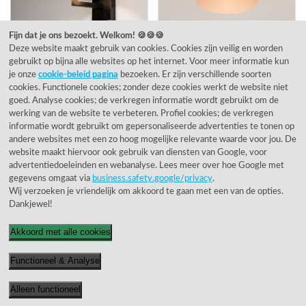
Fijn dat je ons bezoekt. Welkom! 🍪🍪🍪
30901 · Schakelaar op
73808 · Poederroze -
Deze website maakt gebruik van cookies. Cookies zijn veilig en worden
wandplaat ·
voorradig
84,90
Aanbieding ·
voorradig
39,90
gebruikt op bijna alle websites op het internet. Voor meer informatie kun
je onze
cookie-beleid pagina
bezoeken. Er zijn verschillende soorten
Geschikte dimmers (3)
cookies. Functionele cookies; zonder deze cookies werkt de website niet
goed. Analyse cookies; de verkregen informatie wordt gebruikt om de
werking van de website te verbeteren. Profiel cookies; de verkregen
informatie wordt gebruikt om gepersonaliseerde advertenties te tonen op
andere websites met een zo hoog mogelijke relevante waarde voor jou. De
website maakt hiervoor ook gebruik van diensten van Google, voor
advertentiedoeleinden en webanalyse. Lees meer over hoe Google met
gegevens omgaat via
business.safety.google/privacy
.
Wij verzoeken je vriendelijk om akkoord te gaan met een van de opties.
Dankjewel!
30877 · Fase
66012 · led (fase
afsnijdingsdimmer ·
afsnijdingsdimmer) ·
Akkoord met alle cookies
voorradig
54,90
voorradig
49,90
Functioneel & Analyse
Alleen functioneel