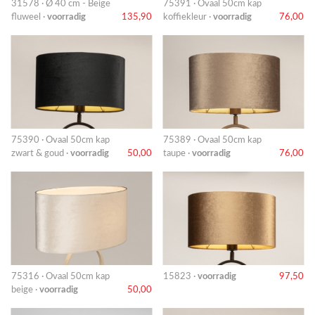
31578 · Ø 40 cm - Beige
75391 · Ovaal 50cm kap
fluweel ·
voorradig
135,90
koffiekleur ·
voorradig
76,00
75390 · Ovaal 50cm kap
75389 · Ovaal 50cm kap
zwart & goud ·
voorradig
50,00
taupe ·
voorradig
76,00
75316 · Ovaal 50cm kap
15823 ·
voorradig
97,50
beige ·
voorradig
50,00