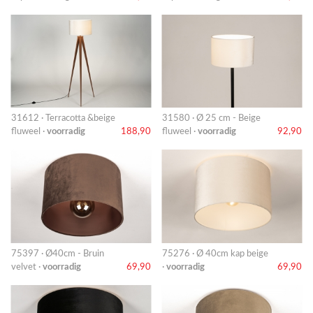
31612 · Terracotta &beige
31580 · Ø 25 cm - Beige
fluweel ·
voorradig
188,90
fluweel ·
voorradig
92,90
75397 · Ø40cm - Bruin
75276 · Ø 40cm kap beige
velvet ·
voorradig
69,90
·
voorradig
69,90