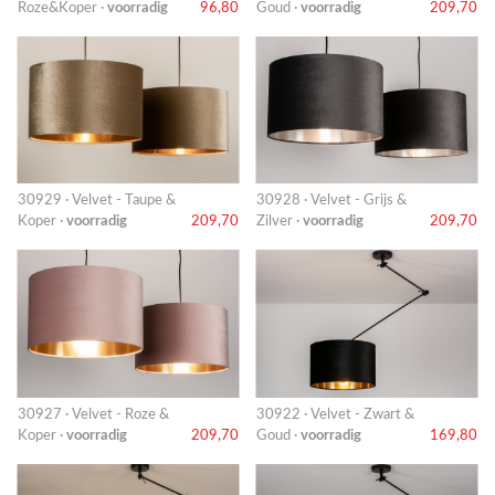
Roze&Koper ·
voorradig
96,80
Goud ·
voorradig
209,70
30929 · Velvet - Taupe &
30928 · Velvet - Grijs &
Koper ·
voorradig
209,70
Zilver ·
voorradig
209,70
30927 · Velvet - Roze &
30922 · Velvet - Zwart &
Koper ·
voorradig
209,70
Goud ·
voorradig
169,80