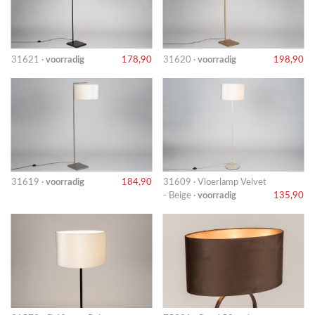
31621 ·
voorradig
178,90
31620 ·
voorradig
198,90
31619 ·
voorradig
184,90
31609 · Vloerlamp Velvet
- Beige ·
voorradig
135,90