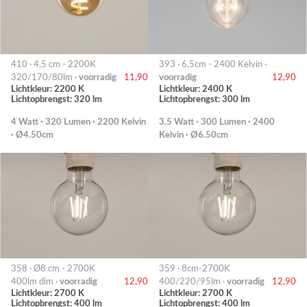
410 · 4,5 cm - 2200K
393 · 6,5cm - 2400 Kelvin ·
320/170/80lm ·
voorradig
11,90
voorradig
12,90
Lichtkleur: 2200 K
Lichtkleur: 2400 K
Lichtopbrengst: 320 lm
Lichtopbrengst: 300 lm
4 Watt · 320 Lumen · 2200 Kelvin
3.5 Watt · 300 Lumen · 2400
· Ø4.50cm
Kelvin · Ø6.50cm
358 · Ø8 cm - 2700K
359 · 8cm-2700K
400lm dim ·
voorradig
12,90
400/220/95lm ·
voorradig
12,90
Lichtkleur: 2700 K
Lichtkleur: 2700 K
Lichtopbrengst: 400 lm
Lichtopbrengst: 400 lm