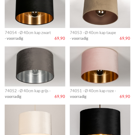
74054 · Ø 40cm kap zwart
74053 · Ø 40cm kap taupe
·
voorradig
69,90
·
voorradig
69,90
74052 · Ø 40cm kap grijs ·
74051 · Ø 40cm kap roze ·
voorradig
69,90
voorradig
69,90