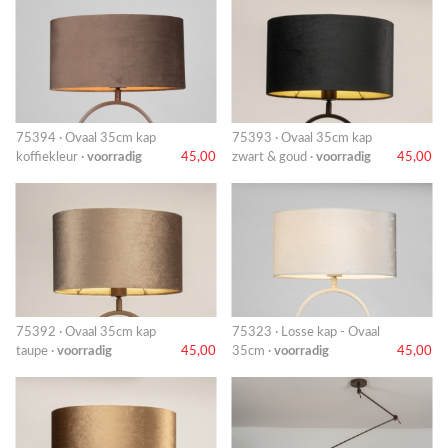
75394 · Ovaal 35cm kap
75393 · Ovaal 35cm kap
koffiekleur ·
voorradig
45,00
zwart & goud ·
voorradig
45,00
75392 · Ovaal 35cm kap
75323 · Losse kap - Ovaal
taupe ·
voorradig
45,00
35cm ·
voorradig
45,00