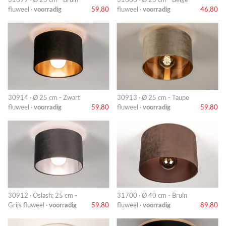
31699 · Ø 25 cm - Bruin
31606 · Ø 25 cm - Beige
fluweel ·
voorradig
59,80
fluweel ·
voorradig
46,80
30914 · Ø 25 cm - Zwart
30913 · Ø 25 cm - Taupe
fluweel ·
voorradig
59,80
fluweel ·
voorradig
59,80
30912 · Oslash; 25 cm -
31700 · Ø 40 cm - Bruin
Grijs fluweel ·
voorradig
59,80
fluweel ·
voorradig
89,80