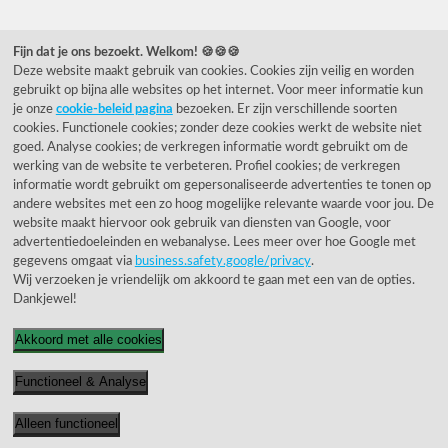
Veelgestelde vragen
Fijn dat je ons bezoekt. Welkom! 🍪🍪🍪
078 615 44 15
Deze website maakt gebruik van cookies. Cookies zijn veilig en worden
gebruikt op bijna alle websites op het internet. Voor meer informatie kun
helpdesk@rietveldlicht.nl
je onze
cookie-beleid pagina
bezoeken. Er zijn verschillende soorten
cookies. Functionele cookies; zonder deze cookies werkt de website niet
Facebook
Instagram
Pinterest
goed. Analyse cookies; de verkregen informatie wordt gebruikt om de
werking van de website te verbeteren. Profiel cookies; de verkregen
informatie wordt gebruikt om gepersonaliseerde advertenties te tonen op
Klantwaardering
andere websites met een zo hoog mogelijke relevante waarde voor jou. De
website maakt hiervoor ook gebruik van diensten van Google, voor
"Zeer goed" - eKomi.nl
advertentiedoeleinden en webanalyse. Lees meer over hoe Google met
gegevens omgaat via
business.safety.google/privacy
.
Cijfer: 9.2 (25540 recensies)
Wij verzoeken je vriendelijk om akkoord te gaan met een van de opties.
Dankjewel!
Akkoord met alle cookies
Onze nieuwsbrief
Functioneel & Analyse
Wil je onze nieuwsbrief ontvangen?
Alleen functioneel