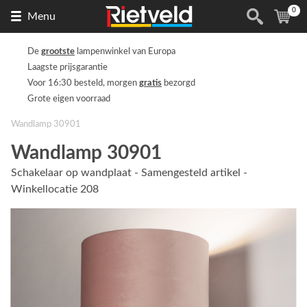
0
Naar
(
ite
Menu
de
homepage
De
grootste
lampenwinkel van Europa
Laagste prijsgarantie
Voor 16:30 besteld, morgen
gratis
bezorgd
Grote eigen voorraad
Wandlamp 30901
Wandlamp 30901
Schakelaar op wandplaat - Samengesteld artikel -
Winkellocatie 208