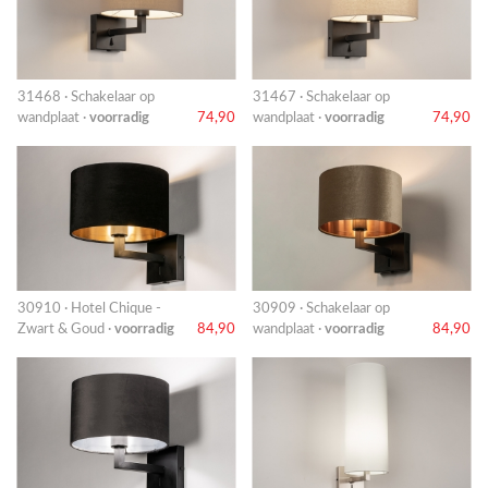
31468 · Schakelaar op
31467 · Schakelaar op
wandplaat ·
voorradig
74,90
wandplaat ·
voorradig
74,90
30910 · Hotel Chique -
30909 · Schakelaar op
Zwart & Goud ·
voorradig
84,90
wandplaat ·
voorradig
84,90