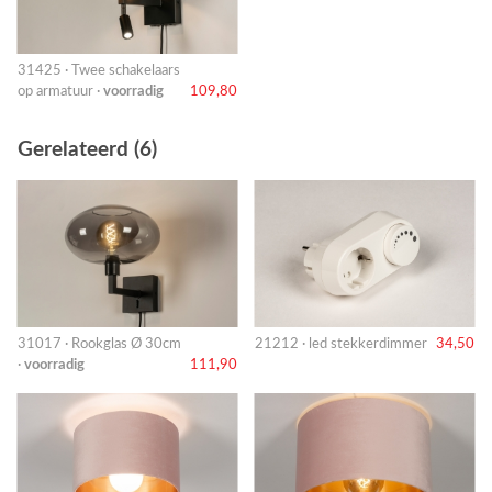
31425 · Twee schakelaars
op armatuur ·
voorradig
109,80
Gerelateerd (6)
31017 · Rookglas Ø 30cm
21212 · led stekkerdimmer
34,50
·
voorradig
111,90