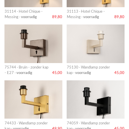
31114 · Hotel Chique -
31113 · Hotel Chique -
Messing ·
voorradig
89,80
Messing ·
voorradig
89,80
75744 · Bruin - zonder kap
75130 · Wandlamp zonder
- E27 ·
voorradig
45,00
kap ·
voorradig
45,00
74433 · Wandlamp zonder
74059 · Wandlamp zonder
kap ·
voorradig
49,90
kap ·
voorradig
45,00