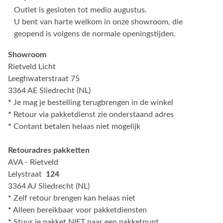
Outlet is gesloten tot medio augustus.
U bent van harte welkom in onze showroom, die
geopend is volgens de normale openingstijden.
Showroom
Rietveld Licht
Leeghwaterstraat 75
3364 AE Sliedrecht (NL)
*
Je mag je bestelling terugbrengen in de winkel
*
Retour via pakketdienst zie onderstaand adres
*
Contant betalen helaas niet mogelijk
Retouradres pakketten
AVA - Rietveld
Lelystraat
124
3364 AJ Sliedrecht (NL)
*
Zelf retour brengen kan helaas niet
*
Alleen bereikbaar voor pakketdiensten
*
Stuur je pakket NIET naar een pakketpunt