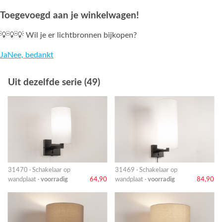
Toegevoegd aan je winkelwagen!
💡💡💡 Wil je er lichtbronnen bijkopen?
Ja
Nee, bedankt
Uit dezelfde serie (49)
31470 · Schakelaar op
31469 · Schakelaar op
wandplaat ·
voorradig
64,90
wandplaat ·
voorradig
84,90