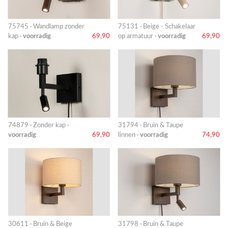
75745 · Wandlamp zonder
75131 · Beige - Schakelaar
kap ·
voorradig
69,90
op armatuur ·
voorradig
69,90
74879 · Zonder kap ·
31794 · Bruin & Taupe
voorradig
69,90
linnen ·
voorradig
74,90
30611 · Bruin & Beige
31798 · Bruin & Taupe