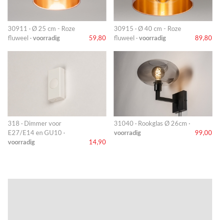
30911 · Ø 25 cm - Roze
30915 · Ø 40 cm - Roze
fluweel ·
voorradig
59,80
fluweel ·
voorradig
89,80
318 · Dimmer voor
31040 · Rookglas Ø 26cm ·
E27/E14 en GU10 ·
voorradig
99,00
voorradig
14,90