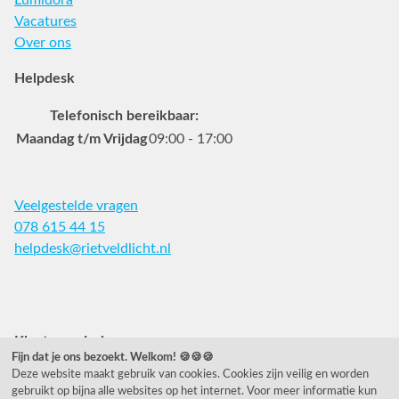
Lumidora
Vacatures
Over ons
Helpdesk
Telefonisch bereikbaar:
Maandag t/m Vrijdag
09:00 - 17:00
Veelgestelde vragen
078 615 44 15
helpdesk@rietveldlicht.nl
Facebook
Instagram
Pinterest
Klantwaardering
Fijn dat je ons bezoekt. Welkom! 🍪🍪🍪
Deze website maakt gebruik van cookies. Cookies zijn veilig en worden
"Zeer goed" - eKomi.nl
gebruikt op bijna alle websites op het internet. Voor meer informatie kun