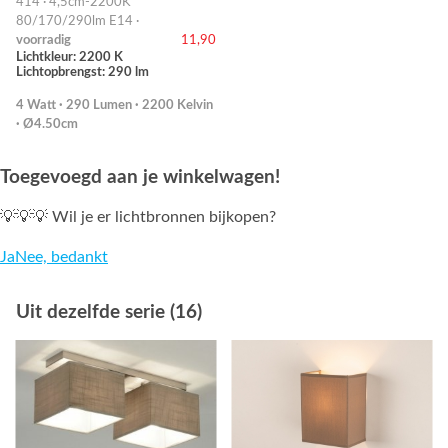
414 · 4,5cm-2200K
80/170/290lm E14 ·
voorradig
11,90
Lichtkleur: 2200 K
Lichtopbrengst: 290 lm
4 Watt · 290 Lumen · 2200 Kelvin
· Ø4.50cm
Toegevoegd aan je winkelwagen!
💡💡💡 Wil je er lichtbronnen bijkopen?
Ja
Nee, bedankt
Uit dezelfde serie (16)