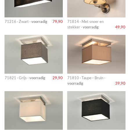
71216 · Zwart ·
voorradig
79,90
71814 · Met snoer en
stekker ·
voorradig
49,90
71821 · Grijs ·
voorradig
29,90
71810 · Taupe - Bruin ·
voorradig
39,90