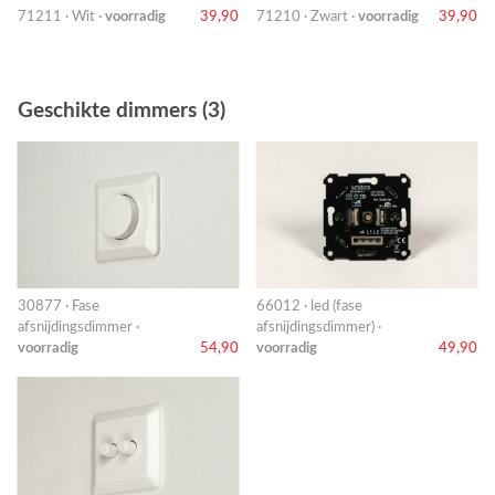
71211 · Wit ·
voorradig
39,90
71210 · Zwart ·
voorradig
39,90
Geschikte dimmers (3)
30877 · Fase
66012 · led (fase
afsnijdingsdimmer ·
afsnijdingsdimmer) ·
voorradig
54,90
voorradig
49,90