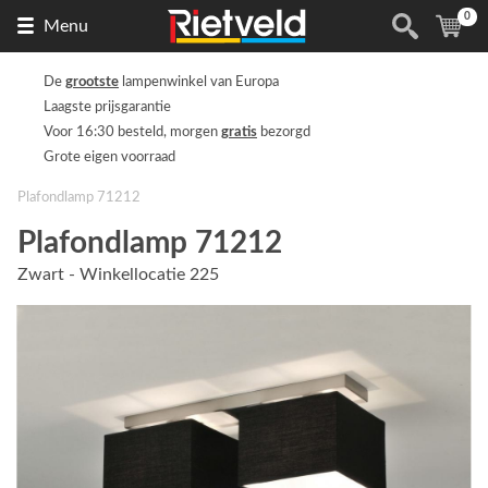
0
Naar
(
ite
Menu
de
homepage
De
grootste
lampenwinkel van Europa
Laagste prijsgarantie
Voor 16:30 besteld, morgen
gratis
bezorgd
Grote eigen voorraad
Plafondlamp 71212
Plafondlamp 71212
Zwart - Winkellocatie 225