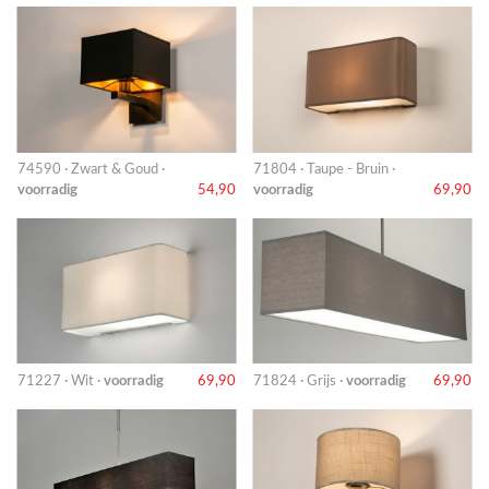
74590 · Zwart & Goud ·
71804 · Taupe - Bruin ·
voorradig
54,90
voorradig
69,90
71227 · Wit ·
voorradig
69,90
71824 · Grijs ·
voorradig
69,90