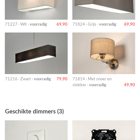
71227 · Wit ·
voorradig
69,90
71824 · Grijs ·
voorradig
69,90
71216 · Zwart ·
voorradig
79,90
71814 · Met snoer en
stekker ·
voorradig
49,90
Geschikte dimmers (3)