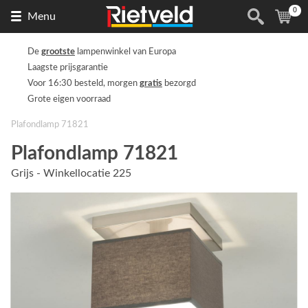
0
Naar
(
ite
Menu
de
homepage
De
grootste
lampenwinkel van Europa
Laagste prijsgarantie
Voor 16:30 besteld, morgen
gratis
bezorgd
Grote eigen voorraad
Plafondlamp 71821
Plafondlamp 71821
Grijs - Winkellocatie 225