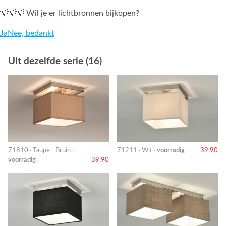
💡💡💡 Wil je er lichtbronnen bijkopen?
Ja
Nee, bedankt
Uit dezelfde serie (16)
71810 · Taupe - Bruin ·
71211 · Wit ·
voorradig
39,90
voorradig
39,90