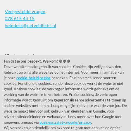
Veelgestelde vragen
078 615 44 15
helpdesk@rietveldlicht.nl
Facebook
Instagram
Pinterest
Klantwaardering
Fijn dat je ons bezoekt. Welkom! 🍪🍪🍪
Deze website maakt gebruik van cookies. Cookies zijn veilig en worden
"Zeer goed" - eKomi.nl
gebruikt op bijna alle websites op het internet. Voor meer informatie kun
je onze
cookie-beleid pagina
bezoeken. Er zijn verschillende soorten
Cijfer: 9.2 (25540 recensies)
cookies. Functionele cookies; zonder deze cookies werkt de website niet
goed. Analyse cookies; de verkregen informatie wordt gebruikt om de
werking van de website te verbeteren. Profiel cookies; de verkregen
informatie wordt gebruikt om gepersonaliseerde advertenties te tonen op
Onze nieuwsbrief
andere websites met een zo hoog mogelijke relevante waarde voor jou. De
website maakt hiervoor ook gebruik van diensten van Google, voor
Wil je onze nieuwsbrief ontvangen?
advertentiedoeleinden en webanalyse. Lees meer over hoe Google met
gegevens omgaat via
business.safety.google/privacy
.
Wij verzoeken je vriendelijk om akkoord te gaan met een van de opties.