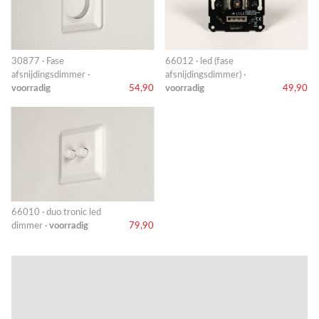
30877 · Fase
66012 · led (fase
afsnijdingsdimmer ·
afsnijdingsdimmer) ·
voorradig
54,90
voorradig
49,90
66010 · duo tronic led
dimmer ·
voorradig
79,90