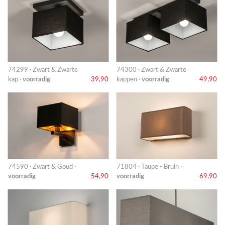
74299 · Zwart & Zwarte
74300 · Zwart & Zwarte
kap ·
voorradig
39,90
kappen ·
voorradig
49,90
74590 · Zwart & Goud ·
71804 · Taupe - Bruin ·
voorradig
54,90
voorradig
69,90