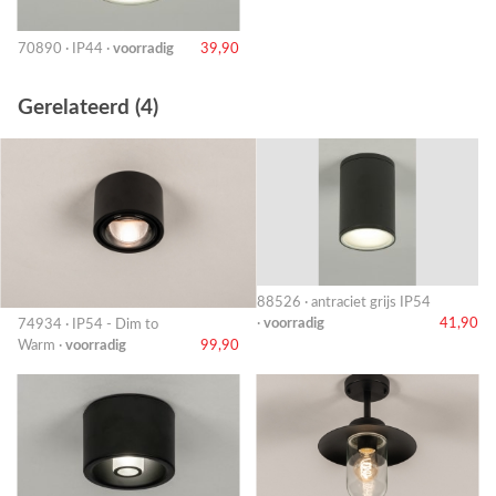
70890 · IP44 ·
voorradig
39,90
Gerelateerd (4)
88526 · antraciet grijs IP54
·
voorradig
41,90
74934 · IP54 - Dim to
Warm ·
voorradig
99,90