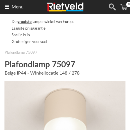
0
Naar
(
Menu
de
homepage
De
grootste
lampenwinkel van Europa
Laagste prijsgarantie
Snel in huis
Grote eigen voorraad
Plafondlamp 75097
Plafondlamp 75097
Beige IP44 - Winkellocatie 148 / 278