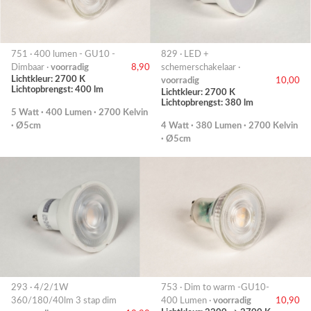
751 · 400 lumen - GU10 -
829 · LED +
Dimbaar ·
voorradig
8,90
schemerschakelaar ·
Lichtkleur: 2700 K
voorradig
10,00
Lichtopbrengst: 400 lm
Lichtkleur: 2700 K
Lichtopbrengst: 380 lm
5 Watt · 400 Lumen · 2700 Kelvin
· Ø5cm
4 Watt · 380 Lumen · 2700 Kelvin
· Ø5cm
293 · 4/2/1W
753 · Dim to warm -GU10-
360/180/40lm 3 stap dim
400 Lumen ·
voorradig
10,90