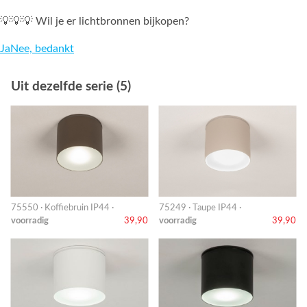
💡💡💡 Wil je er lichtbronnen bijkopen?
Ja
Nee, bedankt
Uit dezelfde serie (5)
75550 · Koffiebruin IP44 ·
75249 · Taupe IP44 ·
voorradig
39,90
voorradig
39,90