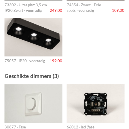
73302 · Ultra plat: 3,5 cm
74354 · Zwart - Drie
IP20 Zwart ·
voorradig
249,00
spots ·
voorradig
109,00
75057 · IP20 ·
voorradig
199,00
Geschikte dimmers (3)
30877 · Fase
66012 · led (fase