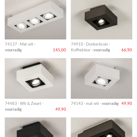
74137 · Mat wit ·
74910 · Donkerbruin -
voorradig
145,00
Koffiekleur ·
voorradig
66,90
74483 · Wit & Zwart ·
74143 · mat wit ·
voorradig
49,90
voorradig
49,90