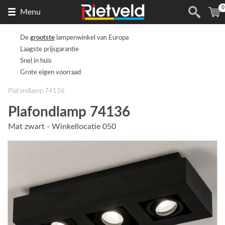
0
Naar
(
Menu
de
homepage
De
grootste
lampenwinkel van Europa
Laagste prijsgarantie
Snel in huis
Grote eigen voorraad
Plafondlamp 74136
Plafondlamp 74136
Mat zwart - Winkellocatie 050