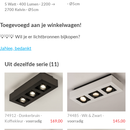
· Ø5cm
5 Watt · 400 Lumen · 2200 →
2700 Kelvin · Ø5cm
Toegevoegd aan je winkelwagen!
💡💡💡 Wil je er lichtbronnen bijkopen?
Ja
Nee, bedankt
Uit dezelfde serie (11)
74912 · Donkerbruin -
74485 · Wit & Zwart ·
Koffiekleur ·
voorradig
169,00
voorradig
145,00