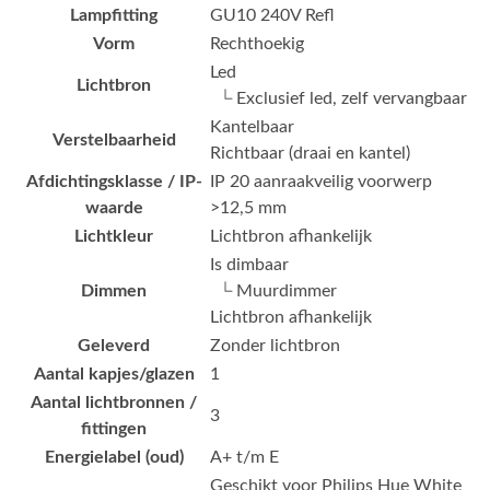
Lampfitting
GU10 240V Refl
Vorm
Rechthoekig
Led
Lichtbron
└ Exclusief led, zelf vervangbaar
Kantelbaar
Verstelbaarheid
Richtbaar (draai en kantel)
Afdichtingsklasse / IP-
IP 20 aanraakveilig voorwerp
waarde
>12,5 mm
Lichtkleur
Lichtbron afhankelijk
Is dimbaar
Dimmen
└ Muurdimmer
Lichtbron afhankelijk
Geleverd
Zonder lichtbron
Aantal kapjes/glazen
1
Aantal lichtbronnen /
3
fittingen
Energielabel (oud)
A+ t/m E
Geschikt voor Philips Hue White