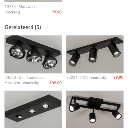
13784 · Mat zwart ·
voorradig
99,90
Gerelateerd (5)
73580 · Geeft opvallend
73236 · IP21 ·
voorradig
99,90
mooi licht ·
voorradig
109,00