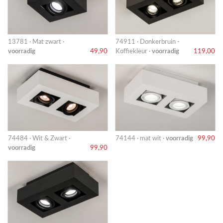
13781 · Mat zwart ·
74911 · Donkerbruin -
voorradig
49,90
Koffiekleur ·
voorradig
119,00
74484 · Wit & Zwart ·
74144 · mat wit ·
voorradig
99,90
voorradig
99,90