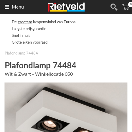
0
Naar
(
Menu
de
homepage
De
grootste
lampenwinkel van Europa
Laagste prijsgarantie
Snel in huis
Grote eigen voorraad
Plafondlamp 74484
Plafondlamp 74484
Wit & Zwart - Winkellocatie 050