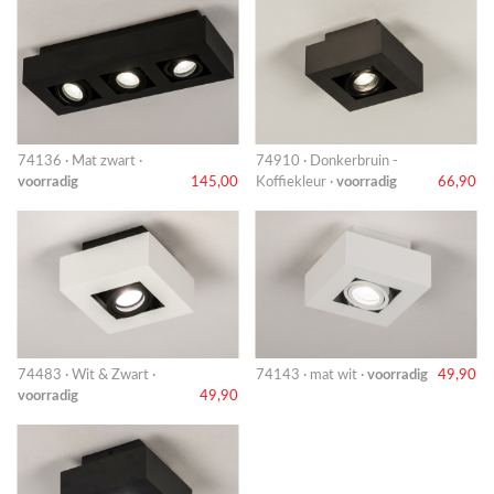
74136 · Mat zwart ·
74910 · Donkerbruin -
voorradig
145,00
Koffiekleur ·
voorradig
66,90
74483 · Wit & Zwart ·
74143 · mat wit ·
voorradig
49,90
voorradig
49,90