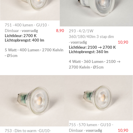
751 · 400 lumen - GU10 -
Dimbaar ·
voorradig
8,90
293 · 4/2/1W
Lichtkleur: 2700 K
360/180/40lm 3 stap dim
Lichtopbrengst: 400 lm
·
voorradig
10,90
Lichtkleur: 2100 → 2700 K
5 Watt · 400 Lumen · 2700 Kelvin
Lichtopbrengst: 360 lm
· Ø5cm
4 Watt · 360 Lumen · 2100 →
2700 Kelvin · Ø5cm
755 · 570 lumen - GU10 -
Dimbaar ·
voorradig
10,90
753 · Dim to warm -GU10-