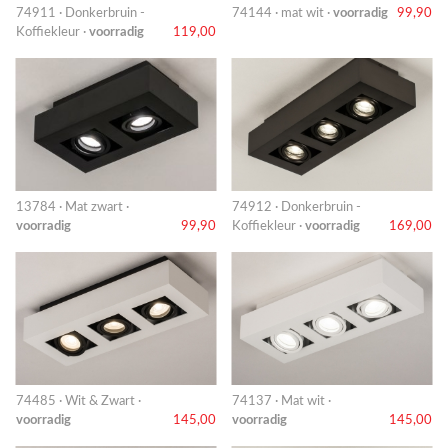
74911 · Donkerbruin -
74144 · mat wit ·
voorradig
99,90
Koffiekleur ·
voorradig
119,00
13784 · Mat zwart ·
74912 · Donkerbruin -
voorradig
99,90
Koffiekleur ·
voorradig
169,00
74485 · Wit & Zwart ·
74137 · Mat wit ·
voorradig
145,00
voorradig
145,00