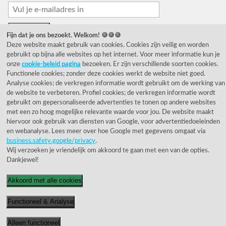
Fijn dat je ons bezoekt. Welkom! 🍪🍪🍪
Deze website maakt gebruik van cookies. Cookies zijn veilig en worden
gebruikt op bijna alle websites op het internet. Voor meer informatie kun je
onze
cookie-beleid pagina
bezoeken. Er zijn verschillende soorten cookies.
Functionele cookies; zonder deze cookies werkt de website niet goed.
© 1955 - 2026 Rietveld Licht B.V.
Analyse cookies; de verkregen informatie wordt gebruikt om de werking van
de website te verbeteren. Profiel cookies; de verkregen informatie wordt
gebruikt om gepersonaliseerde advertenties te tonen op andere websites
met een zo hoog mogelijke relevante waarde voor jou. De website maakt
hiervoor ook gebruik van diensten van Google, voor advertentiedoeleinden
en webanalyse. Lees meer over hoe Google met gegevens omgaat via
business.safety.google/privacy
.
Wij verzoeken je vriendelijk om akkoord te gaan met een van de opties.
Dankjewel!
Akkoord met alle cookies
Functioneel & Analyse
Alleen functioneel