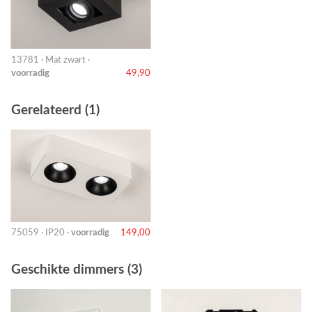
13781 · Mat zwart ·
voorradig
49,90
Gerelateerd (1)
75059 · IP20 ·
voorradig
149,00
Geschikte dimmers (3)