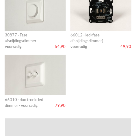
30877 · Fase
66012 · led (fase
afsnijdingsdimmer ·
afsnijdingsdimmer) ·
voorradig
54,90
voorradig
49,90
66010 · duo tronic led
dimmer ·
voorradig
79,90