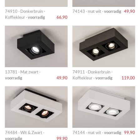
74910 · Donkerbruin -
74143 · mat wit ·
voorradig
49,90
Koffiekleur ·
voorradig
66,90
13781 · Mat zwart ·
74911 · Donkerbruin -
voorradig
49,90
Koffiekleur ·
voorradig
119,00
74484 · Wit & Zwart ·
74144 · mat wit ·
voorradig
99,90
voorradig
99,90