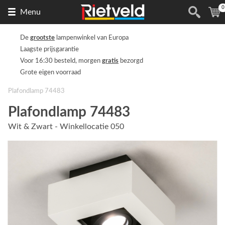
0
Naar
(
Menu
de
homepage
De
grootste
lampenwinkel van Europa
Laagste prijsgarantie
Voor 16:30 besteld, morgen
gratis
bezorgd
Grote eigen voorraad
Plafondlamp 74483
Plafondlamp 74483
Wit & Zwart - Winkellocatie 050