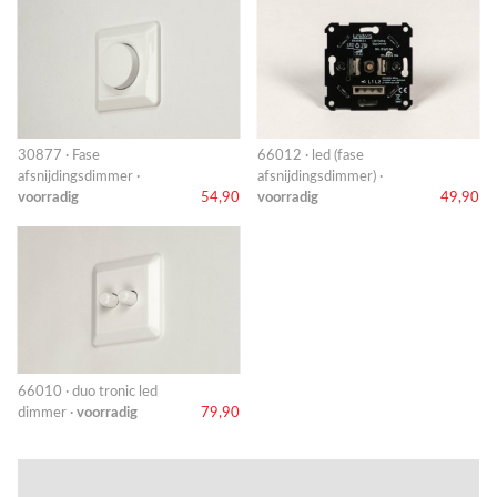
30877 · Fase
66012 · led (fase
afsnijdingsdimmer ·
afsnijdingsdimmer) ·
voorradig
54,90
voorradig
49,90
66010 · duo tronic led
dimmer ·
voorradig
79,90