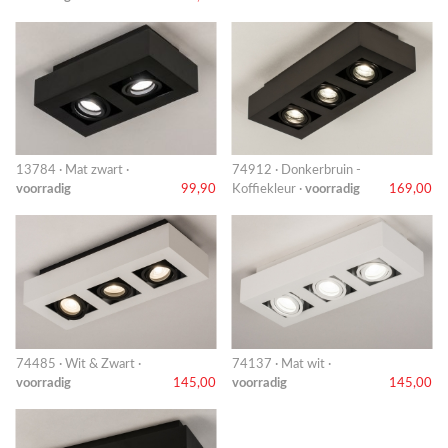
13784 · Mat zwart ·
74912 · Donkerbruin -
voorradig
99,90
Koffiekleur ·
voorradig
169,00
74485 · Wit & Zwart ·
74137 · Mat wit ·
voorradig
145,00
voorradig
145,00