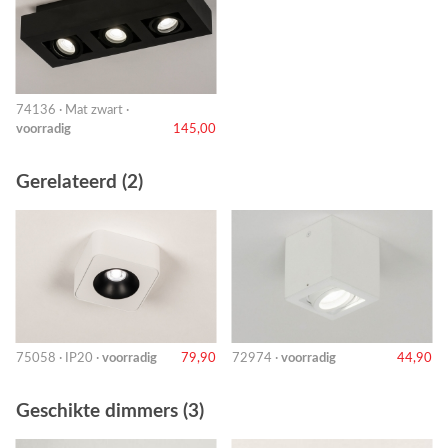
74136 · Mat zwart ·
voorradig
145,00
Gerelateerd (2)
75058 · IP20 ·
voorradig
79,90
72974 ·
voorradig
44,90
Geschikte dimmers (3)