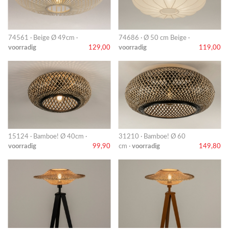
74561 · Beige Ø 49cm ·
74686 · Ø 50 cm Beige ·
voorradig
129,00
voorradig
119,00
15124 · Bamboe! Ø 40cm ·
31210 · Bamboe! Ø 60
voorradig
99,90
cm ·
voorradig
149,80