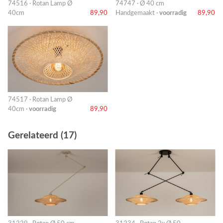
74516 · Rotan Lamp Ø
74747 · Ø 40 cm
40cm
89,90
Handgemaakt ·
voorradig
89,90
74517 · Rotan Lamp Ø
40cm ·
voorradig
89,90
Gerelateerd (17)