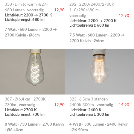
350 · Dim to warm -E27-
292 · 2200/2400/2700K
680 Lumen ·
voorradig
12,90
110/280/680lm ·
Lichtkleur: 2200 → 2700 K
voorradig
12,90
Lichtopbrengst: 680 lm
Lichtkleur: 2200 → 2700 K
Lichtopbrengst: 680 lm
7 Watt · 680 Lumen · 2200 →
2700 Kelvin · Ø6cm
7.5 Watt · 680 Lumen · 2200 →
2700 Kelvin · Ø6cm
387 · Ø 6,4 cm - 2700K
323 · 6,5cm 3 standen
730lm ·
voorradig
12,90
2400K 300lm ·
voorradig
14,90
Lichtkleur: 2700 K
Lichtkleur: 2400 K
Lichtopbrengst: 730 lm
Lichtopbrengst: 300 lm
8 Watt · 730 Lumen · 2700 Kelvin
4 Watt · 300 Lumen · 2400 Kelvin
· Ø6.40cm
· Ø6.50cm