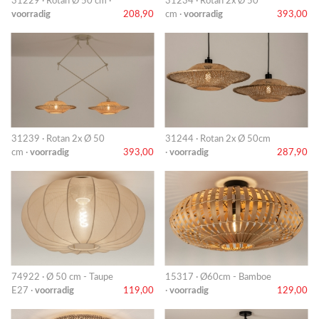
31229 · Rotan Ø 50 cm ·
31234 · Rotan 2x Ø 50
voorradig
208,90
cm ·
voorradig
393,00
31239 · Rotan 2x Ø 50
31244 · Rotan 2x Ø 50cm
cm ·
voorradig
393,00
·
voorradig
287,90
74922 · Ø 50 cm - Taupe
15317 · Ø60cm - Bamboe
E27 ·
voorradig
119,00
·
voorradig
129,00