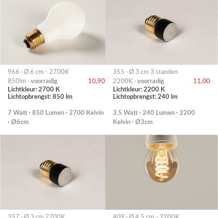
966 · Ø 6 cm - 2700K
355 · Ø 3 cm 3 standen
850lm ·
voorradig
10,90
2200K ·
voorradig
11,00
Lichtkleur: 2700 K
Lichtkleur: 2200 K
Lichtopbrengst: 850 lm
Lichtopbrengst: 240 lm
7 Watt · 850 Lumen · 2700 Kelvin
3.5 Watt · 240 Lumen · 2200
· Ø6cm
Kelvin · Ø3cm
357 · Ø 3 cm 2700K
409 · Ø 4,5 cm - 2200K