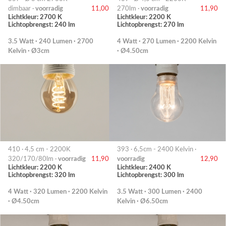
dimbaar ·
voorradig
11,00
270lm ·
voorradig
11,90
Lichtkleur: 2700 K
Lichtkleur: 2200 K
Lichtopbrengst: 240 lm
Lichtopbrengst: 270 lm
3.5 Watt · 240 Lumen · 2700
4 Watt · 270 Lumen · 2200 Kelvin
Kelvin · Ø3cm
· Ø4.50cm
410 · 4,5 cm - 2200K
393 · 6,5cm - 2400 Kelvin ·
320/170/80lm ·
voorradig
11,90
voorradig
12,90
Lichtkleur: 2200 K
Lichtkleur: 2400 K
Lichtopbrengst: 320 lm
Lichtopbrengst: 300 lm
4 Watt · 320 Lumen · 2200 Kelvin
3.5 Watt · 300 Lumen · 2400
· Ø4.50cm
Kelvin · Ø6.50cm