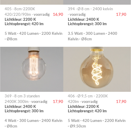
405 · 8cm-2200K
394 · Ø 8 cm - 2400 kelvin
420/220/90lm ·
voorradig
16,90
·
voorradig
17,90
Lichtkleur: 2200 K
Lichtkleur: 2400 K
Lichtopbrengst: 420 lm
Lichtopbrengst: 300 lm
5 Watt · 420 Lumen · 2200 Kelvin
3.5 Watt · 300 Lumen · 2400
· Ø8cm
Kelvin · Ø8cm
369 · 8 cm 3 standen
406 · Ø 9,5 cm - 2200K
2400K 300lm ·
voorradig
17,90
420lm ·
voorradig
17,90
Lichtkleur: 2400 K
Lichtkleur: 2200 K
Lichtopbrengst: 300 lm
Lichtopbrengst: 420 lm
4 Watt · 300 Lumen · 2400 Kelvin
5 Watt · 420 Lumen · 2200 Kelvin
· Ø8cm
· Ø9.50cm