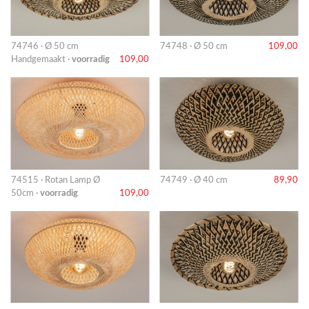
74746 · Ø 50 cm
74748 · Ø 50 cm
109,00
Handgemaakt ·
voorradig
109,00
74515 · Rotan Lamp Ø
74749 · Ø 40 cm
89,90
50cm ·
voorradig
109,00