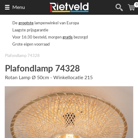
0
Naar
(
Menu
de
homepage
De
grootste
lampenwinkel van Europa
Laagste prijsgarantie
Voor 16:30 besteld, morgen
gratis
bezorgd
Grote eigen voorraad
Plafondlamp 74328
Plafondlamp 74328
Rotan Lamp Ø 50cm - Winkellocatie 215