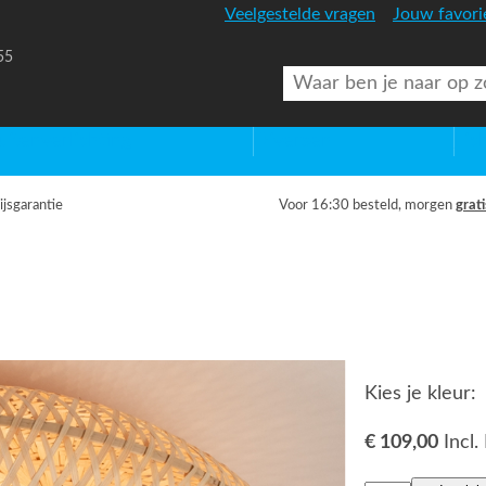
Veelgestelde vragen
Jouw favori
55
uitenverlichting
Diversen
Lic
ijsgarantie
Voor 16:30 besteld, morgen
grati
Kies je kleur:
€ 109,00
Incl