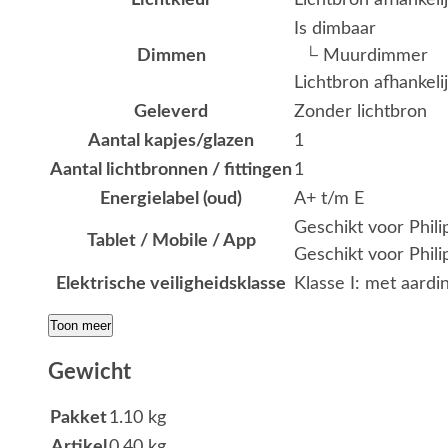
Lichtkleur
Lichtbron afhankeli
Is dimbaar
Dimmen
└ Muurdimmer
Lichtbron afhankeli
Geleverd
Zonder lichtbron
Aantal kapjes/glazen
1
Aantal lichtbronnen / fittingen
1
Energielabel (oud)
A+ t/m E
Geschikt voor Phil
Tablet / Mobile / App
Geschikt voor Phili
Elektrische veiligheidsklasse
Klasse I: met aardi
Toon meer
Gewicht
Pakket
1.10 kg
Artikel
0.40 kg