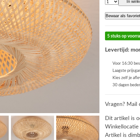
In win
Bewaar als favorie
5 stuks op voorr
Levertijd: mor
Voor 16:30 bes
Laagste prijsga
Kies zelf je afl
30 dagen beden
Vragen? Mail 
Dit artikel is 
Winkellocatie
Artikel is dim