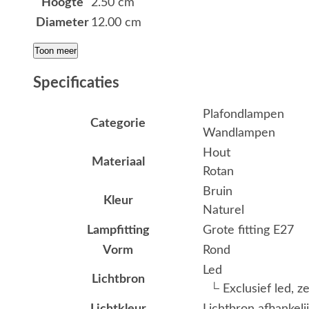
Hoogte
2.50 cm
Diameter
12.00 cm
Toon meer
Specificaties
Plafondlampen
Categorie
Wandlampen
Hout
Materiaal
Rotan
Bruin
Kleur
Naturel
Lampfitting
Grote fitting E27
Vorm
Rond
Led
Lichtbron
└ Exclusief led, z