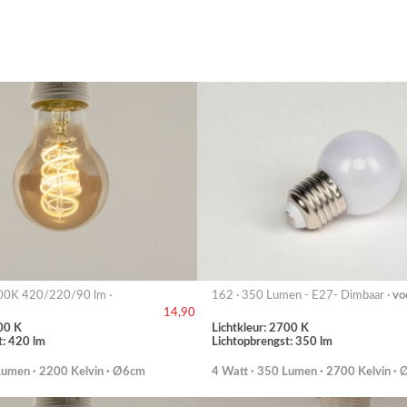
00K 420/220/90 lm ·
162 · 350 Lumen - E27- Dimbaar ·
vo
14,90
00 K
Lichtkleur: 2700 K
t: 420 lm
Lichtopbrengst: 350 lm
Lumen · 2200 Kelvin · Ø6cm
4 Watt · 350 Lumen · 2700 Kelvin ·