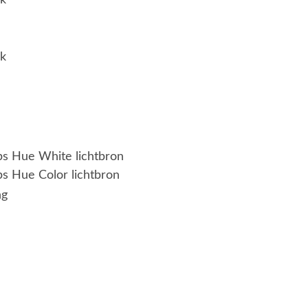
jk
jk
ips Hue White lichtbron
ps Hue Color lichtbron
ng