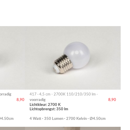
orradig
417 · 4,5 cm - 2700K 110/210/350 lm ·
voorradig
8,90
8,90
Lichtkleur: 2700 K
Lichtopbrengst: 350 lm
 Ø4.50cm
4 Watt · 350 Lumen · 2700 Kelvin · Ø4.50cm