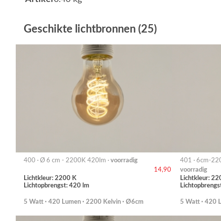
Geschikte lichtbronnen (25)
400 · Ø 6 cm - 2200K 420lm ·
voorradig
401 · 6cm-22
voorradig
14,90
Lichtkleur: 2200 K
Lichtkleur: 22
Lichtopbrengst: 420 lm
Lichtopbrengs
5 Watt · 420 Lumen · 2200 Kelvin · Ø6cm
5 Watt · 420 