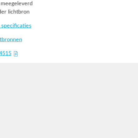
 meegeleverd
er lichtbron
specificaties
htbronnen
74515