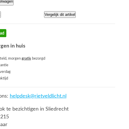
kelwagen
t
Vergelijk dit artikel
aad
gen in huis
teld, morgen
gratis
bezorgd
rantie
everdag
ktijd
ons:
helpdesk@rietveldlicht.nl
ook te bezichtigen in Sliedrecht
 215
baar