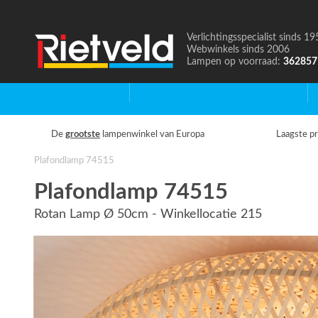
Verlichtingsspecialist sinds 19
Naar
Webwinkels sinds 2006
de
Lampen op voorraad:
362857
homepage
Home
Binnenverlichting
B
De
grootste
lampenwinkel van Europa
Laagste pr
Plafondlamp 74515
Plafondlamp 74515
Rotan Lamp Ø 50cm - Winkellocatie 215