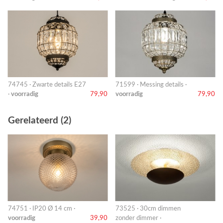
74745 · Zwarte details E27
71599 · Messing details ·
·
voorradig
79,90
voorradig
79,90
Gerelateerd (2)
74751 · IP20 Ø 14 cm ·
73525 · 30cm dimmen
voorradig
39,90
zonder dimmer ·