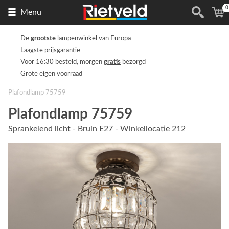
0
Naar
(
Menu
de
homepage
De
grootste
lampenwinkel van Europa
Laagste prijsgarantie
Voor 16:30 besteld, morgen
gratis
bezorgd
Grote eigen voorraad
Plafondlamp 75759
Plafondlamp 75759
Sprankelend licht - Bruin E27 - Winkellocatie 212