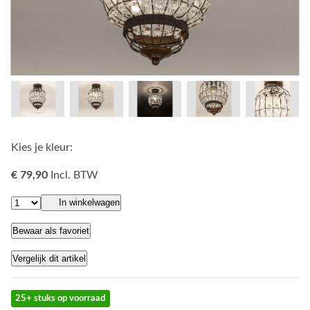
Kies je kleur:
€ 79,90
Incl. BTW
In winkelwagen
Bewaar als favoriet
Vergelijk dit artikel
25+ stuks op voorraad