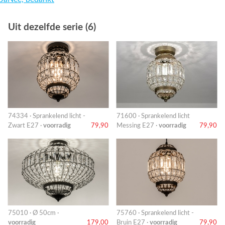
Uit dezelfde serie (6)
74334 · Sprankelend licht -
71600 · Sprankelend licht
Zwart E27 ·
voorradig
79,90
Messing E27 ·
voorradig
79,90
75010 · Ø 50cm ·
75760 · Sprankelend licht -
voorradig
179,00
Bruin E27 ·
voorradig
79,90