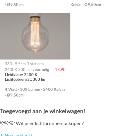
· Ø9.50cm
Kelvin · Ø9.50cm
330 · 9,5cm 3 standen
2400K 300lm ·
voorradig
18,90
Lichtkleur: 2400 K
Lichtopbrengst: 300 lm
4 Watt · 300 Lumen · 2400 Kelvin
· Ø9.50cm
Toegevoegd aan je winkelwagen!
💡💡💡 Wil je er lichtbronnen bijkopen?
Ja
Nee, bedankt