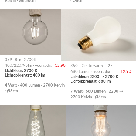
Kelvin · Ø6.50cm
· Ø8cm
359 · 8cm-2700K
400/220/95lm ·
voorradig
12,90
350 · Dim to warm -E27-
Lichtkleur: 2700 K
680 Lumen ·
voorradig
12,90
Lichtopbrengst: 400 lm
Lichtkleur: 2200 → 2700 K
Lichtopbrengst: 680 lm
4 Watt · 400 Lumen · 2700 Kelvin
· Ø8cm
7 Watt · 680 Lumen · 2200 →
2700 Kelvin · Ø6cm