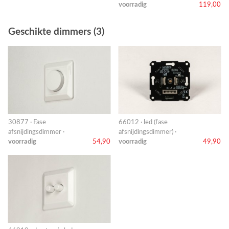
voorradig
119,00
Geschikte dimmers (3)
30877 · Fase
66012 · led (fase
afsnijdingsdimmer ·
afsnijdingsdimmer) ·
voorradig
54,90
voorradig
49,90