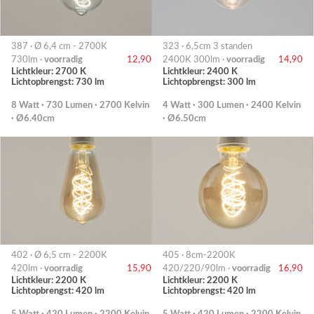
387 · Ø 6,4 cm - 2700K
323 · 6,5cm 3 standen
730lm ·
voorradig
12,90
2400K 300lm ·
voorradig
14,90
Lichtkleur: 2700 K
Lichtkleur: 2400 K
Lichtopbrengst: 730 lm
Lichtopbrengst: 300 lm
8 Watt · 730 Lumen · 2700 Kelvin
4 Watt · 300 Lumen · 2400 Kelvin
· Ø6.40cm
· Ø6.50cm
402 · Ø 6,5 cm - 2200K
405 · 8cm-2200K
420lm ·
voorradig
15,90
420/220/90lm ·
voorradig
16,90
Lichtkleur: 2200 K
Lichtkleur: 2200 K
Lichtopbrengst: 420 lm
Lichtopbrengst: 420 lm