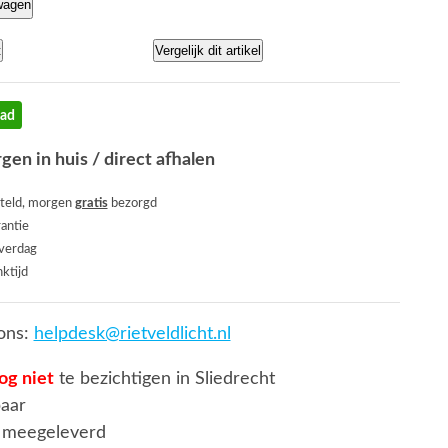
wagen
t
Vergelijk dit artikel
aad
gen in huis / direct afhalen
teld, morgen
gratis
bezorgd
rantie
everdag
ktijd
ons:
helpdesk@rietveldlicht.nl
og niet
te bezichtigen in Sliedrecht
baar
 meegeleverd