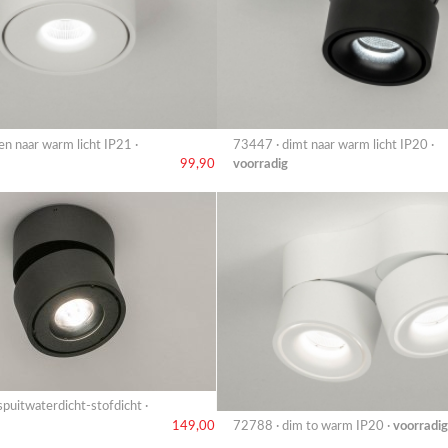
n naar warm licht IP21 ·
73447 · dimt naar warm licht IP20 ·
voorradig
99,90
puitwaterdicht-stofdicht ·
149,00
72788 · dim to warm IP20 ·
voorradig