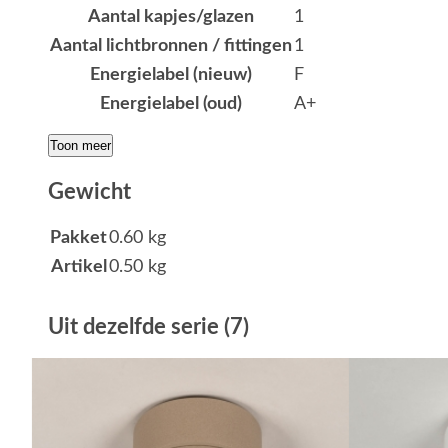
Aantal kapjes/glazen
1
Aantal lichtbronnen / fittingen
1
Energielabel (nieuw)
F
Energielabel (oud)
A+
Toon meer
Gewicht
Pakket
0.60 kg
Artikel
0.50 kg
Uit dezelfde serie (7)