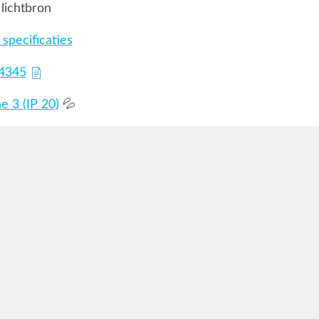
lichtbron
specificaties
74345
 3 (IP 20)
💦