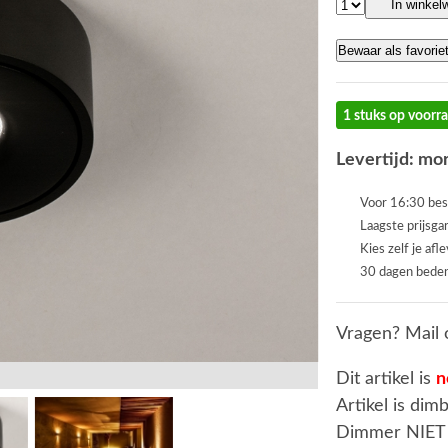
In winkel
Bewaar als favorie
1 stuks op voorr
Levertijd: mor
Voor 16:30 bes
Laagste prijsga
Kies zelf je afl
30 dagen beden
Vragen? Mail 
Dit artikel is
n
Artikel is dim
Dimmer NIET