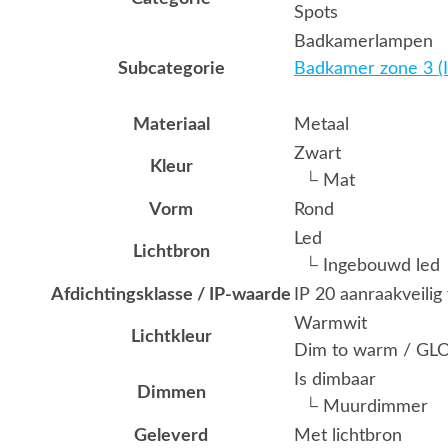
Spots
Badkamerlampen
Subcategorie
Badkamer zone 3 (I
Materiaal
Metaal
Zwart
Kleur
└ Mat
Vorm
Rond
Led
Lichtbron
└ Ingebouwd led
Afdichtingsklasse / IP-waarde
IP 20 aanraakveili
Warmwit
Lichtkleur
Dim to warm / G
Is dimbaar
Dimmen
└ Muurdimmer
Geleverd
Met lichtbron