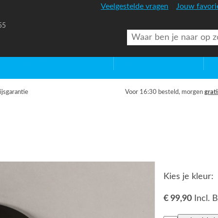
Veelgestelde vragen
Jouw favori
55
uitenverlichting
Diversen
Lic
ijsgarantie
Voor 16:30 besteld, morgen
grati
Kies je kleur:
€ 99,90
Incl.