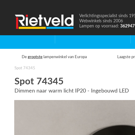
Verlichtingsspecialist sinds 19
Naar
Webwinkels sinds 2006
de
Lampen op voorraad:
362947
homepage
Home
Binnenverlichting
B
De
grootste
lampenwinkel van Europa
Laagste pr
Spot 74345
Spot 74345
Dimmen naar warm licht IP20 - Ingebouwd LED