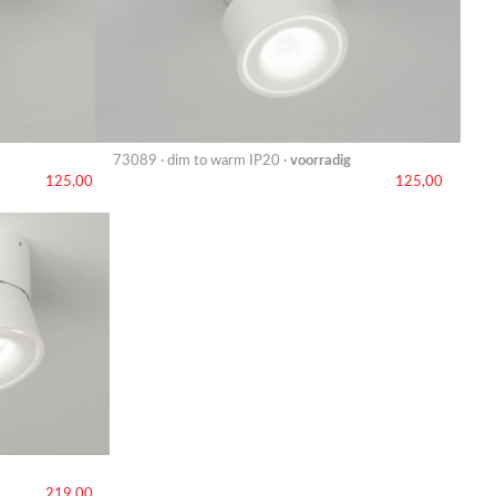
73089 · dim to warm IP20 ·
voorradig
125,00
125,00
219,00