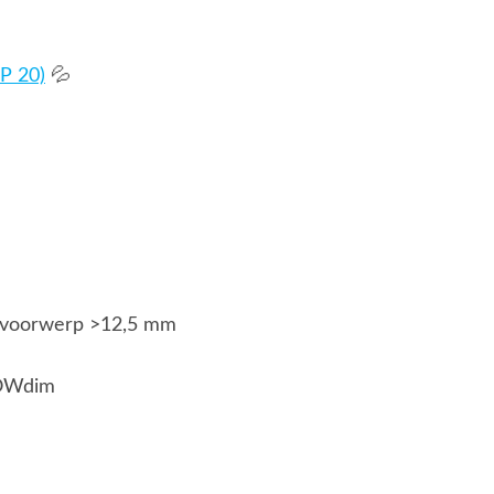
P 20)
💦
g voorwerp >12,5 mm
LOWdim