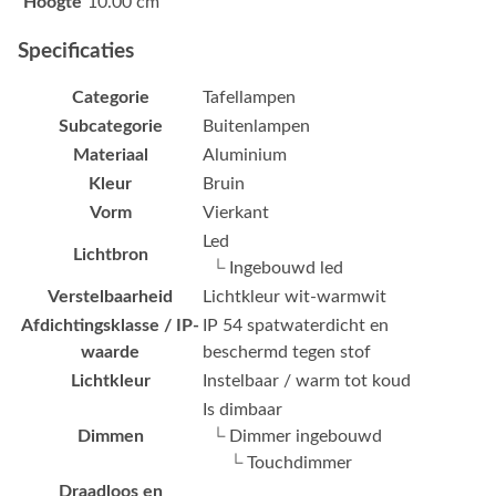
Hoogte
10.00 cm
Specificaties
Categorie
Tafellampen
Subcategorie
Buitenlampen
Materiaal
Aluminium
Kleur
Bruin
Vorm
Vierkant
Led
Lichtbron
└ Ingebouwd led
Verstelbaarheid
Lichtkleur wit-warmwit
Afdichtingsklasse / IP-
IP 54 spatwaterdicht en
waarde
beschermd tegen stof
Lichtkleur
Instelbaar / warm tot koud
Is dimbaar
Dimmen
└ Dimmer ingebouwd
└ Touchdimmer
Draadloos en