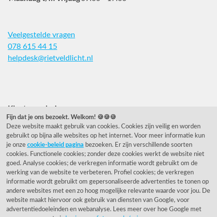
Veelgestelde vragen
078 615 44 15
helpdesk@rietveldlicht.nl
Facebook
Instagram
Pinterest
Klantwaardering
Fijn dat je ons bezoekt. Welkom! 🍪🍪🍪
Deze website maakt gebruik van cookies. Cookies zijn veilig en worden
"Zeer goed" - eKomi.nl
gebruikt op bijna alle websites op het internet. Voor meer informatie kun
je onze
cookie-beleid pagina
bezoeken. Er zijn verschillende soorten
Cijfer: 9.2 (25540 recensies)
cookies. Functionele cookies; zonder deze cookies werkt de website niet
goed. Analyse cookies; de verkregen informatie wordt gebruikt om de
werking van de website te verbeteren. Profiel cookies; de verkregen
informatie wordt gebruikt om gepersonaliseerde advertenties te tonen op
Onze nieuwsbrief
andere websites met een zo hoog mogelijke relevante waarde voor jou. De
website maakt hiervoor ook gebruik van diensten van Google, voor
Wil je onze nieuwsbrief ontvangen?
advertentiedoeleinden en webanalyse. Lees meer over hoe Google met