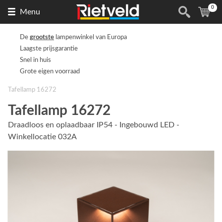
0
Naar
(
ite
Menu
de
homepage
De
grootste
lampenwinkel van Europa
Laagste prijsgarantie
Snel in huis
Grote eigen voorraad
Tafellamp 16272
Tafellamp 16272
Draadloos en oplaadbaar IP54 - Ingebouwd LED -
Winkellocatie 032A