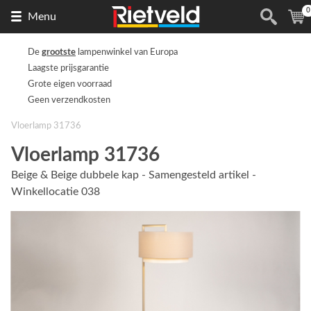
0
Naar
(
Menu
de
homepage
De
grootste
lampenwinkel van Europa
Laagste prijsgarantie
Grote eigen voorraad
Geen verzendkosten
Vloerlamp 31736
Vloerlamp 31736
Beige & Beige dubbele kap - Samengesteld artikel -
Winkellocatie 038