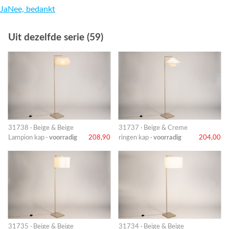
Ja
Nee, bedankt
Uit dezelfde serie (59)
31738 · Beige & Beige
31737 · Beige & Creme
Lampion kap ·
voorradig
208,90
ringen kap ·
voorradig
204,00
31735 · Beige & Beige
31734 · Beige & Beige