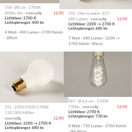
358 · Ø8 cm - 2700K
400lm dim ·
voorradig
12,90
350 · Dim to warm -E27-
Lichtkleur: 2700 K
680 Lumen ·
voorradig
12,90
Lichtopbrengst: 400 lm
Lichtkleur: 2200 → 2700 K
Lichtopbrengst: 680 lm
4 Watt · 400 Lumen · 2700 Kelvin
· Ø8cm
7 Watt · 680 Lumen · 2200 →
2700 Kelvin · Ø6cm
387 · Ø 6,4 cm - 2700K
730lm ·
voorradig
12,90
292 · 2200/2400/2700K
Lichtkleur: 2700 K
110/280/680lm ·
Lichtopbrengst: 730 lm
voorradig
12,90
Lichtkleur: 2200 → 2700 K
8 Watt · 730 Lumen · 2700 Kelvin
Lichtopbrengst: 680 lm
· Ø6.40cm