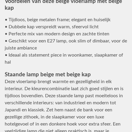
Voordelen van deze beige vloerlamp met beige
kap
• Tijdloos, beige metalen frame; elegant en huiselijk
• Dubbele kap verspreidt warm, sfeervol licht
• Perfecte mix van modern design en zachte tinten
• Geschikt voor een E27 lamp, ook slim of dimbaar, voor de
juiste ambiance
• Ideaal als statement piece in woonkamer, slaapkamer of
hal
Staande lamp beige met beige kap
Deze vloerlamp brengt warmte en gezelligheid in elk
interieur. De kleurencombinatie laat zich goed stijlen en is
tijdloos bovendien. Deze staande lamp past moeiteloos in
verschillende interieurs: van industrieel en modern tot
Japandi en klassiek. Zet hem naast de bank voor een
gezellige zithoek, in de slaapkamer voor een luxe
hotelgevoel of in een donkere hoek voor extra sfeer. Een
veelzijdige lamp die niet alleen praktisch is, maar je