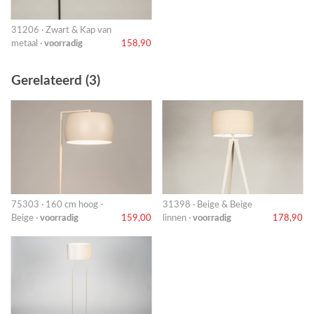
31206 · Zwart & Kap van
metaal ·
voorradig
158,90
Gerelateerd (3)
75303 · 160 cm hoog -
31398 · Beige & Beige
Beige ·
voorradig
159,00
linnen ·
voorradig
178,90