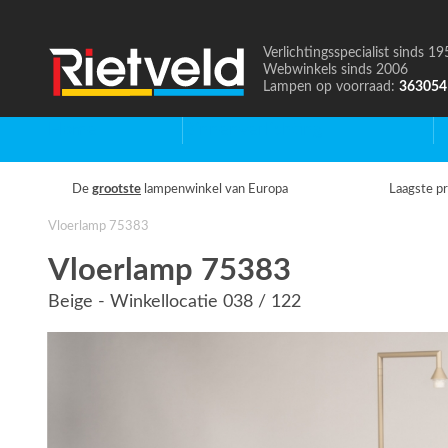
Verlichtingsspecialist sinds 19
Naar
Webwinkels sinds 2006
de
Lampen op voorraad:
363054
homepage
Home
Binnenverlichting
B
De
grootste
lampenwinkel van Europa
Laagste pr
Vloerlamp 75383
Vloerlamp 75383
Beige - Winkellocatie 038 / 122