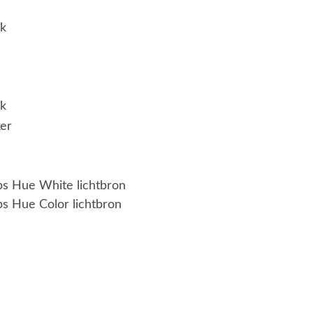
jk
jk
er
ips Hue White lichtbron
ps Hue Color lichtbron