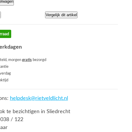
kelwagen
t
Vergelijk dit artikel
rraad
werkdagen
teld, morgen
gratis
bezorgd
rantie
everdag
ktijd
ons:
helpdesk@rietveldlicht.nl
ook te bezichtigen in Sliedrecht
 038 / 122
baar