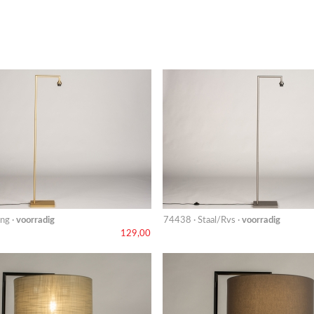
ng ·
voorradig
74438 · Staal/Rvs ·
voorradig
129,00