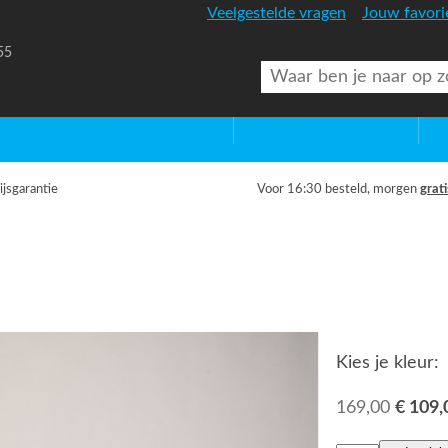
Veelgestelde vragen
Jouw favori
55
uitenverlichting
Diversen
Lic
ijsgarantie
Voor 16:30 besteld, morgen
grati
Kies je kleur:
169,00
€ 109,