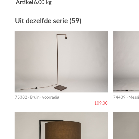
Artikel
6.00 kg
Uit dezelfde serie (59)
75382 · Bruin ·
voorradig
74439 · Messi
109,00