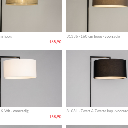
cm hoog
31336 · 160 cm hoog ·
voorradig
168,90
 & Wit ·
voorradig
31081 · Zwart & Zwarte kap ·
voorrad
168,90