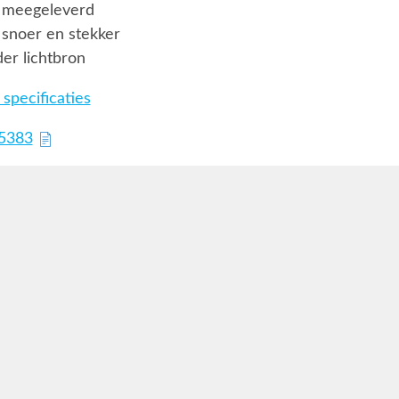
 meegeleverd
snoer en stekker
er lichtbron
specificaties
75383