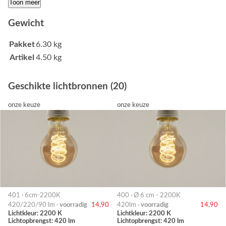
Toon meer
Gewicht
Pakket
6.30 kg
Artikel
4.50 kg
Geschikte lichtbronnen (20)
onze keuze
onze keuze
401 · 6cm-2200K
400 · Ø 6 cm - 2200K
420/220/90 lm ·
voorradig
14,90
420lm ·
voorradig
14,90
Lichtkleur: 2200 K
Lichtkleur: 2200 K
Lichtopbrengst: 420 lm
Lichtopbrengst: 420 lm