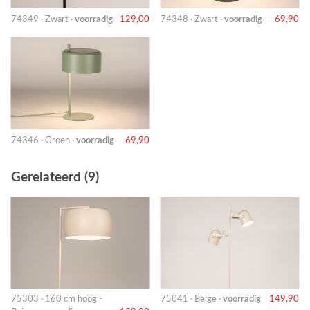
74349 · Zwart ·
voorradig
129,00
74348 · Zwart ·
voorradig
69,90
74346 · Groen ·
voorradig
69,90
Gerelateerd (9)
75303 · 160 cm hoog -
75041 · Beige ·
voorradig
149,90