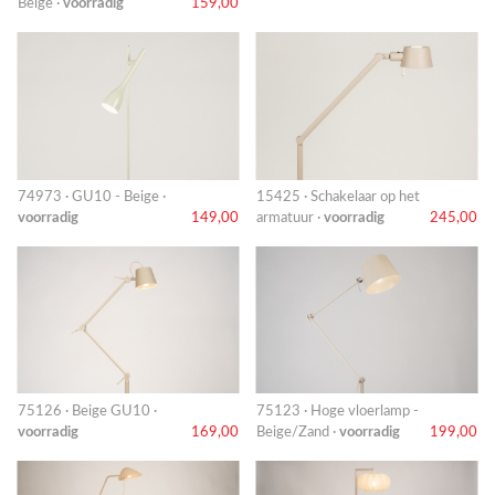
Beige ·
voorradig
159,00
74973 · GU10 - Beige ·
15425 · Schakelaar op het
voorradig
149,00
armatuur ·
voorradig
245,00
75126 · Beige GU10 ·
75123 · Hoge vloerlamp -
voorradig
169,00
Beige/Zand ·
voorradig
199,00