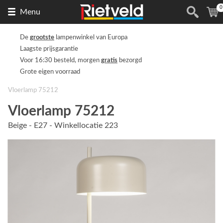
0
Naar
(
Menu
de
homepage
De
grootste
lampenwinkel van Europa
Laagste prijsgarantie
Voor 16:30 besteld, morgen
gratis
bezorgd
Grote eigen voorraad
Vloerlamp 75212
Vloerlamp 75212
Beige - E27 - Winkellocatie 223