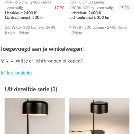
394 · Ø 8 cm - 2400 kelvin
369 · 8 cm 3 standen
·
voorradig
17,90
2400K 300lm ·
voorradig
17,90
Lichtkleur: 2400 K
Lichtkleur: 2400 K
Lichtopbrengst: 300 lm
Lichtopbrengst: 300 lm
3.5 Watt · 300 Lumen · 2400
4 Watt · 300 Lumen · 2400 Kelvin
Kelvin · Ø8cm
· Ø8cm
Toegevoegd aan je winkelwagen!
💡💡💡 Wil je er lichtbronnen bijkopen?
Ja
Nee, bedankt
Uit dezelfde serie (3)