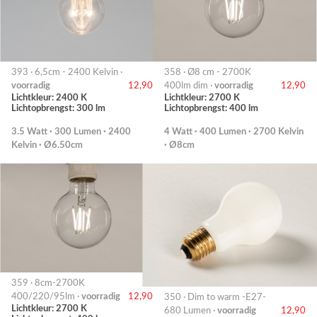
393 · 6,5cm - 2400 Kelvin ·
358 · Ø8 cm - 2700K
voorradig
12,90
400lm dim ·
voorradig
12,90
Lichtkleur: 2400 K
Lichtkleur: 2700 K
Lichtopbrengst: 300 lm
Lichtopbrengst: 400 lm
3.5 Watt · 300 Lumen · 2400
4 Watt · 400 Lumen · 2700 Kelvin
Kelvin · Ø6.50cm
· Ø8cm
359 · 8cm-2700K
400/220/95lm ·
voorradig
12,90
350 · Dim to warm -E27-
Lichtkleur: 2700 K
680 Lumen ·
voorradig
12,90