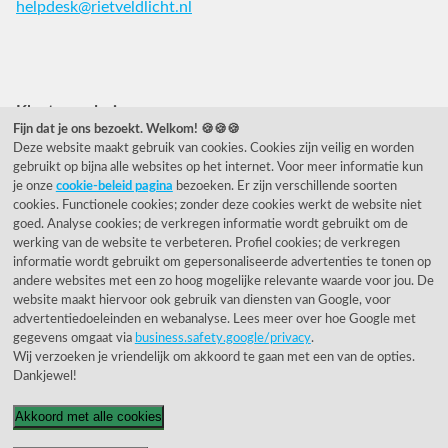
helpdesk@rietveldlicht.nl
Facebook
Instagram
Pinterest
Klantwaardering
Fijn dat je ons bezoekt. Welkom! 🍪🍪🍪
Deze website maakt gebruik van cookies. Cookies zijn veilig en worden
"Zeer goed" - eKomi.nl
gebruikt op bijna alle websites op het internet. Voor meer informatie kun
je onze
cookie-beleid pagina
bezoeken. Er zijn verschillende soorten
Cijfer: 9.2 (25540 recensies)
cookies. Functionele cookies; zonder deze cookies werkt de website niet
goed. Analyse cookies; de verkregen informatie wordt gebruikt om de
werking van de website te verbeteren. Profiel cookies; de verkregen
informatie wordt gebruikt om gepersonaliseerde advertenties te tonen op
Onze nieuwsbrief
andere websites met een zo hoog mogelijke relevante waarde voor jou. De
website maakt hiervoor ook gebruik van diensten van Google, voor
Wil je onze nieuwsbrief ontvangen?
advertentiedoeleinden en webanalyse. Lees meer over hoe Google met
gegevens omgaat via
business.safety.google/privacy
.
Wij verzoeken je vriendelijk om akkoord te gaan met een van de opties.
Dankjewel!
Akkoord met alle cookies