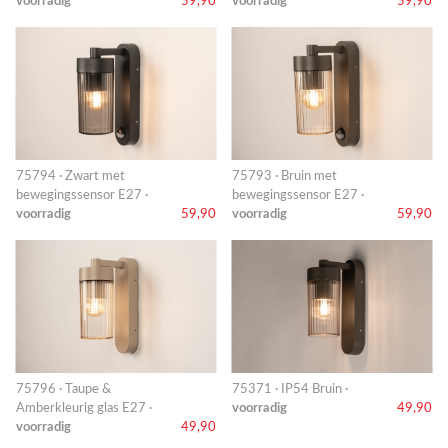
voorradig
59,90
voorradig
59,90
75794 · Zwart met
75793 · Bruin met
bewegingssensor E27 ·
bewegingssensor E27 ·
voorradig
59,90
voorradig
59,90
75796 · Taupe &
75371 · IP54 Bruin ·
Amberkleurig glas E27 ·
voorradig
49,90
voorradig
49,90