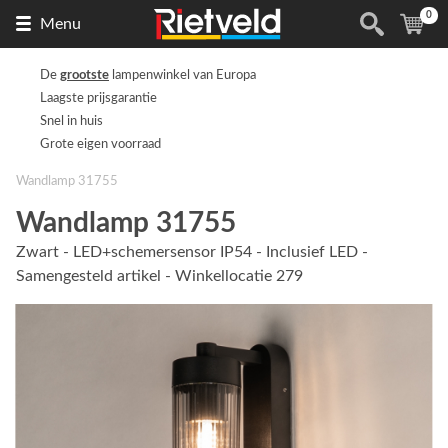
0
Naar
(
ite
Menu
de
homepage
De
grootste
lampenwinkel van Europa
Laagste prijsgarantie
Snel in huis
Grote eigen voorraad
Wandlamp 31755
Wandlamp 31755
Zwart - LED+schemersensor IP54 - Inclusief LED -
Samengesteld artikel - Winkellocatie 279