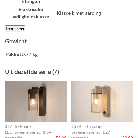
fittingen
Elektrische
Klasse I: met aarding
veiligheidsklasse
Toon meer
Gewicht
Pakket
0.77 kg
Uit dezelfde serie (7)
31756 · Bruin -
75795 · Taupe met
LED+schemersensor IP54 ·
bewegingssensor E27 ·