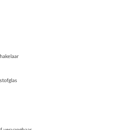
akelaar
stofglas
lf vervangbaar