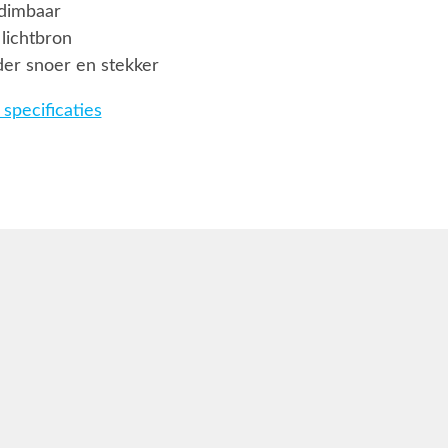
t dimbaar
lichtbron
er snoer en stekker
specificaties