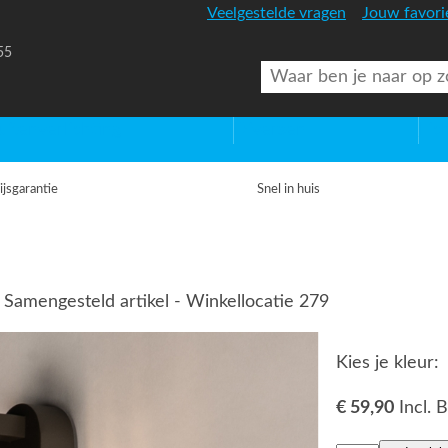
Veelgestelde vragen
Jouw favori
55
uitenverlichting
Diversen
Lic
ijsgarantie
Snel in huis
 Samengesteld artikel - Winkellocatie 279
Kies je kleur:
€ 59,90
Incl.