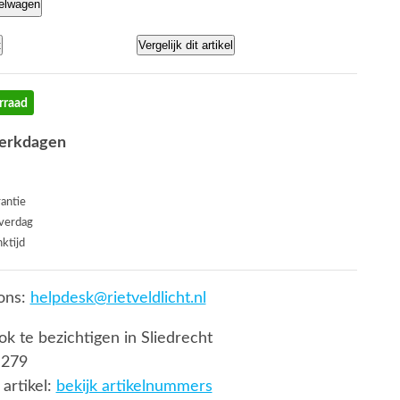
kelwagen
t
Vergelijk dit artikel
rraad
werkdagen
rantie
everdag
ktijd
ons:
helpdesk@rietveldlicht.nl
ook te bezichtigen in Sliedrecht
 279
artikel:
bekijk artikelnummers