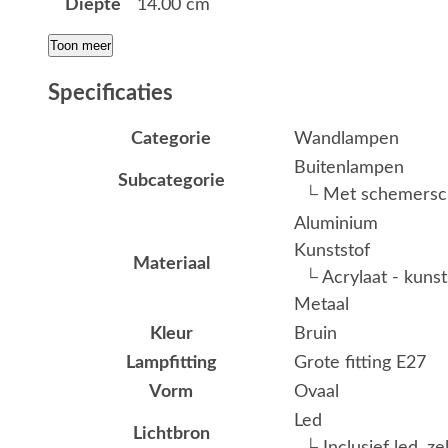
Diepte
14.00 cm
Toon meer
Specificaties
Categorie
Wandlampen
Buitenlampen
Subcategorie
└ Met schemersch
Aluminium
Kunststof
Materiaal
└ Acrylaat - kunst
Metaal
Kleur
Bruin
Lampfitting
Grote fitting E27
Vorm
Ovaal
Led
Lichtbron
└ Inclusief led, ze