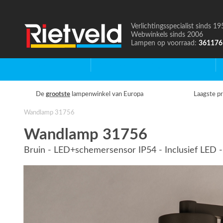
Verlichtingsspecialist sinds 19
Naar
Webwinkels sinds 2006
de
Lampen op voorraad:
361176
homepage
Home
Binnenverlichting
B
De
grootste
lampenwinkel van Europa
Laagste pr
Wandlamp 31756
Wandlamp 31756
Bruin - LED+schemersensor IP54 - Inclusief LED -