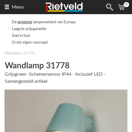
0
Naar
(
ite
Menu
de
homepage
De
grootste
lampenwinkel van Europa
Laagste prijsgarantie
Snel in huis
Grote eigen voorraad
Wandlamp 31778
Wandlamp 31778
Grijsgroen -Schemersensor IP44 - Inclusief LED -
Samengesteld artikel