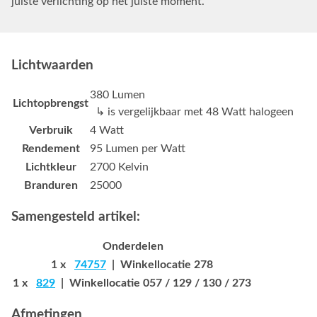
juiste verlichting op het juiste moment.
Lichtwaarden
380 Lumen
Lichtopbrengst
↳ is vergelijkbaar met 48 Watt halogeen
Verbruik
4 Watt
Rendement
95 Lumen per Watt
Lichtkleur
2700 Kelvin
Branduren
25000
Samengesteld artikel:
Onderdelen
1 x
74757
| Winkellocatie 278
1 x
829
| Winkellocatie 057 / 129 / 130 / 273
Afmetingen