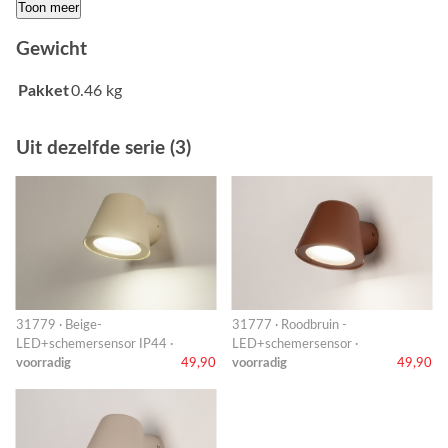
Toon meer
Gewicht
Pakket
0.46 kg
Uit dezelfde serie (3)
31779 · Beige-
31777 · Roodbruin -
LED+schemersensor IP44 ·
LED+schemersensor ·
voorradig
49,90
voorradig
49,90