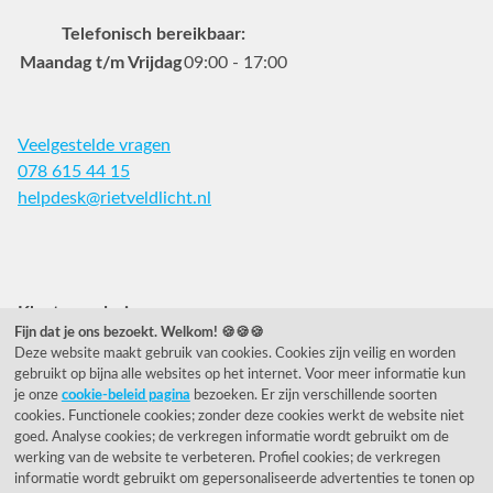
Telefonisch bereikbaar:
Maandag t/m Vrijdag
09:00 - 17:00
Veelgestelde vragen
078 615 44 15
helpdesk@rietveldlicht.nl
Facebook
Instagram
Pinterest
Klantwaardering
Fijn dat je ons bezoekt. Welkom! 🍪🍪🍪
Deze website maakt gebruik van cookies. Cookies zijn veilig en worden
"Zeer goed" - eKomi.nl
gebruikt op bijna alle websites op het internet. Voor meer informatie kun
je onze
cookie-beleid pagina
bezoeken. Er zijn verschillende soorten
Cijfer: 9.2 (25540 recensies)
cookies. Functionele cookies; zonder deze cookies werkt de website niet
goed. Analyse cookies; de verkregen informatie wordt gebruikt om de
werking van de website te verbeteren. Profiel cookies; de verkregen
informatie wordt gebruikt om gepersonaliseerde advertenties te tonen op
Onze nieuwsbrief