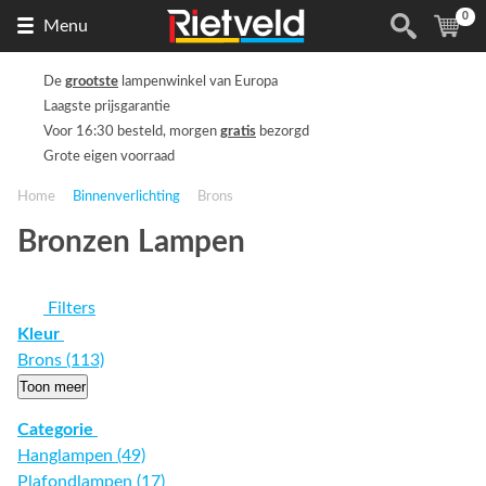
0
Naar
(
ite
Menu
de
homepage
De
grootste
lampenwinkel van Europa
Laagste prijsgarantie
Voor 16:30 besteld, morgen
gratis
bezorgd
Grote eigen voorraad
Home
Binnenverlichting
Brons
Bronzen Lampen
Filters
Kleur
Brons (113)
Toon meer
Categorie
Hanglampen (49)
Plafondlampen (17)