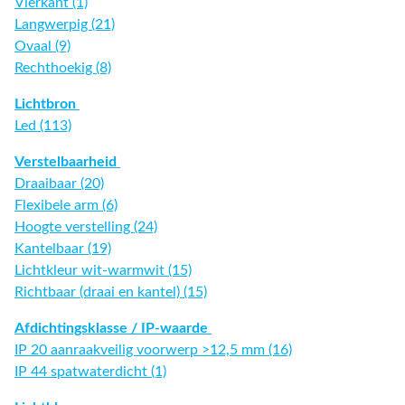
Vierkant (1)
Langwerpig (21)
Ovaal (9)
Rechthoekig (8)
Lichtbron
Led (113)
Verstelbaarheid
Draaibaar (20)
Flexibele arm (6)
Hoogte verstelling (24)
Kantelbaar (19)
Lichtkleur wit-warmwit (15)
Richtbaar (draai en kantel) (15)
Afdichtingsklasse / IP-waarde
IP 20 aanraakveilig voorwerp >12,5 mm (16)
IP 44 spatwaterdicht (1)