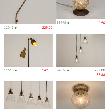
•
11496
44,90
•
12041
229,00
Bekijk
Bekijk
details
details
•
•
11663
149,00
74676
299,00
88,88
Bekijk
Bekijk
details
details