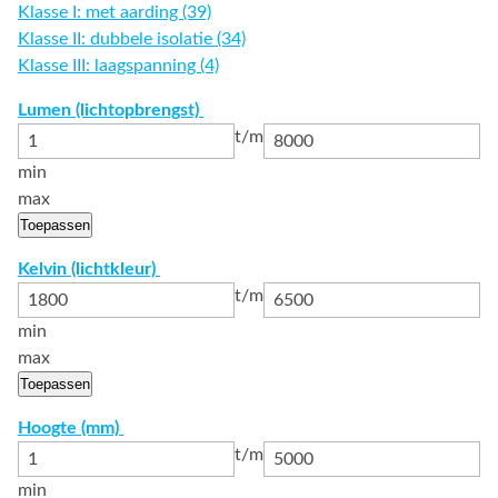
Klasse I: met aarding (39)
Klasse II: dubbele isolatie (34)
Klasse III: laagspanning (4)
Lumen (lichtopbrengst)
t/m
min
max
Toepassen
Kelvin (lichtkleur)
t/m
min
max
Toepassen
Hoogte (mm)
t/m
min