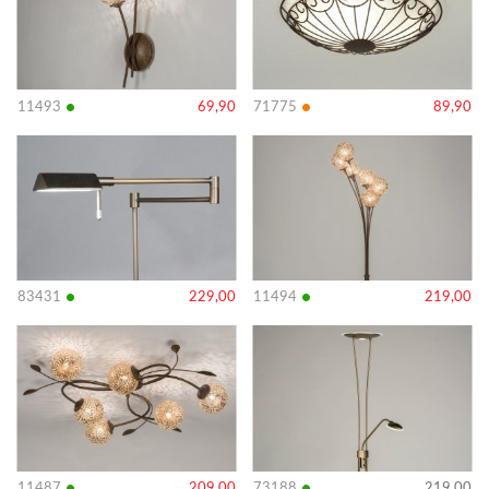
•
•
11493
69,90
71775
89,90
Bekijk
Bekijk
details
details
•
•
83431
229,00
11494
219,00
Bekijk
Bekijk
details
details
11487
209,00
73188
219,00