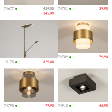
•
•
74677
459,00
74751
39,90
145,00
Bekijk
Bekijk
details
details
•
74789
79,90
•
15175
329,00
Bekijk
Bekijk
details
details
•
•
74790
79,90
74910
66,90