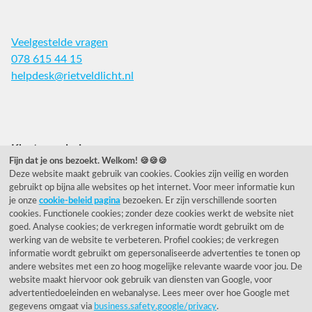
Veelgestelde vragen
078 615 44 15
helpdesk@rietveldlicht.nl
Facebook
Instagram
Pinterest
Klantwaardering
Fijn dat je ons bezoekt. Welkom! 🍪🍪🍪
Deze website maakt gebruik van cookies. Cookies zijn veilig en worden
"Zeer goed" - eKomi.nl
gebruikt op bijna alle websites op het internet. Voor meer informatie kun
je onze
cookie-beleid pagina
bezoeken. Er zijn verschillende soorten
Cijfer: 9.2 (25540 recensies)
cookies. Functionele cookies; zonder deze cookies werkt de website niet
goed. Analyse cookies; de verkregen informatie wordt gebruikt om de
werking van de website te verbeteren. Profiel cookies; de verkregen
informatie wordt gebruikt om gepersonaliseerde advertenties te tonen op
Onze nieuwsbrief
andere websites met een zo hoog mogelijke relevante waarde voor jou. De
website maakt hiervoor ook gebruik van diensten van Google, voor
Wil je onze nieuwsbrief ontvangen?
advertentiedoeleinden en webanalyse. Lees meer over hoe Google met
gegevens omgaat via
business.safety.google/privacy
.