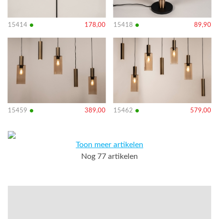
•
•
15414
178,00
15418
89,90
Bekijk
Bekijk
details
details
•
•
15459
389,00
15462
579,00
Toon meer artikelen
Nog 77 artikelen