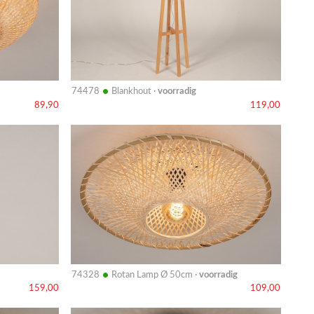
•
74478
Blankhout ·
voorradig
89,90
119,00
Bekijk
details
•
74328
Rotan Lamp Ø 50cm ·
voorradig
159,00
109,00
Bekijk