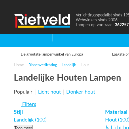
Verlichtingsspecialist sinds 19
Naar
Webwinkels sinds 2006
de
Lampen op voorraad:
362257
homepage
Home
Binnenverlichting
B
De
grootste
lampenwinkel van Europa
Laagste pr
Home
Binnenverlichting
Landelijk
Hout
Landelijke Houten Lampen
Populair
Licht hout
Donker hout
Filters
Stijl
Materiaal
Landelijk (100)
Hout (100
↳ Licht ho
Toon meer