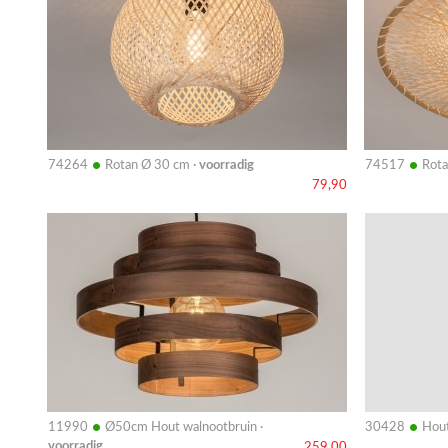
•
•
74264
Rotan Ø 30 cm ·
voorradig
74517
Rota
79,90
Bekijk
Bekijk
details
details
•
•
11990
Ø50cm Hout walnootbruin ·
30428
Hout
voorradig
259,00