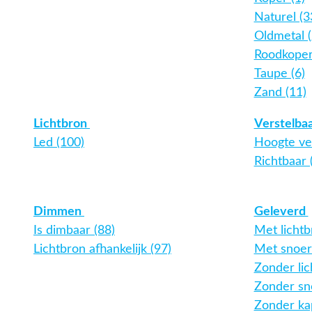
Naturel (3
Oldmetal (
Roodkoper
Taupe (6)
Zand (11)
Lichtbron
Verstelba
Led (100)
Hoogte ver
Richtbaar (
Dimmen
Geleverd
Is dimbaar (88)
Met lichtb
Lichtbron afhankelijk (97)
Met snoer 
Zonder lic
Zonder sno
Zonder kap