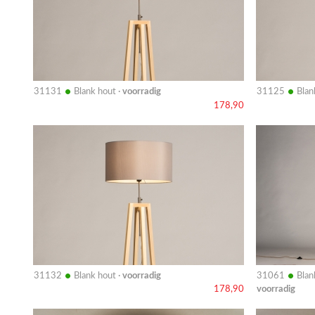
•
•
31131
Blank hout ·
voorradig
31125
Blan
178,90
Bekijk
Bekijk
details
details
•
•
31132
Blank hout ·
voorradig
31061
Blan
voorradig
178,90
Bekijk
Bekijk