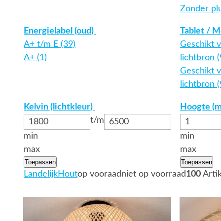
Zonder pl
Energielabel (oud)
Tablet / M
A+ t/m E (39)
Geschikt 
A+ (1)
lichtbron (
Geschikt v
lichtbron (
Kelvin (lichtkleur)
Hoogte (
t/m
min
min
max
max
Toepassen
Toepassen
Landelijk
Hout
op vooraad
niet op voorraad
100
Arti
Bekijk
Bekijk
details
details