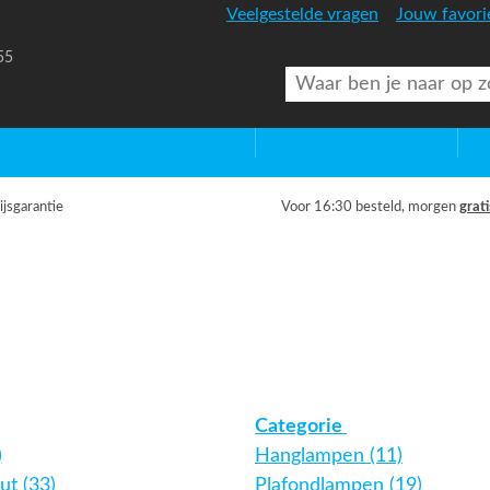
Veelgestelde vragen
Jouw favori
55
uitenverlichting
Diversen
Lic
ijsgarantie
Voor 16:30 besteld, morgen
grati
Categorie
)
Hanglampen (11)
ut (33)
Plafondlampen (19)