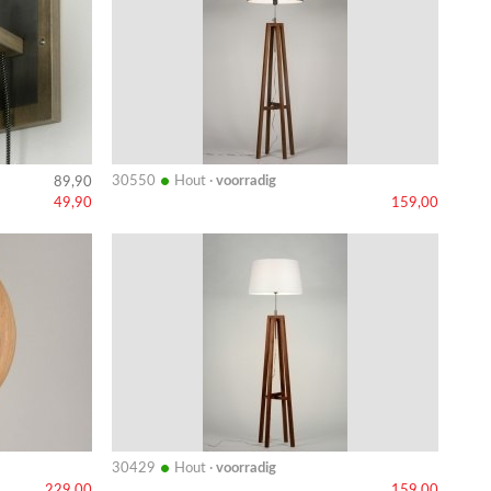
•
30550
Hout ·
voorradig
89,90
49,90
159,00
Bekijk
details
•
30429
Hout ·
voorradig
229,00
159,00