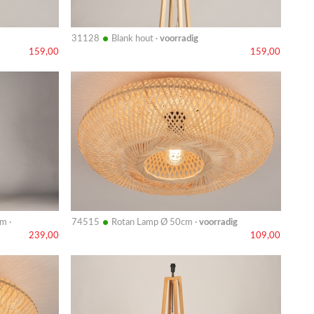
•
31128
Blank hout ·
voorradig
159,00
159,00
Bekijk
details
•
m ·
74515
Rotan Lamp Ø 50cm ·
voorradig
239,00
109,00
Bekijk
details