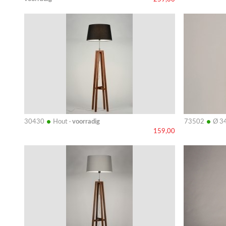
Bekijk
Bekijk
details
details
•
•
30430
Hout ·
voorradig
73502
Ø 3
159,00
Bekijk
Bekijk
details
details