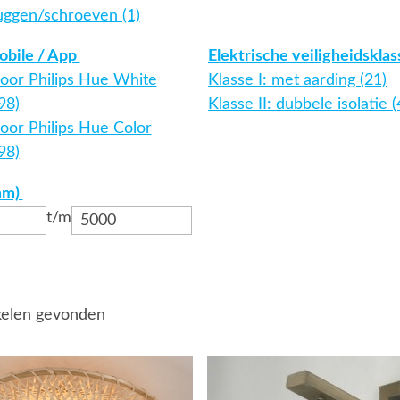
uggen/schroeven (1)
obile / App
Elektrische veiligheidskla
voor Philips Hue White
Klasse I: met aarding (21)
98)
Klasse II: dubbele isolatie (
oor Philips Hue Color
98)
mm)
t/m
kelen gevonden
Bekijk
details