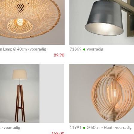
•
n Lamp Ø 40cm ·
voorradig
71869
voorradig
89,90
Bekijk
details
•
 ·
voorradig
11991
Ø 60cm - Hout ·
voorradig
159,00