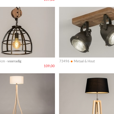
Bekijk
details
•
4cm ·
voorradig
73496
Metaal & Hout
109,00
Bekijk
details