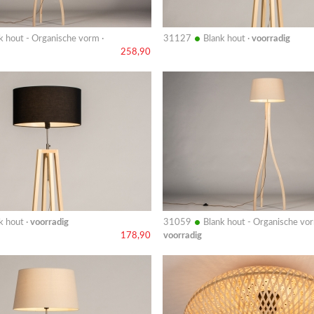
•
k hout - Organische vorm ·
31127
Blank hout ·
voorradig
258,90
Bekijk
details
•
k hout ·
voorradig
31059
Blank hout - Organische vor
voorradig
178,90
Bekijk
details