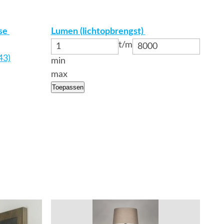
sse
Lumen (lichtopbrengst)
t/m
43)
min
max
Toepassen
Bekijk
details