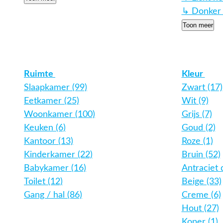
↳ Donker 
Toon meer
Ruimte
Kleur
Slaapkamer (99)
Zwart (17)
Eetkamer (25)
Wit (9)
Woonkamer (100)
Grijs (7)
Keuken (6)
Goud (2)
Kantoor (13)
Roze (1)
Kinderkamer (22)
Bruin (52)
Babykamer (16)
Antraciet 
Toilet (12)
Beige (33)
Gang / hal (86)
Creme (6)
Hout (27)
Koper (1)