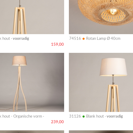
•
k hout ·
voorradig
74516
Rotan Lamp Ø 40cm
159,00
Bekijk
details
•
k hout - Organische vorm ·
31126
Blank hout ·
voorradig
239,00
Bekijk