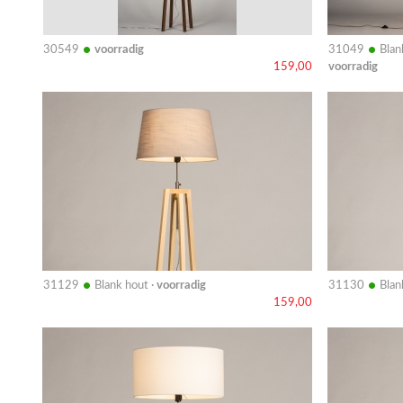
•
•
30549
voorradig
31049
Blan
voorradig
159,00
Bekijk
Bekijk
details
details
•
•
31129
Blank hout ·
voorradig
31130
Blan
159,00
Bekijk
Bekijk
details
details