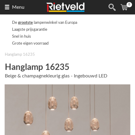
0
Naar
(
ite
Menu
de
homepage
De
grootste
lampenwinkel van Europa
Laagste prijsgarantie
Snel in huis
Grote eigen voorraad
Hanglamp 16235
Hanglamp 16235
Beige & champagnekleurig glas - Ingebouwd LED