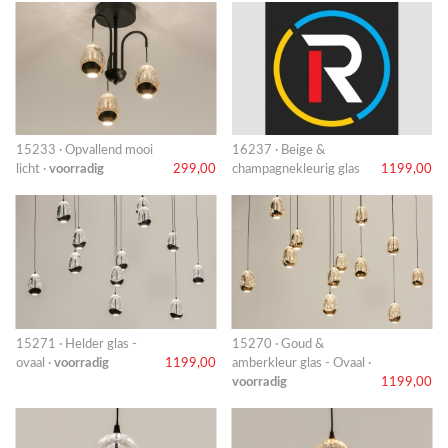
15233 · Opvallend mooi
16237 · Beige &
licht ·
voorradig
299,00
champagnekleurig glas
1199,00
15271 · Helder glas -
15270 · Goud &
ovaal ·
voorradig
1199,00
amberkleur glas - Ovaal ·
voorradig
1199,00