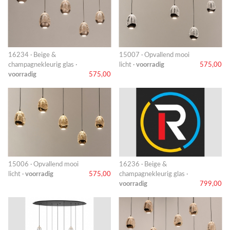
16234 · Beige &
15007 · Opvallend mooi
champagnekleurig glas ·
licht ·
voorradig
575,00
voorradig
575,00
15006 · Opvallend mooi
16236 · Beige &
licht ·
voorradig
575,00
champagnekleurig glas ·
voorradig
799,00