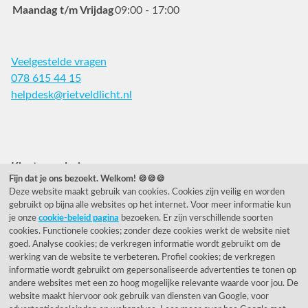
Maandag t/m Vrijdag
09:00 - 17:00
Veelgestelde vragen
078 615 44 15
helpdesk@rietveldlicht.nl
Facebook
Instagram
Pinterest
Klantwaardering
Fijn dat je ons bezoekt. Welkom! 🍪🍪🍪
Deze website maakt gebruik van cookies. Cookies zijn veilig en worden
"Zeer goed" - eKomi.nl
gebruikt op bijna alle websites op het internet. Voor meer informatie kun
je onze
cookie-beleid pagina
bezoeken. Er zijn verschillende soorten
Cijfer: 9.2 (25540 recensies)
cookies. Functionele cookies; zonder deze cookies werkt de website niet
goed. Analyse cookies; de verkregen informatie wordt gebruikt om de
werking van de website te verbeteren. Profiel cookies; de verkregen
informatie wordt gebruikt om gepersonaliseerde advertenties te tonen op
Onze nieuwsbrief
andere websites met een zo hoog mogelijke relevante waarde voor jou. De
website maakt hiervoor ook gebruik van diensten van Google, voor
Wil je onze nieuwsbrief ontvangen?