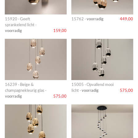
15920 · Geeft
15762 ·
voorradig
449,00
sprankelend licht ·
voorradig
159,00
16239 · Beige &
15005 · Opvallend mooi
champagnekleurig glas ·
licht ·
voorradig
575,00
voorradig
575,00