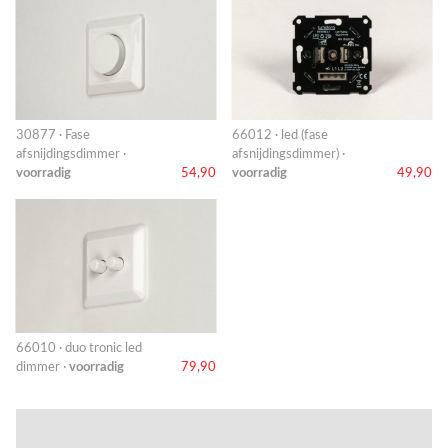
30877 · Fase
66012 · led (fase
afsnijdingsdimmer ·
afsnijdingsdimmer) ·
voorradig
54,90
voorradig
49,90
66010 · duo tronic led
dimmer ·
voorradig
79,90