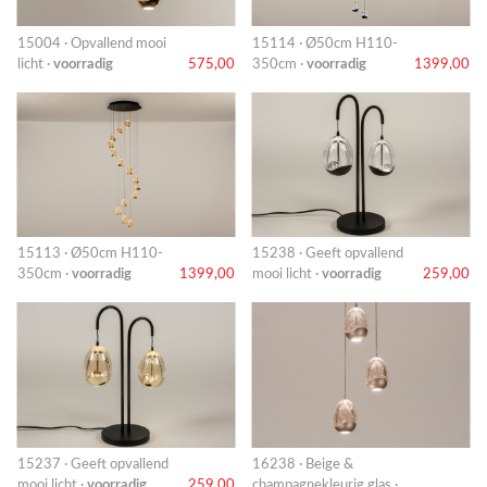
15004 · Opvallend mooi
15114 · Ø50cm H110-
licht ·
voorradig
575,00
350cm ·
voorradig
1399,00
15113 · Ø50cm H110-
15238 · Geeft opvallend
350cm ·
voorradig
1399,00
mooi licht ·
voorradig
259,00
15237 · Geeft opvallend
16238 · Beige &
mooi licht ·
voorradig
259,00
champagnekleurig glas ·