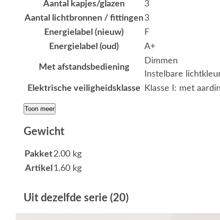
Aantal kapjes/glazen
3
Aantal lichtbronnen / fittingen
3
Energielabel (nieuw)
F
Energielabel (oud)
A+
Dimmen
Met afstandsbediening
Instelbare lichtkle
Elektrische veiligheidsklasse
Klasse I: met aardi
Toon meer
Gewicht
Pakket
2.00 kg
Artikel
1.60 kg
Uit dezelfde serie (20)