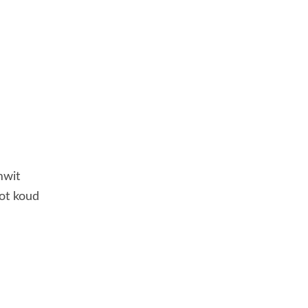
mwit
tot koud