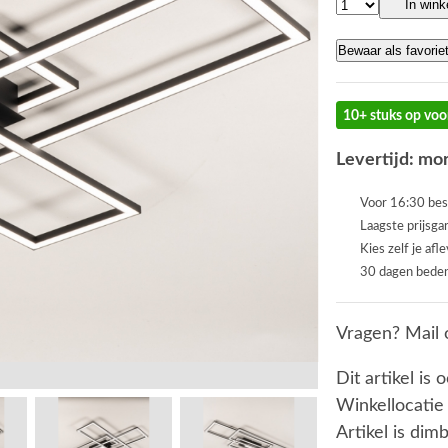
In win
Bewaar als favorie
10+ stuks op voo
Levertijd: mor
Voor 16:30 bes
Laagste prijsga
Kies zelf je afl
30 dagen beden
Vragen? Mail 
Dit artikel is 
Winkellocatie
Artikel is dim