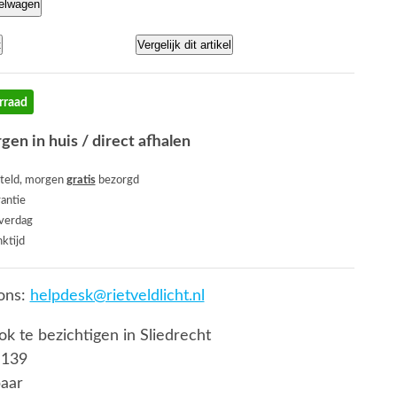
kelwagen
t
Vergelijk dit artikel
rraad
gen in huis / direct afhalen
teld, morgen
gratis
bezorgd
rantie
everdag
ktijd
ons:
helpdesk@rietveldlicht.nl
ook te bezichtigen in Sliedrecht
 139
baar