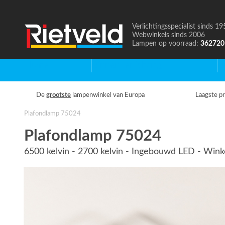
Verlichtingsspecialist sinds 19
Naar
Webwinkels sinds 2006
de
Lampen op voorraad:
362720
homepage
Home
Binnenverlichting
B
De
grootste
lampenwinkel van Europa
Laagste pr
Plafondlamp 75024
Plafondlamp 75024
6500 kelvin - 2700 kelvin - Ingebouwd LED - Wink