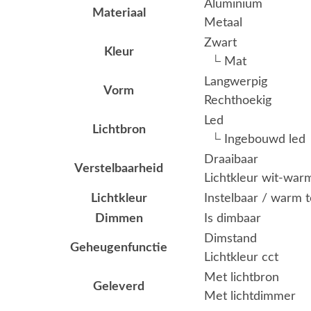
Aluminium
Materiaal
Metaal
Zwart
Kleur
└ Mat
Langwerpig
Vorm
Rechthoekig
Led
Lichtbron
└ Ingebouwd led
Draaibaar
Verstelbaarheid
Lichtkleur wit-war
Lichtkleur
Instelbaar / warm 
Dimmen
Is dimbaar
Dimstand
Geheugenfunctie
Lichtkleur cct
Met lichtbron
Geleverd
Met lichtdimmer