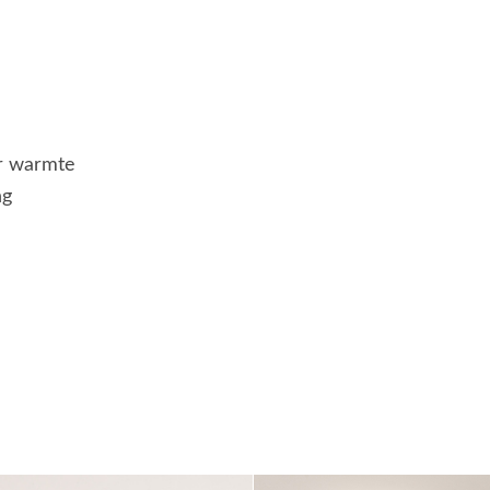
ur warmte
ng