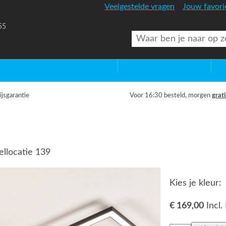
Veelgestelde vragen
Jouw favori
55
uitenverlichting
Diversen
Lic
ijsgarantie
Voor 16:30 besteld, morgen
grati
ellocatie 139
Kies je kleur:
€ 169,00
Incl