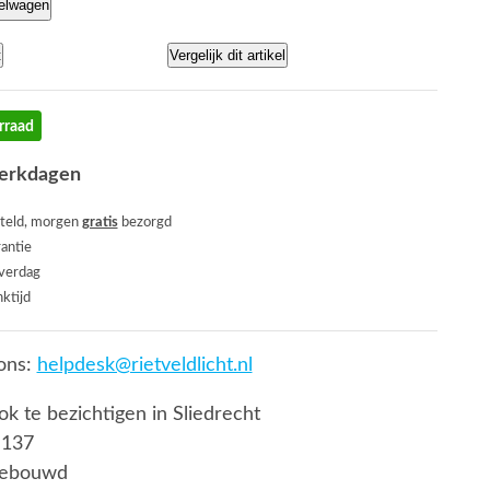
kelwagen
t
Vergelijk dit artikel
rraad
werkdagen
teld, morgen
gratis
bezorgd
rantie
everdag
ktijd
ons:
helpdesk@rietveldlicht.nl
ook te bezichtigen in Sliedrecht
 137
gebouwd