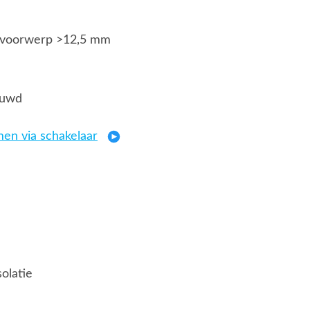
g voorwerp >12,5 mm
ouwd
en via schakelaar
solatie