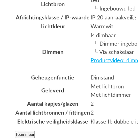
Led
Lichtbron
└ Ingebouwd led
Afdichtingsklasse / IP-waarde
IP 20 aanraakveili
Lichtkleur
Warmwit
Is dimbaar
└ Dimmer ingeb
Dimmen
└ Via schakelaar
Productvideo: dimm
Geheugenfunctie
Dimstand
Met lichtbron
Geleverd
Met lichtdimmer
Aantal kapjes/glazen
2
Aantal lichtbronnen / fittingen
2
Elektrische veiligheidsklasse
Klasse II: dubbele i
Toon meer