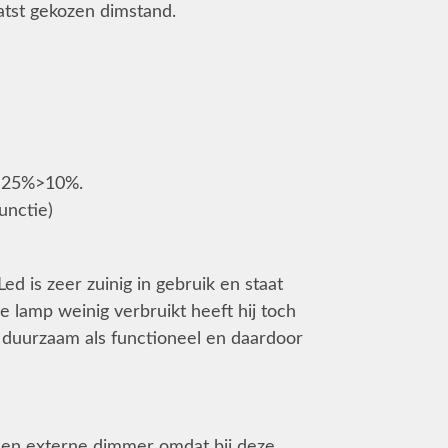
atst gekozen dimstand.
%>25%>10%.
unctie)
d is zeer zuinig in gebruik en staat
 lamp weinig verbruikt heeft hij toch
 duurzaam als functioneel en daardoor
 een externe dimmer omdat bij deze