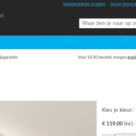
Veelgestelde vragen
Jouw favori
55
uitenverlichting
Diversen
Lic
ijsgarantie
Voor 16:30 besteld, morgen
grati
Kies je kleur:
€ 119,00
Incl