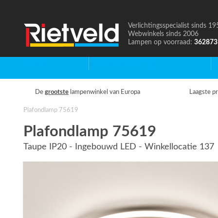
Verlichtingsspecialist sinds 19
Naar
Webwinkels sinds 2006
de
Lampen op voorraad:
362873
homepage
Home
Binnenverlichting
B
De
grootste
lampenwinkel van Europa
Laagste pr
Plafondlamp 75619
Plafondlamp 75619
Taupe IP20 - Ingebouwd LED - Winkellocatie 137