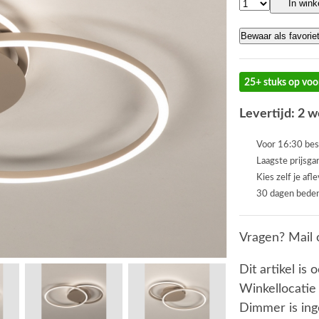
In win
Bewaar als favorie
25+ stuks op voo
Levertijd: 2 
Voor 16:30 bes
Laagste prijsga
Kies zelf je afl
30 dagen beden
Vragen? Mail 
Dit artikel is 
Winkellocatie
Dimmer is in