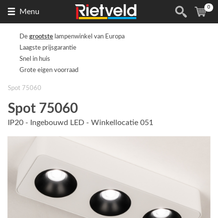
0
Naar
(
ite
Menu
de
homepage
De
grootste
lampenwinkel van Europa
Laagste prijsgarantie
Snel in huis
Grote eigen voorraad
Spot 75060
Spot 75060
IP20 - Ingebouwd LED - Winkellocatie 051