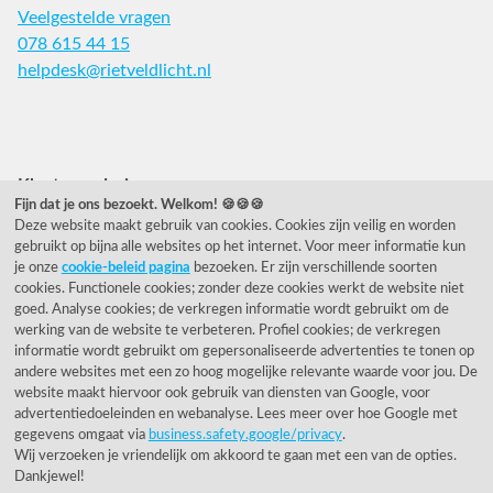
Veelgestelde vragen
078 615 44 15
helpdesk@rietveldlicht.nl
Facebook
Instagram
Pinterest
Klantwaardering
Fijn dat je ons bezoekt. Welkom! 🍪🍪🍪
Deze website maakt gebruik van cookies. Cookies zijn veilig en worden
"Zeer goed" - eKomi.nl
gebruikt op bijna alle websites op het internet. Voor meer informatie kun
je onze
cookie-beleid pagina
bezoeken. Er zijn verschillende soorten
Cijfer: 9.2 (25540 recensies)
cookies. Functionele cookies; zonder deze cookies werkt de website niet
goed. Analyse cookies; de verkregen informatie wordt gebruikt om de
werking van de website te verbeteren. Profiel cookies; de verkregen
informatie wordt gebruikt om gepersonaliseerde advertenties te tonen op
Onze nieuwsbrief
andere websites met een zo hoog mogelijke relevante waarde voor jou. De
website maakt hiervoor ook gebruik van diensten van Google, voor
Wil je onze nieuwsbrief ontvangen?
advertentiedoeleinden en webanalyse. Lees meer over hoe Google met
gegevens omgaat via
business.safety.google/privacy
.
Wij verzoeken je vriendelijk om akkoord te gaan met een van de opties.
Dankjewel!