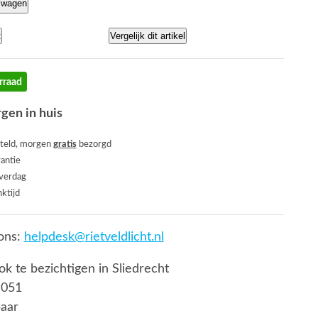
lwagen
t
Vergelijk dit artikel
rraad
gen in huis
teld, morgen
gratis
bezorgd
rantie
everdag
ktijd
ons:
helpdesk@rietveldlicht.nl
ook te bezichtigen in Sliedrecht
 051
baar