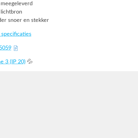
 meegeleverd
lichtbron
er snoer en stekker
specificaties
75059
 3 (IP 20)
💦