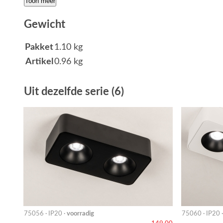
Toon meer
Gewicht
Pakket
1.10 kg
Artikel
0.96 kg
Uit dezelfde serie (6)
75056 · IP20 ·
voorradig
75060 · IP20 