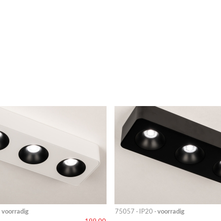
·
voorradig
75057 · IP20 ·
voorradig