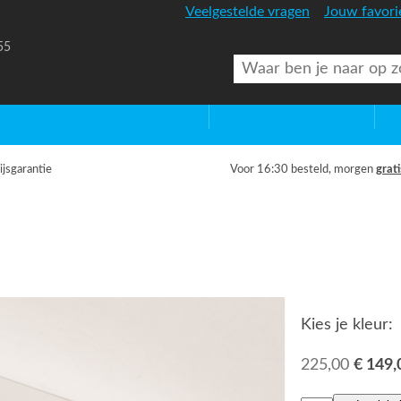
Veelgestelde vragen
Jouw favori
55
uitenverlichting
Diversen
Lic
ijsgarantie
Voor 16:30 besteld, morgen
grati
Kies je kleur:
225,00
€ 149,