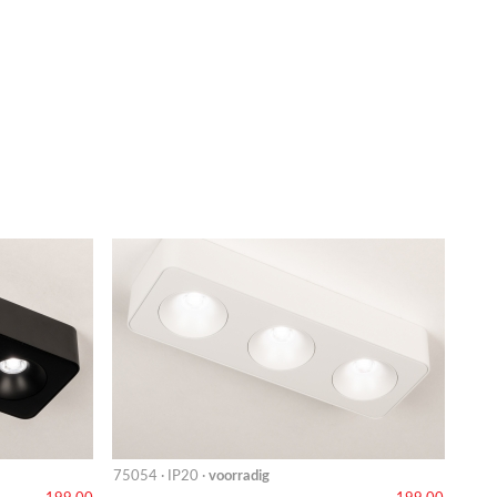
75054 · IP20 ·
voorradig