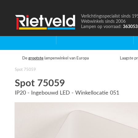
Verlichtingsspecialist sinds 19
Naar
Webwinkels sinds 2006
de
Lampen op voorraad:
363053
homepage
Home
Binnenverlichting
B
De
grootste
lampenwinkel van Europa
Laagste pr
Spot 75059
Spot 75059
IP20 - Ingebouwd LED - Winkellocatie 051