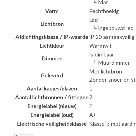
└ Mat
Vorm
Rechthoekig
Led
Lichtbron
└ Ingebouwd led
Afdichtingsklasse / IP-waarde
IP 20 aanraakveili
Lichtkleur
Warmwit
Is dimbaar
Dimmen
└ Muurdimmer
Met lichtbron
Geleverd
Zonder snoer en st
Aantal kapjes/glazen
1
Aantal lichtbronnen / fittingen
2
Energielabel (nieuw)
F
Energielabel (oud)
A+
Elektrische veiligheidsklasse
Klasse I: met aardi