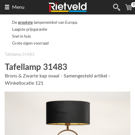
0
Naar
(
Menu
de
homepage
De
grootste
lampenwinkel van Europa
Laagste prijsgarantie
Snel in huis
Grote eigen voorraad
Tafellamp 31483
Tafellamp 31483
Brons & Zwarte kap ovaal - Samengesteld artikel -
Winkellocatie 121