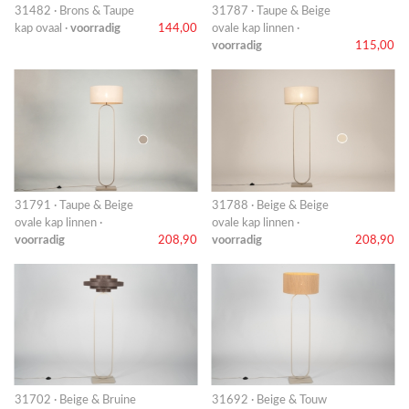
31482 · Brons & Taupe
31787 · Taupe & Beige
kap ovaal ·
voorradig
144,00
ovale kap linnen ·
voorradig
115,00
31791 · Taupe & Beige
31788 · Beige & Beige
ovale kap linnen ·
ovale kap linnen ·
voorradig
208,90
voorradig
208,90
31702 · Beige & Bruine
31692 · Beige & Touw