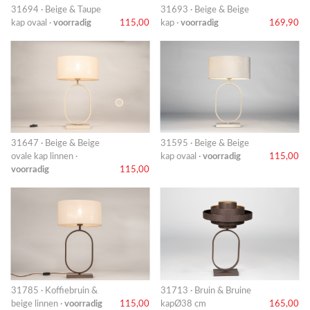
31694 · Beige & Taupe
31693 · Beige & Beige
kap ovaal ·
voorradig
115,00
kap ·
voorradig
169,90
31647 · Beige & Beige
31595 · Beige & Beige
ovale kap linnen ·
kap ovaal ·
voorradig
115,00
voorradig
115,00
31785 · Koffiebruin &
31713 · Bruin & Bruine
beige linnen ·
voorradig
115,00
kapØ38 cm
165,00