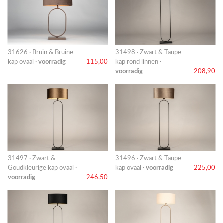
31626 · Bruin & Bruine
31498 · Zwart & Taupe
kap ovaal ·
voorradig
115,00
kap rond linnen ·
voorradig
208,90
31497 · Zwart &
31496 · Zwart & Taupe
Goudkleurige kap ovaal ·
kap ovaal ·
voorradig
225,00
voorradig
246,50