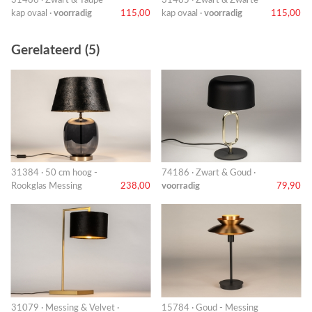
kap ovaal ·
voorradig
115,00
kap ovaal ·
voorradig
115,00
Gerelateerd (5)
31384 · 50 cm hoog -
74186 · Zwart & Goud ·
Rookglas Messing
238,00
voorradig
79,90
31079 · Messing & Velvet ·
15784 · Goud - Messing