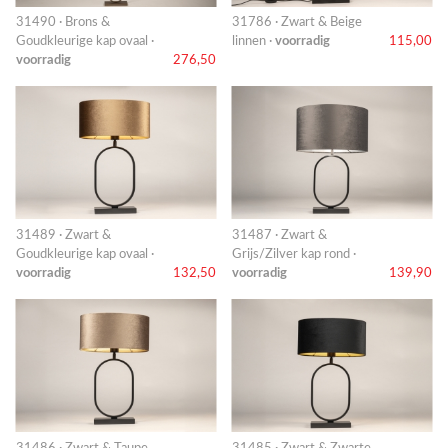
31490 · Brons &
31786 · Zwart & Beige
Goudkleurige kap ovaal ·
linnen ·
voorradig
115,00
voorradig
276,50
31489 · Zwart &
31487 · Zwart &
Goudkleurige kap ovaal ·
Grijs/Zilver kap rond ·
voorradig
132,50
voorradig
139,90
31486 · Zwart & Taupe
31485 · Zwart & Zwarte