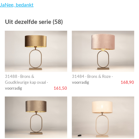
Ja
Nee, bedankt
Uit dezelfde serie (58)
31488 · Brons &
31484 · Brons & Roze ·
Goudkleurige kap ovaal ·
voorradig
168,90
voorradig
161,50