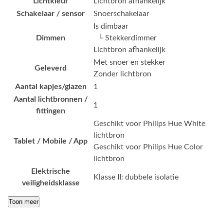
Lichtkleur
Lichtbron afhankelijk
Schakelaar / sensor
Snoerschakelaar
Is dimbaar
Dimmen
└ Stekkerdimmer
Lichtbron afhankelijk
Met snoer en stekker
Geleverd
Zonder lichtbron
Aantal kapjes/glazen
1
Aantal lichtbronnen /
1
fittingen
Geschikt voor Philips Hue White
lichtbron
Tablet / Mobile / App
Geschikt voor Philips Hue Color
lichtbron
Elektrische
Klasse II: dubbele isolatie
veiligheidsklasse
Toon meer