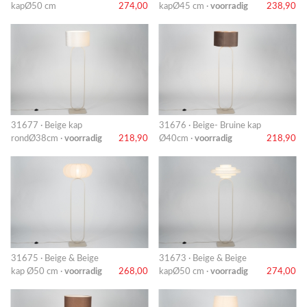
kapØ50 cm
274,00
kapØ45 cm ·
voorradig
238,90
31677 · Beige kap
31676 · Beige- Bruine kap
rondØ38cm ·
voorradig
218,90
Ø40cm ·
voorradig
218,90
31675 · Beige & Beige
31673 · Beige & Beige
kap Ø50 cm ·
voorradig
268,00
kapØ50 cm ·
voorradig
274,00