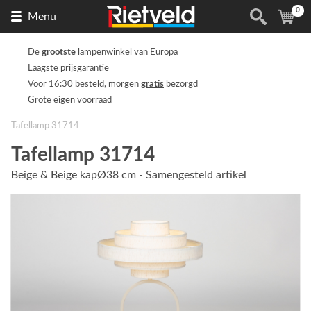
0
Naar
(
ite
Menu
de
homepage
De
grootste
lampenwinkel van Europa
Laagste prijsgarantie
Voor 16:30 besteld, morgen
gratis
bezorgd
Grote eigen voorraad
Tafellamp 31714
Tafellamp 31714
Beige & Beige kapØ38 cm - Samengesteld artikel