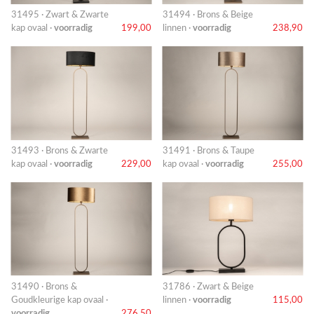
31495 · Zwart & Zwarte
31494 · Brons & Beige
kap ovaal ·
voorradig
199,00
linnen ·
voorradig
238,90
31493 · Brons & Zwarte
31491 · Brons & Taupe
kap ovaal ·
voorradig
229,00
kap ovaal ·
voorradig
255,00
31490 · Brons &
31786 · Zwart & Beige
Goudkleurige kap ovaal ·
linnen ·
voorradig
115,00
voorradig
276,50