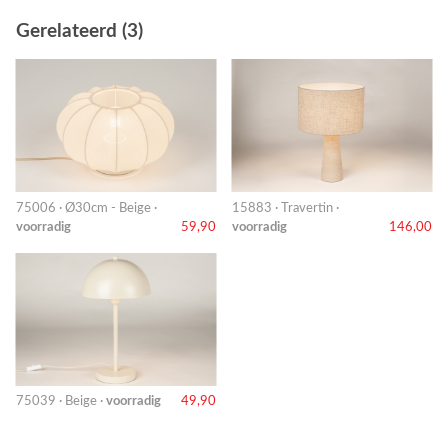
Gerelateerd (3)
75006 · Ø30cm - Beige ·
15883 · Travertin ·
voorradig
59,90
voorradig
146,00
75039 · Beige ·
voorradig
49,90