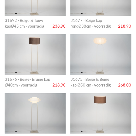
31692 · Beige & Touw
31677 · Beige kap
kapØ45 cm ·
voorradig
238,90
rondØ38cm ·
voorradig
218,90
31676 · Beige- Bruine kap
31675 · Beige & Beige
Ø40cm ·
voorradig
218,90
kap Ø50 cm ·
voorradig
268,00