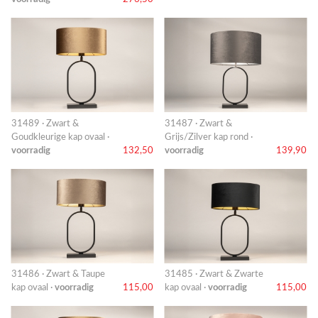
31489 · Zwart &
31487 · Zwart &
Goudkleurige kap ovaal ·
Grijs/Zilver kap rond ·
voorradig
132,50
voorradig
139,90
31486 · Zwart & Taupe
31485 · Zwart & Zwarte
kap ovaal ·
voorradig
115,00
kap ovaal ·
voorradig
115,00