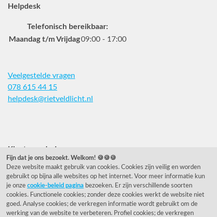
Helpdesk
Telefonisch bereikbaar:
Maandag t/m Vrijdag
09:00 - 17:00
Veelgestelde vragen
078 615 44 15
helpdesk@rietveldlicht.nl
Facebook
Instagram
Pinterest
Klantwaardering
Fijn dat je ons bezoekt. Welkom! 🍪🍪🍪
Deze website maakt gebruik van cookies. Cookies zijn veilig en worden
"Zeer goed" - eKomi.nl
gebruikt op bijna alle websites op het internet. Voor meer informatie kun
je onze
cookie-beleid pagina
bezoeken. Er zijn verschillende soorten
Cijfer: 9.2 (25540 recensies)
cookies. Functionele cookies; zonder deze cookies werkt de website niet
goed. Analyse cookies; de verkregen informatie wordt gebruikt om de
werking van de website te verbeteren. Profiel cookies; de verkregen