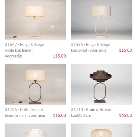
31647 · Beige & Beige
31595 · Beige & Beige
ovale kap linnen ·
kap ovaal ·
voorradig
115,00
voorradig
115,00
31785 · Koffiebruin &
31713 · Bruin & Bruine
beige linnen ·
voorradig
115,00
kapØ38 cm
165,00