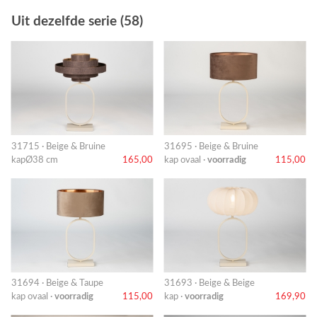
Uit dezelfde serie (58)
31715 · Beige & Bruine
31695 · Beige & Bruine
kapØ38 cm
165,00
kap ovaal ·
voorradig
115,00
31694 · Beige & Taupe
31693 · Beige & Beige
kap ovaal ·
voorradig
115,00
kap ·
voorradig
169,90