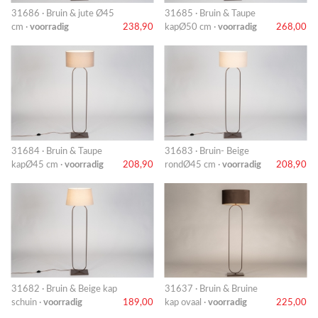
31686 · Bruin & jute Ø45
31685 · Bruin & Taupe
cm ·
voorradig
238,90
kapØ50 cm ·
voorradig
268,00
31684 · Bruin & Taupe
31683 · Bruin- Beige
kapØ45 cm ·
voorradig
208,90
rondØ45 cm ·
voorradig
208,90
31682 · Bruin & Beige kap
31637 · Bruin & Bruine
schuin ·
voorradig
189,00
kap ovaal ·
voorradig
225,00