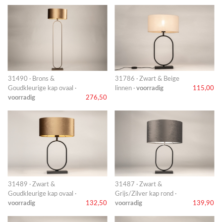
31490 · Brons &
31786 · Zwart & Beige
Goudkleurige kap ovaal ·
linnen ·
voorradig
115,00
voorradig
276,50
31489 · Zwart &
31487 · Zwart &
Goudkleurige kap ovaal ·
Grijs/Zilver kap rond ·
voorradig
132,50
voorradig
139,90