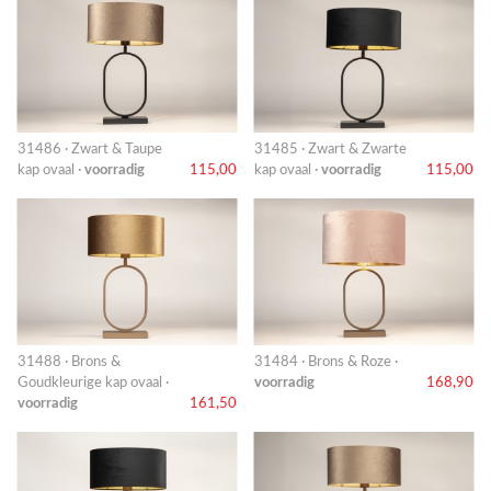
31486 · Zwart & Taupe
31485 · Zwart & Zwarte
kap ovaal ·
voorradig
115,00
kap ovaal ·
voorradig
115,00
31488 · Brons &
31484 · Brons & Roze ·
Goudkleurige kap ovaal ·
voorradig
168,90
voorradig
161,50