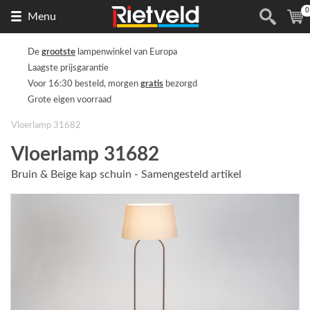
0
Naar
(
Menu
de
homepage
De
grootste
lampenwinkel van Europa
Laagste prijsgarantie
Voor 16:30 besteld, morgen
gratis
bezorgd
Grote eigen voorraad
Vloerlamp 31682
Vloerlamp 31682
Bruin & Beige kap schuin - Samengesteld artikel