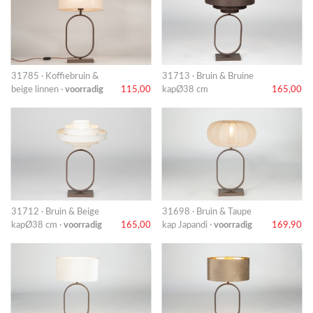
31785 · Koffiebruin &
31713 · Bruin & Bruine
beige linnen ·
voorradig
115,00
kapØ38 cm
165,00
31712 · Bruin & Beige
31698 · Bruin & Taupe
kapØ38 cm ·
voorradig
165,00
kap Japandi ·
voorradig
169,90