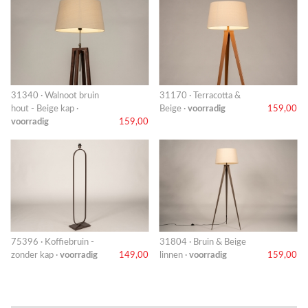
31340 · Walnoot bruin
31170 · Terracotta &
hout - Beige kap ·
Beige ·
voorradig
159,00
voorradig
159,00
75396 · Koffiebruin -
31804 · Bruin & Beige
zonder kap ·
voorradig
149,00
linnen ·
voorradig
159,00