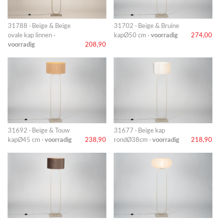
31788 · Beige & Beige
31702 · Beige & Bruine
ovale kap linnen ·
kapØ50 cm ·
voorradig
274,00
voorradig
208,90
31692 · Beige & Touw
31677 · Beige kap
kapØ45 cm ·
voorradig
238,90
rondØ38cm ·
voorradig
218,90