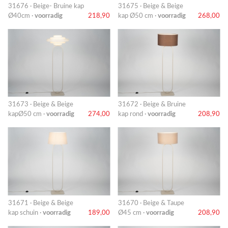
31676 · Beige- Bruine kap
31675 · Beige & Beige
Ø40cm ·
voorradig
218,90
kap Ø50 cm ·
voorradig
268,00
31673 · Beige & Beige
31672 · Beige & Bruine
kapØ50 cm ·
voorradig
274,00
kap rond ·
voorradig
208,90
31671 · Beige & Beige
31670 · Beige & Taupe
kap schuin ·
voorradig
189,00
Ø45 cm ·
voorradig
208,90